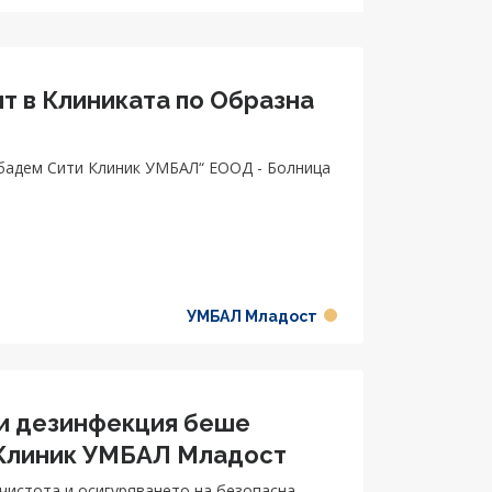
нт в Клиниката по Образна
бадем Сити Клиник УМБАЛ“ ЕООД - Болница
УМБАЛ Младост
 и дезинфекция беше
 Клиник УМБАЛ Младост
чистота и осигуряването на безопасна