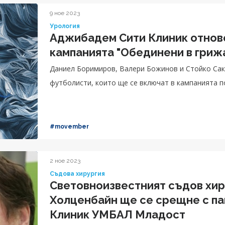
9 ное 2023
Урология
Аджибадем Сити Клиник отново
кампанията "Обединени в гриж
Даниел Боримиров, Валери Божинов и Стойко Сака
футболисти, които ще се включат в кампанията п
#movember
2 ное 2023
Съдова хирургия
Световноизвестният съдов хир
Холценбайн ще се срещне с п
Клиник УМБАЛ Младост