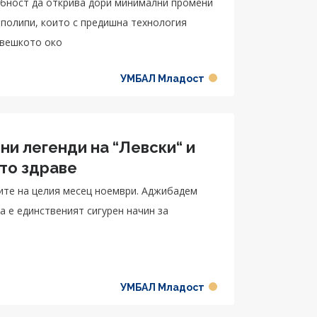
обност да открива дори минимални промени
 полипи, които с предишна технология
овешкото око
УМБАЛ Младост
и легенди на “Левски“ и
ото здраве
те на целия месец ноември. Аджибадем
а е единственият сигурен начин за
я
УМБАЛ Младост