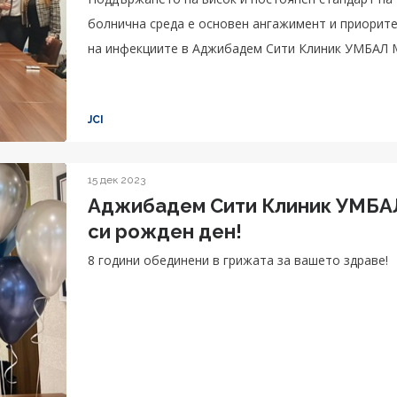
болнична среда е основен ангажимент и приорите
на инфекциите в Аджибадем Сити Клиник УМБАЛ 
JCI
15 дек 2023
Аджибадем Сити Клиник УМБАЛ
си рожден ден!
8 години обединени в грижата за вашето здраве!