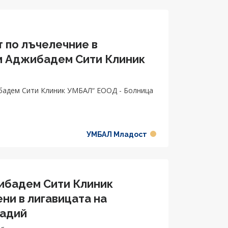
 по лъчелечние в
м Аджибадем Сити Клиник
бадем Сити Клиник УМБАЛ“ ЕООД - Болница
УМБАЛ Младост
ибадем Сити Клиник
и в лигавицата на
тадий