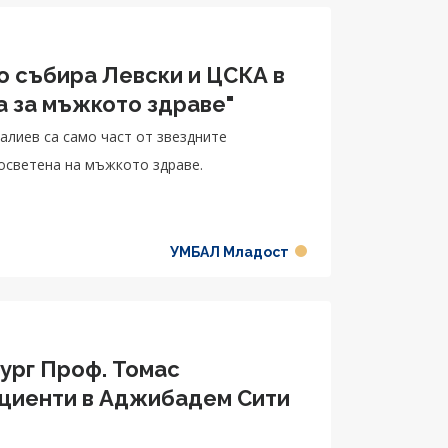
 събира Левски и ЦСКА в
а за мъжкото здраве"
лиев са само част от звездните
осветена на мъжкото здраве.
УМБАЛ Младост
ург Проф. Томас
ациенти в Аджибадем Сити