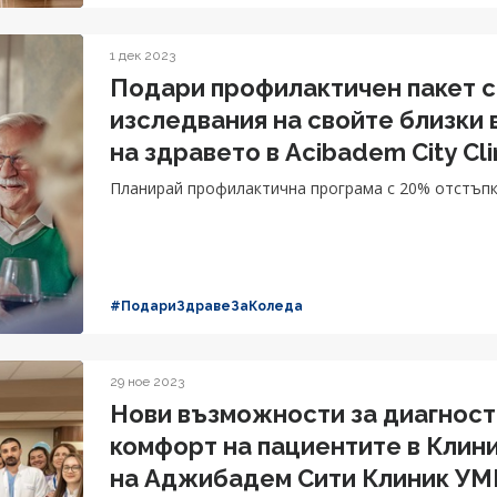
1 дек 2023
Подари профилактичен пакет с
изследвания на свойте близки 
на здравето в Acibаdem City C
Планирай профилактична програма с 20% отстъпк
#ПодариЗдравеЗаКоледа
29 ное 2023
Нови възможности за диагност
комфорт на пациентите в Клин
на Аджибадем Сити Клиник У