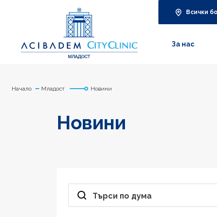
Всички б
За нас
Начало
Младост
Новини
Новини
Търси по дума