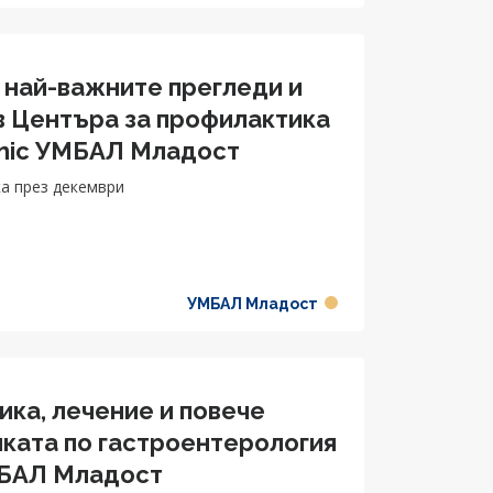
 най-важните прегледи и
в Центъра за профилактика
linic УМБАЛ Младост
а през декември
УМБАЛ Младост
ика, лечение и повече
иката по гастроентерология
МБАЛ Младост