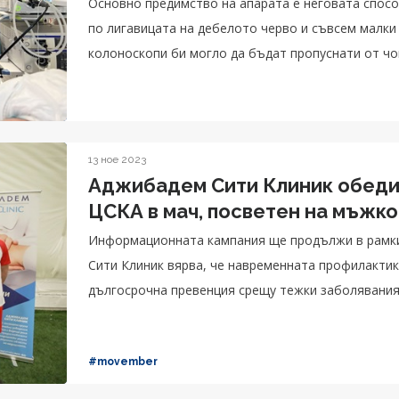
Основно предимство на апарата е неговата спос
по лигавицата на дебелото черво и съвсем малки
колоноскопи би могло да бъдат пропуснати от ч
13 ное 2023
Аджибадем Сити Клиник обедин
ЦСКА в мач, посветен на мъжк
Информационната кампания ще продължи в рамки
Сити Клиник вярва, че навременната профилактик
дългосрочна превенция срещу тежки заболявани
#movember