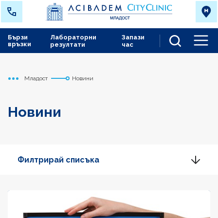
Бързи
Лабораторни
Запази
връзки
резултати
час
Men
Младост
Новини
Начало
Новини
Филтрирай списъка