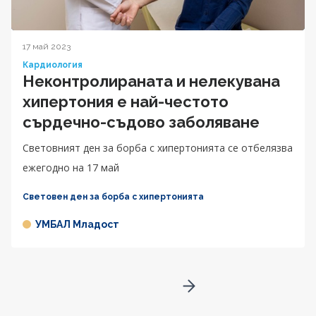
17 май 2023
Кардиология
Неконтролираната и нелекувана
хипертония е най-честото
сърдечно-съдово заболяване
Световният ден за борба с хипертонията се отбелязва
ежегодно на 17 май
Световен ден за борба с хипертонията
УМБАЛ Младост
Go to next page