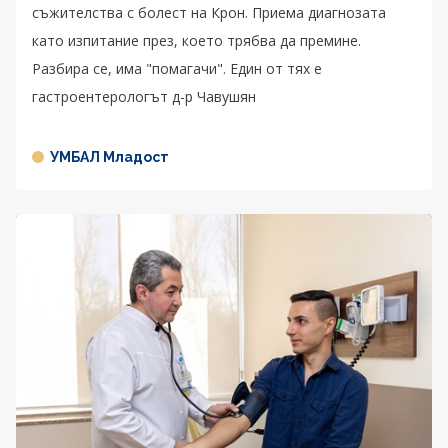
съжителства с болест на Крон. Приема диагнозата
като изпитание през, което трябва да премине.
Разбира се, има "помагачи". Един от тях е
гастроентерологът д-р Чавушян
УМБАЛ Младост