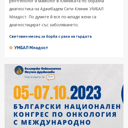
рентгенолог и мамолог в Клиниката по образна
диагностика на Аджибадем Сити Клиник УМБАЛ
Младост. По думите й все по-млади жени са
диагностицират със заболяването.
Световен месец за борба с рака на гърдата
УМБАЛ Младост