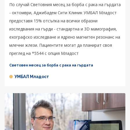
По случай Световния месец за борба с рака на гърдата
- октомври, Аджибадем Сити Клиник УМБАЛ Младост
предоставя 15% отсъпка на всички образни
изследвания на гърди - стандартна и 3D мамография,
ехографско изследване и ядрено магнитен резонанс на
млечни жлези. Пациентите могат да планират своя
преглед на *5544 с опция Младост
Световен месец за борба с рака на гърдата
УМБАЛ Младост