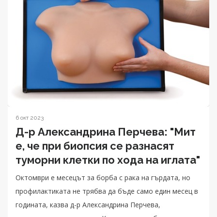
6 окт 2023
Д-р Александрина Перчева: "Мит
е, че при биопсия се разнасят
туморни клетки по хода на иглата"
Октомври е месецът за борба с рака на гърдата, но
профилактиката не трябва да бъде само един месец в
годината, казва д-р Александрина Перчева,