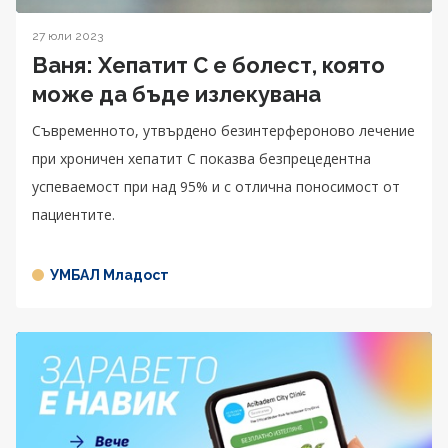
27 юли 2023
Ваня: Хепатит С е болест, която
може да бъде излекувана
Съвременното, утвърдено безинтерфероново лечение
при хроничен хепатит С показва безпрецедентна
успеваемост при над 95% и с отлична поносимост от
пациентите.
УМБАЛ Младост