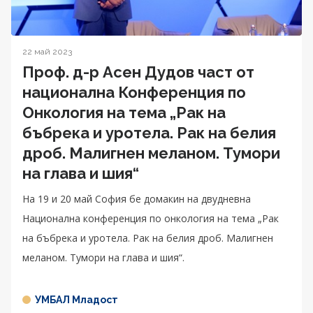
22 май 2023
Проф. д-р Асен Дудов част от
национална Конференция по
Онкология на тема „Рак на
бъбрека и уротела. Рак на белия
дроб. Малигнен меланом. Тумори
на глава и шия“
На 19 и 20 май София бе домакин на двудневна
Национална конференция по онкология на тема „Рак
на бъбрека и уротела. Рак на белия дроб. Малигнен
меланом. Тумори на глава и шия“.
УМБАЛ Младост