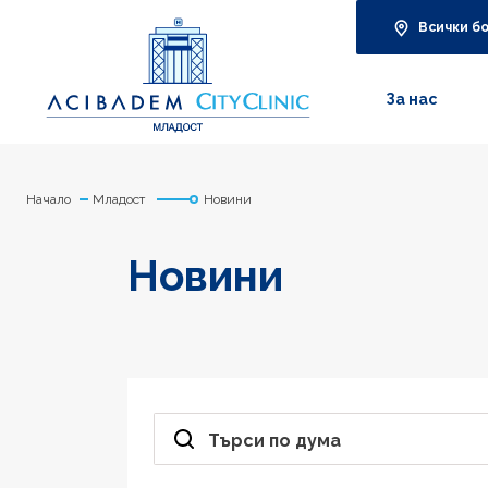
Всички б
За нас
Начало
Младост
Новини
Новини
Търси по дума