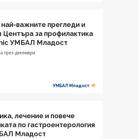
 най-важните прегледи и
в Центъра за профилактика
linic УМБАЛ Младост
а през декември
УМБАЛ Младост
ика, лечение и повече
иката по гастроентерология
МБАЛ Младост