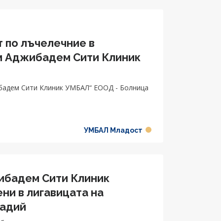
 по лъчелечние в
м Аджибадем Сити Клиник
бадем Сити Клиник УМБАЛ“ ЕООД - Болница
УМБАЛ Младост
ибадем Сити Клиник
и в лигавицата на
тадий