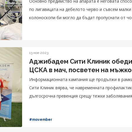
Основно предимство на апарата е неговата спос
по лигавицата на дебелото черво и съвсем малки
колоноскопи би могло да бъдат пропуснати от ч
13 ное 2023
Аджибадем Сити Клиник обедин
ЦСКА в мач, посветен на мъжк
Информационната кампания ще продължи в рамки
Сити Клиник вярва, че навременната профилактик
дългосрочна превенция срещу тежки заболявани
#movember