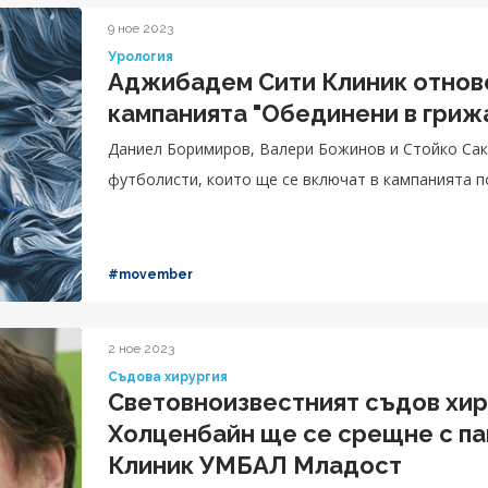
9 ное 2023
Урология
Аджибадем Сити Клиник отново
кампанията "Обединени в гриж
Даниел Боримиров, Валери Божинов и Стойко Сака
футболисти, които ще се включат в кампанията п
#movember
2 ное 2023
Съдова хирургия
Световноизвестният съдов хир
Холценбайн ще се срещне с п
Клиник УМБАЛ Младост