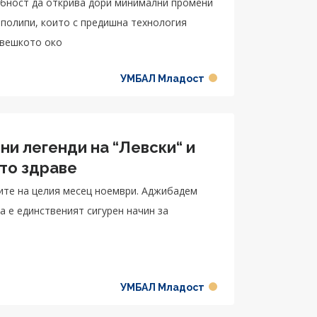
обност да открива дори минимални промени
 полипи, които с предишна технология
овешкото око
УМБАЛ Младост
и легенди на “Левски“ и
ото здраве
те на целия месец ноември. Аджибадем
а е единственият сигурен начин за
я
УМБАЛ Младост