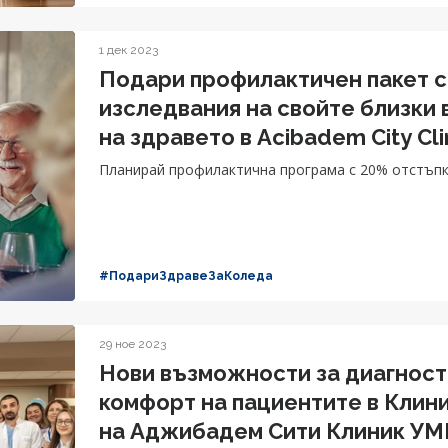
1 дек 2023
Подари профилактичен пакет с
изследвания на свойте близки 
на здравето в Acibаdem City C
Планирай профилактична програма с 20% отстъпк
#ПодариЗдравеЗаКоледа
29 ное 2023
Нови възможности за диагност
комфорт на пациентите в Клин
на Аджибадем Сити Клиник У