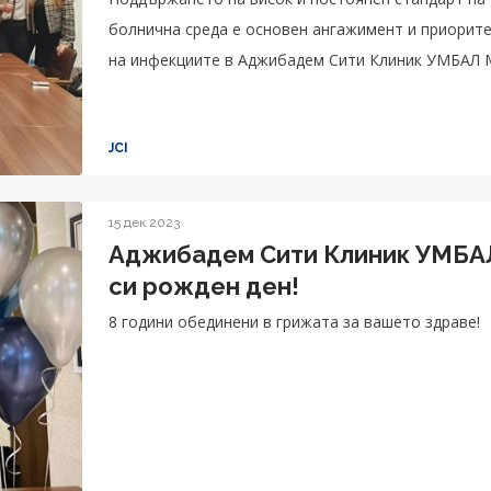
болнична среда е основен ангажимент и приорите
на инфекциите в Аджибадем Сити Клиник УМБАЛ 
JCI
15 дек 2023
Аджибадем Сити Клиник УМБАЛ
си рожден ден!
8 години обединени в грижата за вашето здраве!