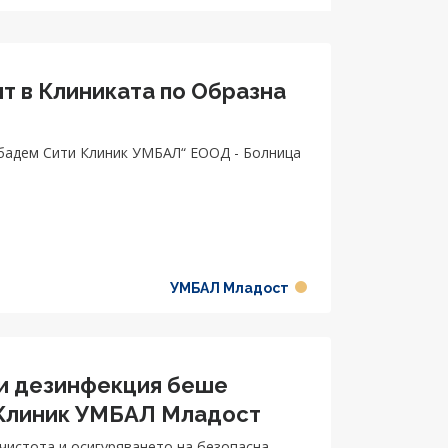
нт в Клиниката по Образна
бадем Сити Клиник УМБАЛ“ ЕООД - Болница
УМБАЛ Младост
 и дезинфекция беше
 Клиник УМБАЛ Младост
чистота и осигуряването на безопасна