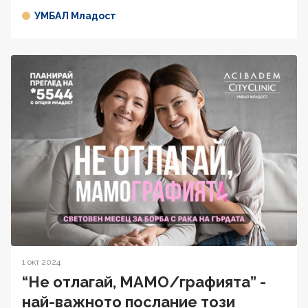
УМБАЛ Младост
1 окт 2024
“Не отлагай, МАМО/графията” -
най-важното послание този