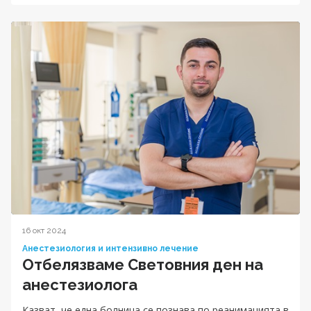
16 окт 2024
Анестезиология и интензивно лечение
Отбелязваме Световния ден на
анестезиолога
Казват, че една болница се познава по реанимацията в