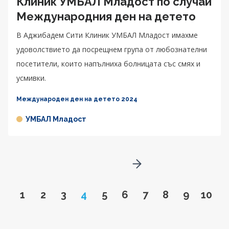
Клиник УМБАЛ Младост по случай
Международния ден на детето
В Аджибадем Сити Клиник УМБАЛ Младост имахме
удоволствието да посрещнем група от любознателни
посетители, които напълниха болницата със смях и
усмивки.
Международен ден на детето 2024
УМБАЛ Младост
Go to next page
Go to page
Go to page
Go to page
Page
Go to page
Go to page
Go to page
Go to page
Go to pa
Go to
1
2
3
4
5
6
7
8
9
10