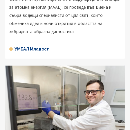
за атомна енергия (МААЕ), се проведе във Виена и
събра водещи специалисти от цял свят, които
обмениха идеи и нови открития в областта на
хибридната образна дигностика.
УМБАЛ Младост