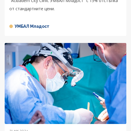
"Acibаdem City Clinic УМБАЛ Младост" с 15% отстъпка
от стандартните цени.
УМБАЛ Младост
21 авг 2024