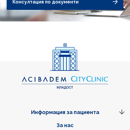
Консултация по документи
Информация за пациента
Фуутер навигация
За нас