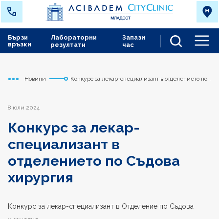
Бързи
Лабораторни
Запази
връзки
резултати
час
Men
Новини
Конкурс за лекар-специализант в отделението по
Начало
Младост
Съдова хирургия
8 юли 2024
Конкурс за лекар-
специализант в
отделението по Съдова
хирургия
Конкурс за лекар-специализант в Отделение по Съдова