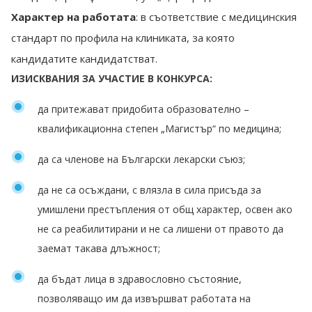
Характер на работата
: в съответствие с медицинския
стандарт по профила на клиниката, за която
кандидатите кандидатстват.
ИЗИСКВАНИЯ ЗА УЧАСТИЕ В КОНКУРСА:
да притежават придобита образователно –
квалификационна степен „Магистър“ по медицина;
да са членове на Български лекарски съюз;
да не са осъждани, с влязла в сила присъда за
умишлени престъпления от общ характер, освен ако
не са реабилитирани и не са лишени от правото да
заемат такава длъжност;
да бъдат лица в здравословно състояние,
позволяващо им да извършват работата на