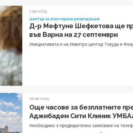
1 сеп 2025
Център за асистирана репродукция
Д-р Мефтуне Шефкетова ще пр
във Варна на 27 септември
Инициативата е на Инвитро център Токуда и Фон
28 авг 2025
Още часове за безплатните пре
Аджибадем Сити Клиник УМБАЛ
Необходимо е предварително записване на телефо