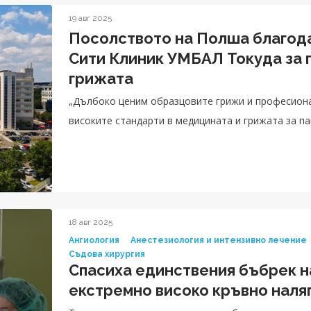
19 авг 2025
Посолството на Полша благод
Сити Клиник УМБАЛ Токуда за
грижата
„Дълбоко ценим образцовите грижи и професиона
високите стандарти в медицината и грижата за пац
18 авг 2025
Ангиология
Анестезиология и интензивно лечение
Съдова хирургия
Спасиха единствения бъбрек н
екстремно високо кръвно наля