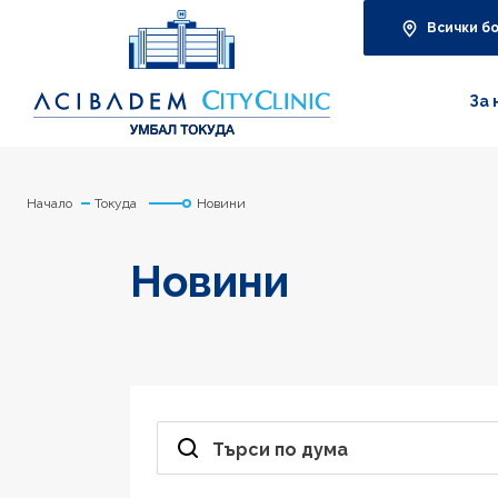
Всички б
За 
Начало
Токуда
Новини
Новини
Търси по дума