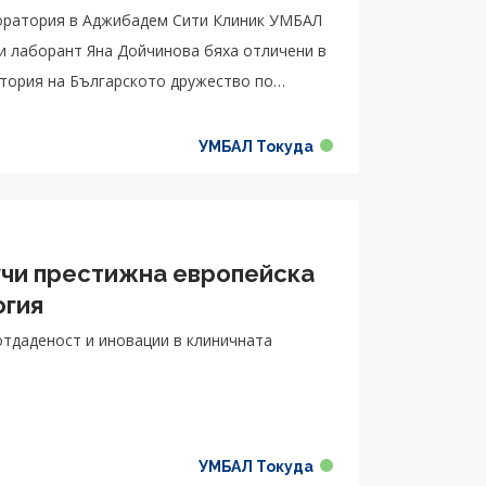
боратория в Аджибадем Сити Клиник УМБАЛ
и лаборант Яна Дойчинова бяха отличени в
атория на Българското дружество по
УМБАЛ Токуда
учи престижна европейска
огия
отдаденост и иновации в клиничната
УМБАЛ Токуда