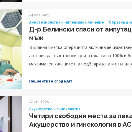
24 сеп 2025
Анестезиология и интензивно лечение
Образна ди
Д-р Белински спаси от ампутац
мъж
В крайна сметка операцията включваше изкуствен
артерия да възстанови кръвотока си на 100% и б
максимален капацитет, а подбедрицата и стъпало
достатъчно за пациента.
Пациентите споделят
18 сеп 2025
Акушерство и гинекология
Четири свободни места за лека
Акушерство и гинекология в А