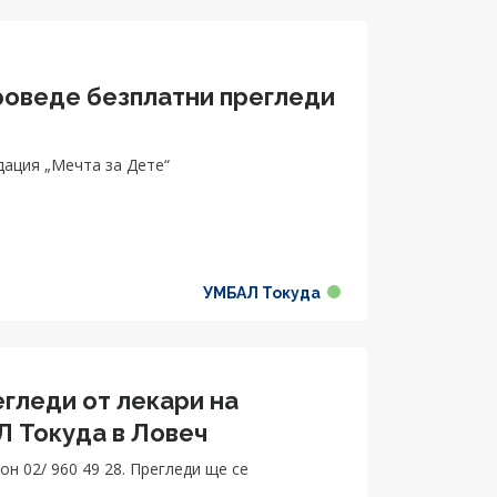
оведе безплатни прегледи
дация „Мечта за Дете“
УМБАЛ Токуда
гледи от лекари на
 Токуда в Ловеч
н 02/ 960 49 28. Прегледи ще се