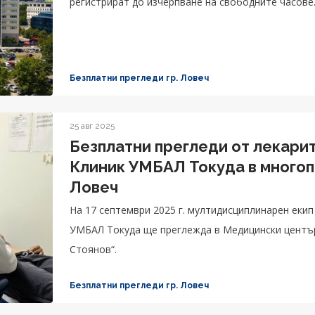
регистрират до изчерпване на свободните часове
Безплатни прегледи гр. Ловеч
25 авг 2025
Безплатни прегледи от лекари
Клиник УМБАЛ Токуда в много
Ловеч
На 17 септември 2025 г. мултидисциплинарен еки
УМБАЛ Токуда ще преглежда в Медицински център
Стоянов“.
Безплатни прегледи гр. Ловеч