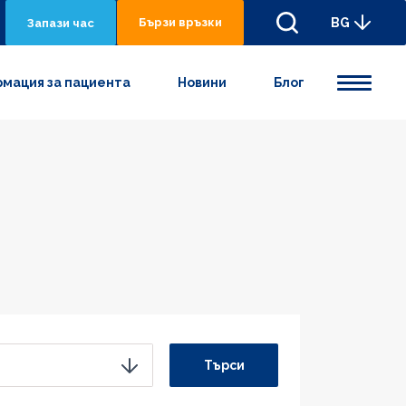
Бързи връзки
BG
Запази час
мация за пациента
Новини
Блог
Търси