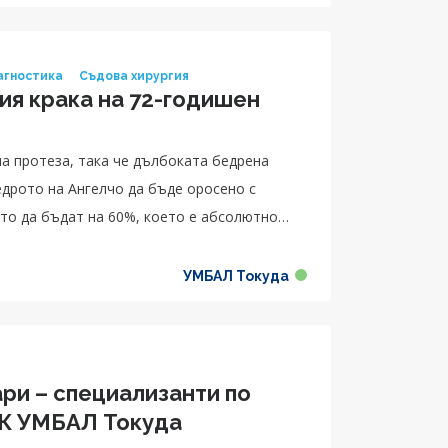
агностика
Съдова хирургия
ия крака на 72-годишен
а протеза, така че дълбоката бедрена
едрото на Ангелчо да бъде оросено с
то да бъдат на 60%, което е абсолютно
УМБАЛ Токуда
ри – специализанти по
СК УМБАЛ Токуда