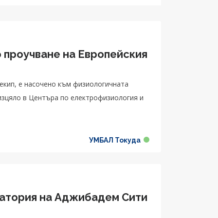
о проучване на Европейския
екип, е насочено към физиологичната
изцяло в Центъра по електрофизиология и
УМБАЛ Токуда
бадем Сити