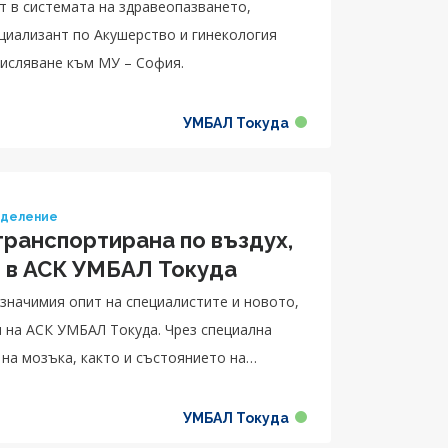
т в системата на здравеопазването,
числяване към МУ – София.
УМБАЛ Токуда
тделение
транспортирана по въздух,
и в АСК УМБАЛ Токуда
значимия опит на специалистите и новото,
 на АСК УМБАЛ Токуда. Чрез специална
на мозъка, както и състоянието на
а.
УМБАЛ Токуда