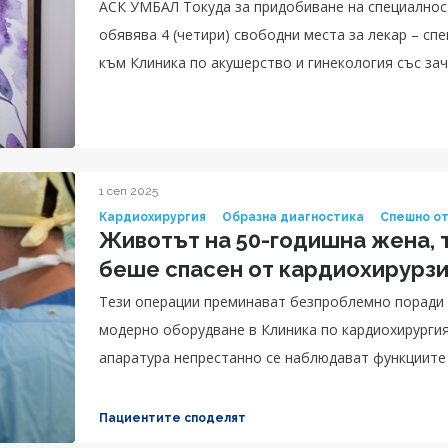
АСК УМБАЛ Токуда за придобиване на специалнос
обявява 4 (четири) свободни места за лекар – специализант по Акушерство и гинекология
към Клиника по акушерство и гинекология със за
1 сеп 2025
Кардиохирургия
Образна диагностика
Спешно о
Животът на 50-годишна жена, 
беше спасен от кардиохирурз
Тези операции преминават безпроблемно поради 
модерно оборудване в Клиника по кардиохирургия
апаратура непрестанно се наблюдават функциите 
сърцето и другите органи в тялото на пациенткат
Пациентите споделят