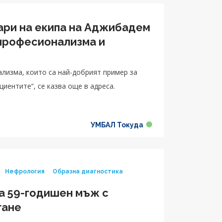
ари на екипа на Аджибадем
 професионализма и
лизма, които са най-добрият пример за
иентите“, се казва още в адреса.
УМБАЛ Токуда
Нефрология
Образна диагностика
а 59-годишен мъж с
гане