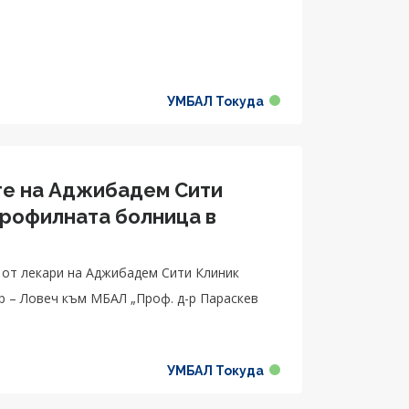
.
УМБАЛ Токуда
те на Аджибадем Сити
профилната болница в
п от лекари на Аджибадем Сити Клиник
 – Ловеч към МБАЛ „Проф. д-р Параскев
УМБАЛ Токуда