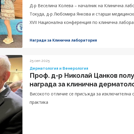
Д-р Веселина Колева – началник на Клинична ла
Токуда, д-р Любомира Янкова и старши медицинск
XVII Национална конференция по клинична лабор
клинична лаборатория.
Награди за Клинична лаборатория
25 сеп 2025
Дерматология и Венерология
Проф. д-р Николай Цанков пол
награда за клинична дерматол
Високото отличие се присъжда за изключителна 
практика