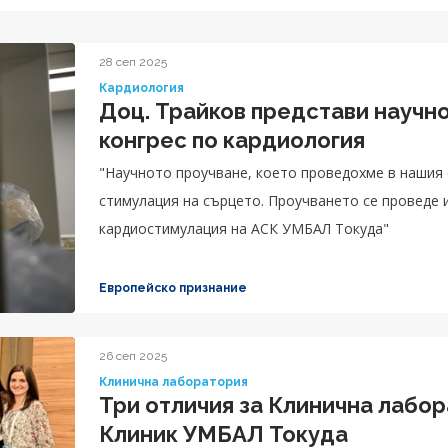
28 сеп 2025
Кардиология
Доц. Трайков представи научн
конгрес по кардиология
"Научното проучване, което проведохме в нашия 
стимулация на сърцето. Проучването се проведе 
кардиостимулация на АСК УМБАЛ Токуда"
Европейско признание
26 сеп 2025
Клинична лаборатория
Три отличия за Клинична лаборатория на Аджи
Клиник УМБАЛ Токуда