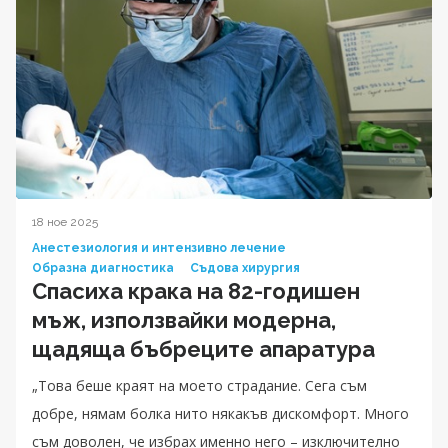
18 ное 2025
Анестезиология и интензивно лечение
Образна диагностика
Съдова хирургия
Спасиха крака на 82-годишен
мъж, използвайки модерна,
щадяща бъбреците апаратура
„Това беше краят на моето страдание. Сега съм
добре, нямам болка нито някакъв дискомфорт. Много
съм доволен, че избрах именно него – изключително