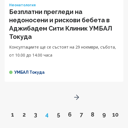
Неонатология
Безплатни прегледи на
недоносени и рискови бебета в
Аджибадем Сити Клиник УМБАЛ
Токуда
Консултациите ще се състоят на 29 ноември, събота,
от 10.00 до 14.00 чaса
УМБАЛ Токуда
Go to next page
Go to page
Go to page
Go to page
Page
Go to page
Go to page
Go to page
Go to page
Go to pa
Go to
1
2
3
4
5
6
7
8
9
10