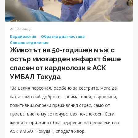
21 ное 2025
Кардиология
Образна диагностика
Спешно отделение
Животът на 50-годишен мъж с
остър миокарден инфаркт беше
спасен от кардиолози в АСК
УМБАЛ Токуда
"За целия персонал, особено за сестрите, мога да
кажа само най-доброто – внимателни, търпеливи,
позитивни.Въпреки преживяния стрес, само от
присъствието му се почувствах по-спокоен. Сега
живея втори живот благодарение на целия екип на
АСК УМБАЛ Токуда!", споделя Явор.