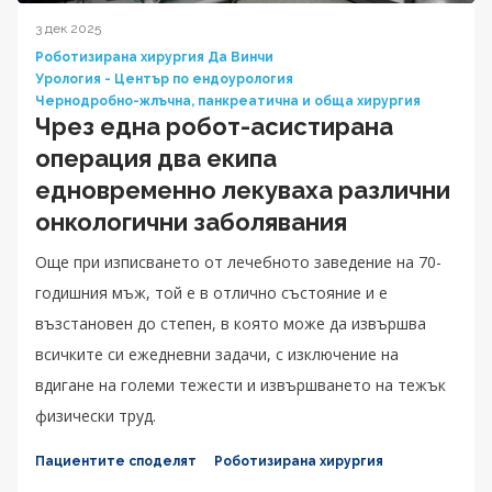
3 дек 2025
Роботизирана хирургия Да Винчи
Урология - Център по ендоурология
Чернодробно-жлъчна, панкреатична и обща хирургия
Чрез една робот-асистирана
операция два екипа
едновременно лекуваха различни
онкологични заболявания
Още при изписването от лечебното заведение на 70-
годишния мъж, той е в отлично състояние и е
възстановен до степен, в която може да извършва
всичките си ежедневни задачи, с изключение на
вдигане на големи тежести и извършването на тежък
физически труд.
Пациентите споделят
Роботизирана хирургия