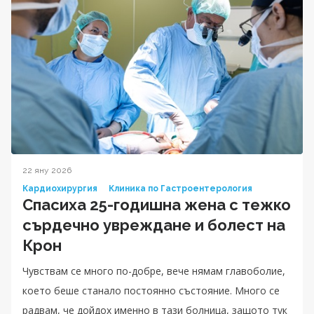
22 яну 2026
Кардиохирургия
Клиника по Гастроентерология
Спасиха 25-годишна жена с тежко
сърдечно увреждане и болест на
Крон
Чувствам се много по-добре, вече нямам главоболие,
което беше станало постоянно състояние. Много се
радвам, че дойдох именно в тази болница, защото тук