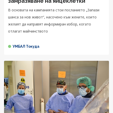
замразяване на яйцеклетки
В основата на кампанията стои посланието „Запази
шанса за нов живот“, насочено към жените, които
желаят да направят информиран избор, когато
отлагат майчинството
УМБАЛ Токуда