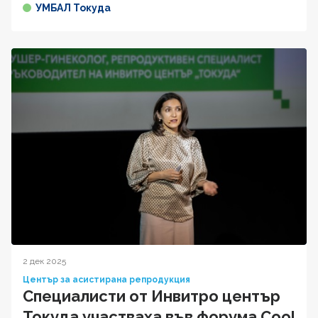
УМБАЛ Токуда
2 дек 2025
Център за асистирана репродукция
Специалисти от Инвитро център
Токуда участваха във форума Cool