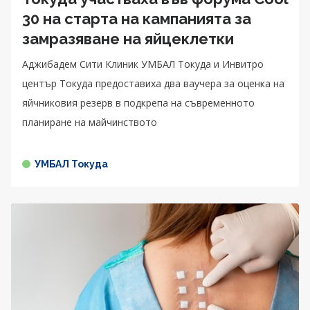
30 на старта на кампанията за
замразяване на яйцеклетки
Аджибадем Сити Клиник УМБАЛ Токуда и Инвитро
център Токуда предоставиха два ваучера за оценка на
яйчниковия резерв в подкрепа на съвременното
планиране на майчинството
УМБАЛ Токуда