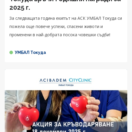
2025 г.
За следващата година екипът на АСК УМБАЛ Токуда си
пожела още повече успехи, спасени животи и
променени в най-добрата посока човешки съдби!
УМБАЛ Токуда