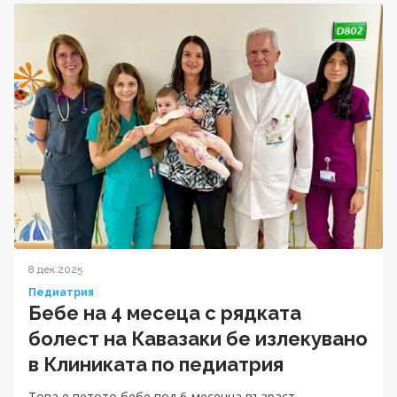
8 дек 2025
Педиатрия
Бебе на 4 месеца с рядката
болест на Кавазаки бе излекувано
в Клиниката по педиатрия
Tова е петото бебе под 6-месечна възраст,