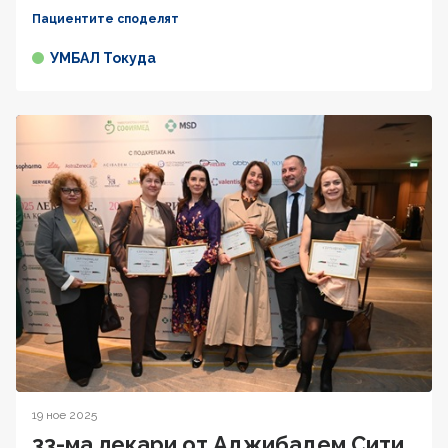
Пациентите споделят
УМБАЛ Токуда
19 ное 2025
33-ма лекари от Аджибадем Сити