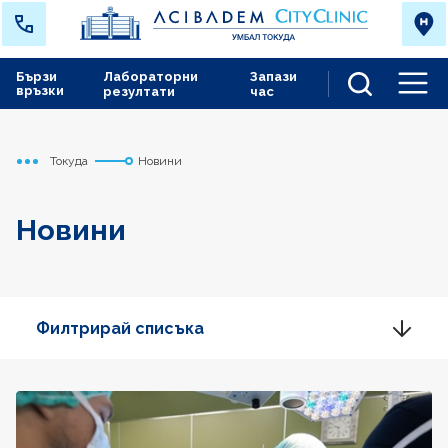
Бързи
Лабораторни
Запази
връзки
резултати
час
Men
Токуда
Новини
Начало
Новини
Филтрирай списъка