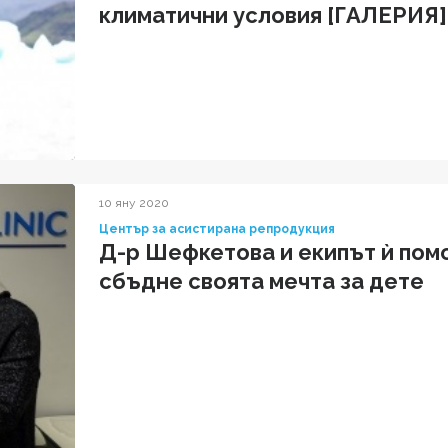
климатични условия [ГАЛЕРИЯ]
10 яну 2020
Център за асистирана репродукция
Д-р Шефкетова и екипът ѝ помо
сбъдне своята мечта за дете