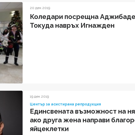
20 дек 2019
Коледари посрещна Аджибаде
Токуда навръх Игнажден
19 дек 2019
Център за асистирана репродукция
Единсвената възможност на ня
ако друга жена направи благор
яйцеклетки