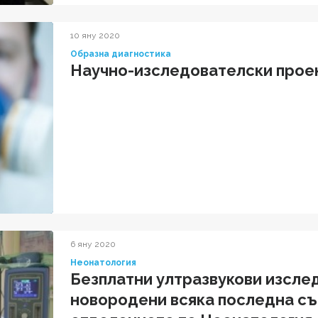
10 яну 2020
Образна диагностика
Научно-изследователски прое
6 яну 2020
Неонатология
Безплатни ултразвукови изслед
новородени всяка последна съ