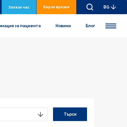
Бързи връзки
BG
Запази час
мация за пациента
Новини
Блог
Търси