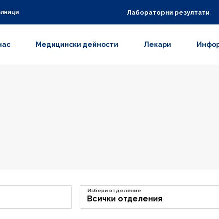
Лабораторни резултати
олници
нас
Медицински дейности
Лекари
Инфор
Избери отделение
Всички отделения