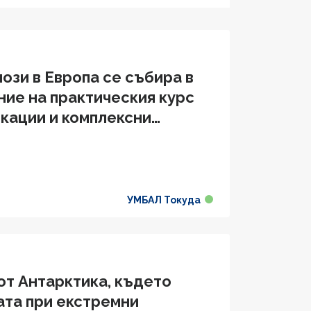
ози в Европа се събира в
ние на практическия курс
ркации и комплексни
учаи на живо
УМБАЛ Токуда
от Антарктика, където
ата при екстремни