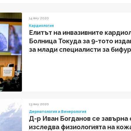
14 яну 2020
Кардиология
Елитът на инвазивните кардиол
Болница Токуда за 9-тото изда
за млади специалисти за бифу
коронарни интервенции със сл
13 яну 2020
Дерматология и Венерология
Д-р Иван Богданов се завърна 
изследва физиологията на кож