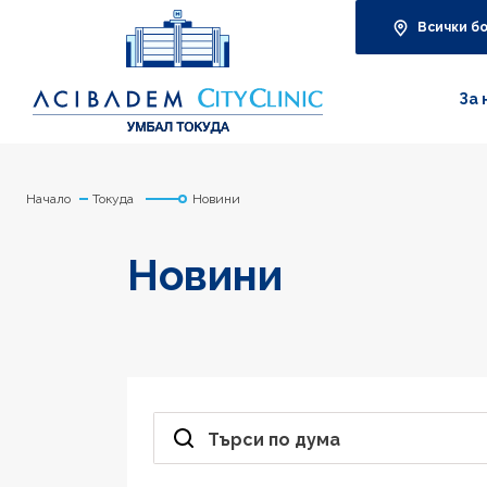
Всички б
За 
Начало
Токуда
Новини
Новини
Търси по дума