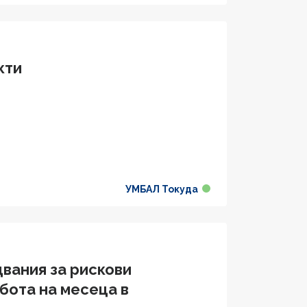
кти
УМБАЛ Токуда
вания за рискови
бота на месеца в