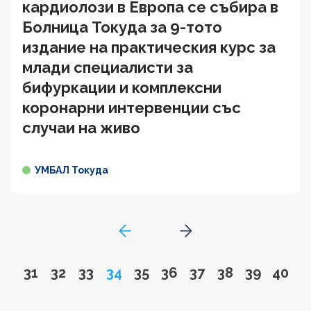
кардиолози в Европа се събира в
Болница Токуда за 9-тото
издание на практическия курс за
млади специалисти за
бифуркации и комплексни
коронарни интервенции със
случаи на живо
УМБАЛ Токуда
GoToPreviousPage
Go to next page
Go to page
Go to page
Go to page
Page
Go to page
Go to page
Go to page
Go to page
Go to pa
Go to
31
32
33
34
35
36
37
38
39
40