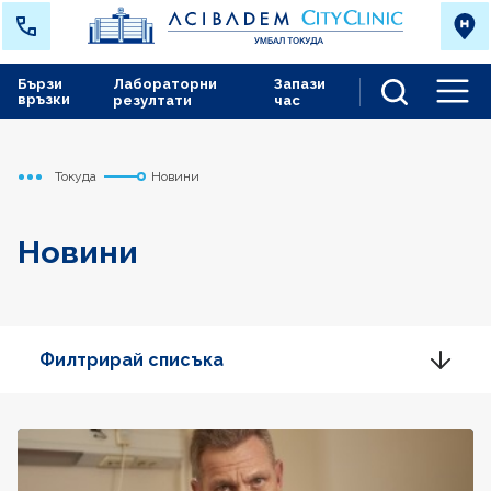
Бързи
Лабораторни
Запази
връзки
резултати
час
Men
Токуда
Новини
Начало
Новини
Филтрирай списъка