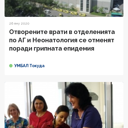
26 яну 2020
Отворените врати в отделенията
по АГ и Неонатология се отменят
поради грипната епидемия
УМБАЛ Токуда