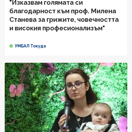
"Изказвам голямата си
благодарност към проф. Милена
Станева за грижите, човечността
и високия професионализъм"
УМБАЛ Токуда