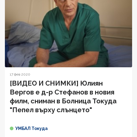
17 фев 2020
[ВИДЕО И СНИМКИ] Юлиян
Вергов е д-р Стефанов в новия
филм, сниман в Болница Токуда
"Пепел върху слънцето"
УМБАЛ Токуда