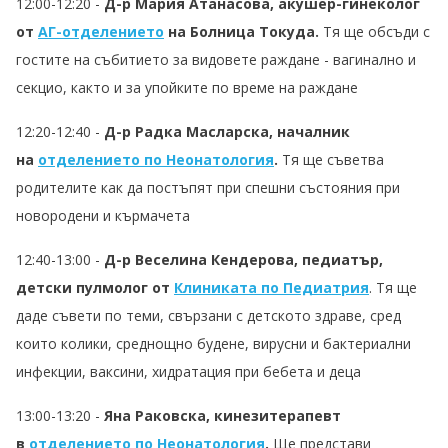
12:00-12:20 -
Д-р Мария Атанасова, акушер-гинеколог
от
АГ-отделението
на Болница Токуда.
Тя ще обсъди с
гостите на събитието за видовете раждане - вагинално и
секцио, както и за упойките по време на раждане
12:20-12:40 -
Д-р Радка Масларска, началник
на
отделението по Неонатология
.
Тя ще съветва
родителите как да постъпят при спешни състояния при
новородени и кърмачета
12:40-13:00 -
Д-р Веселина Кендерова, педиатър,
детски пулмолог от
Клиниката по Педиатрия
. Тя ще
даде съвети по теми, свързани с детското здраве, сред
които колики, среднощно будене, вирусни и бактериални
инфекции, ваксини, хидратация при бебета и деца
13:00-13:20 -
Яна Раковска, кинезитерапевт
в
отделението по Неонатология
.
Ще представи