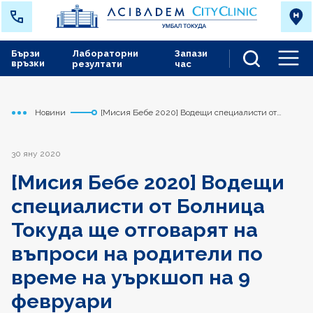
Бързи
Лабораторни
Запази
връзки
резултати
час
Men
Новини
[Мисия Бебе 2020] Водещи специалисти от
Начало
Токуда
Болница Токуда ще отговарят на въпроси на
родители по време на уъркшоп на 9 февруари
30 яну 2020
[Мисия Бебе 2020] Водещи
специалисти от Болница
Токуда ще отговарят на
въпроси на родители по
време на уъркшоп на 9
февруари