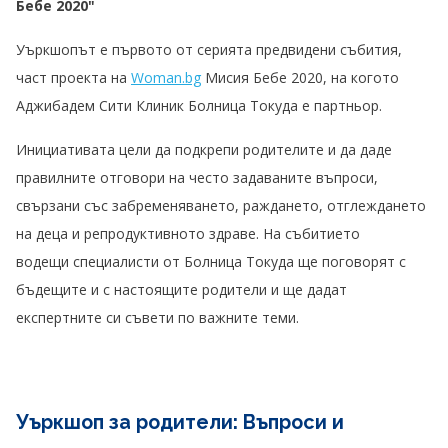
Бебе 2020"
Уъркшопът е първото от серията предвидени събития,
част проекта на
Woman.bg
Мисия Бебе 2020, на когото
Аджибадем Сити Клиник Болница Токуда е партньор.
Инициативата цели да подкрепи родителите и да даде
правилните отговори на често задаваните въпроси,
свързани със забременяването, раждането, отглеждането
на деца и репродуктивното здраве. На събитието
водещи специалисти от Болница Токуда ще поговорят с
бъдещите и с настоящите родители и ще дадат
експертните си съвети по важните теми.
Уъркшоп за родители: Въпроси и