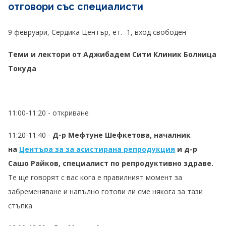
отговори със специалисти
9 февруари, Сердика Център, ет. -1, вход свободен
Теми и лектори от Аджибадем Сити Клиник Болница
Токуда
11:00-11:20 - откриване
11:20-11:40 -
Д-р Мефтуне Шефкетова, началник
на
Центъра за за асистирана репродукция
и д-р
Сашо Райков, специалист по репродуктивно здраве.
Tе ще говорят с вас кога е правилният момент за
забременяване и напълно готови ли сме някога за тази
стъпка