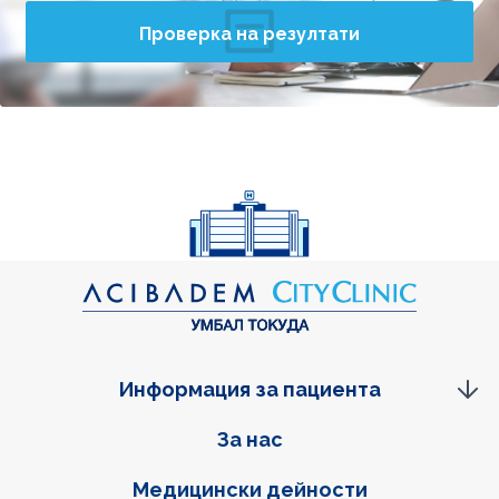
Проверка на резултати
Информация за пациента
Фуутер навигация
За нас
Медицински дейности