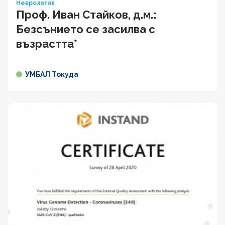
Неврология
Проф. Иван Cтaйкoв, д.м.:
Безсънието се засилва с
възрастта*
УМБАЛ Токуда