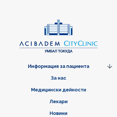
Информация за пациента
Фуутер навигация
За нас
Медицински дейности
Лекари
Новини