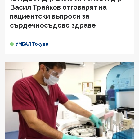
Васил Трайков отговарят на
пациентски въпроси за
сърдечносъдово здравe
УМБАЛ Токуда