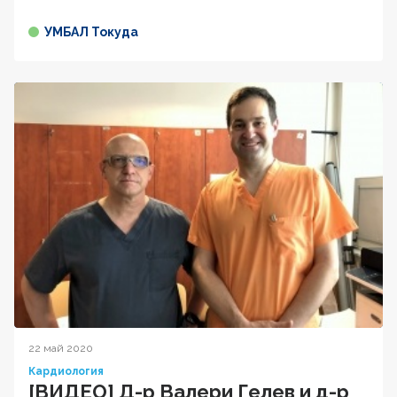
УМБАЛ Токуда
22 май 2020
Кардиология
[ВИДЕО] Д-р Валери Гелев и д-р