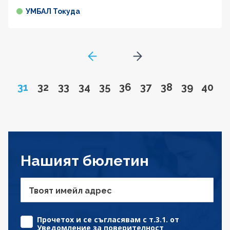
УМБАЛ Токуда
GoToPreviousPage
Go to next page
Page
Go to page
Go to page
Go to page
Go to page
Go to page
Go to page
Go to page
Go to pa
Go to
31
32
33
34
35
36
37
38
39
40
Нашият бюлетин
Твоят имейл адрес
Прочетох и се съгласявам с т.3.1. от
Уведомление за поверителност