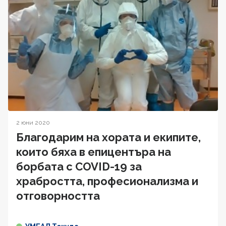
2 юни 2020
Благодарим на хората и екипите,
които бяха в епицентъра на
борбата с COVID-19 за
храбростта, професионализма и
отговорността