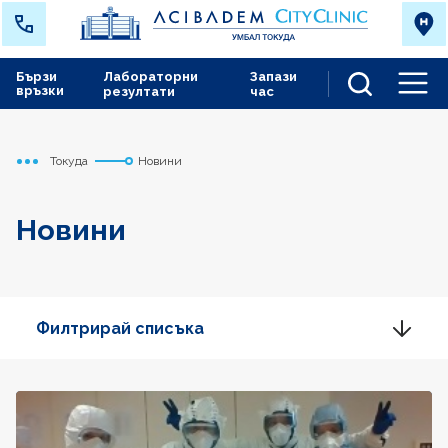
Бързи
Лабораторни
Запази
връзки
резултати
час
Men
Токуда
Новини
Начало
Новини
Филтрирай списъка