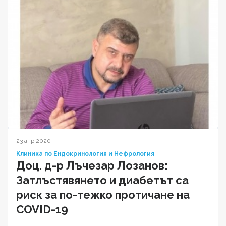
23 апр 2020
Клиника по Ендокринология и Нефрология
Доц. д-р Лъчезар Лозанов:
Затлъстявянето и диабетът са
риск за по-тежко протичане на
COVID-19