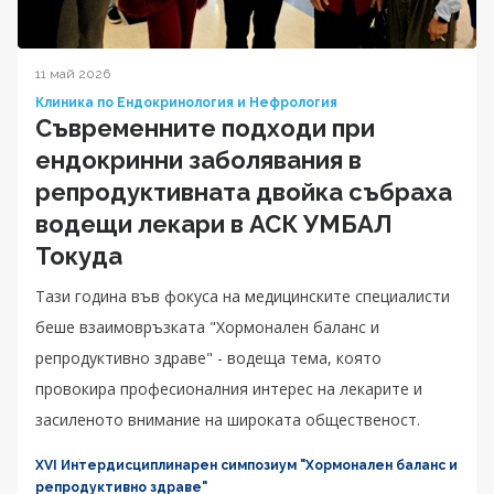
11 май 2026
Клиника по Ендокринология и Нефрология
Съвременните подходи при
ендокринни заболявания в
репродуктивната двойка събраха
водещи лекари в АСК УМБАЛ
Токуда
Тази година във фокуса на медицинските специалисти
беше взаимовръзката "Хормонален баланс и
репродуктивно здраве" - водеща тема, която
провокира професионалния интерес на лекарите и
засиленото внимание на широката общественост.
XVI Интердисциплинарен симпозиум "Хормонален баланс и
репродуктивно здраве"