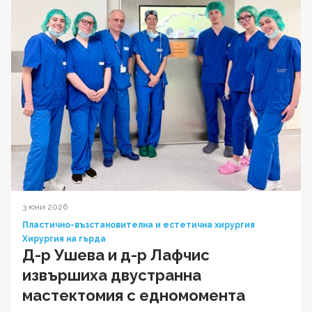
3 юни 2026
Пластично-възстановителна и естетична хирургия
Хирургия на гърда
Д-р Ушева и д-р Лафчис
извършиха двустранна
мастектомия с едномомента