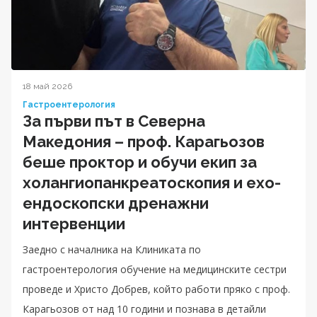
18 май 2026
Гастроентерология
За първи път в Северна
Македония – проф. Карагьозов
беше проктор и обучи екип за
холангиопанкреатоскопия и ехо-
ендоскопски дренажни
интервенции
Заедно с началника на Клиниката по
гастроентерология обучение на медицинските сестри
проведе и Христо Добрев, който работи пряко с проф.
Карагьозов от над 10 години и познава в детайли