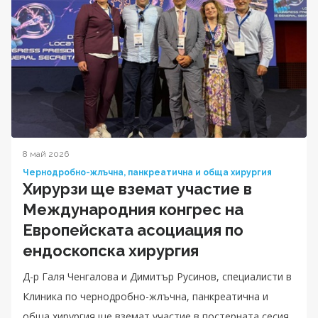
8 май 2026
Чернодробно-жлъчна, панкреатична и обща хирургия
Хирурзи ще вземат участие в
Международния конгрес на
Европейската асоциация по
ендоскопска хирургия
Д-р Галя Ченгалова и Димитър Русинов, специалисти в
Клиника по чернодробно-жлъчна, панкреатична и
обща хирургия ще вземат участие в постерната сесия