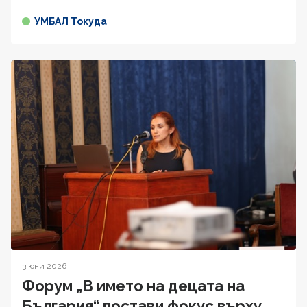
УМБАЛ Токуда
3 юни 2026
Форум „В името на децата на
България“ постави фокус върху