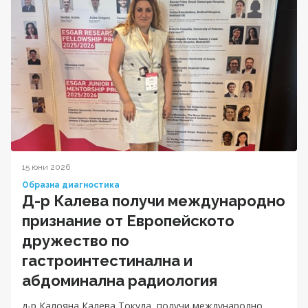
15 юни 2026
Образна диагностика
Д-р Калева получи международно
признание от Европейското
дружество по
гастроинтестинална и
абдоминална радиология
д-р Калояна Калева Токуда, получи международно