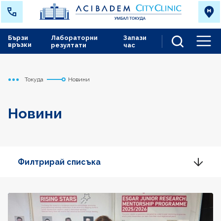
Бързи
Лабораторни
Запази
връзки
резултати
час
Men
Токуда
Новини
Начало
Новини
Филтрирай списъка