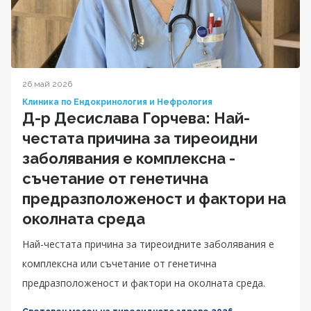
26 май 2026
Клиника по Ендокринология и Нефрология
Д-р Десислава Горчева: Най-
честата причина за тиреоидни
заболявания е комплексна -
съчетание от генетична
предразположеност и фактори на
околната среда
Най-честата причина за тиреоидните заболявания е
комплексна или съчетание от генетична
предразположеност и фактори на околната среда.