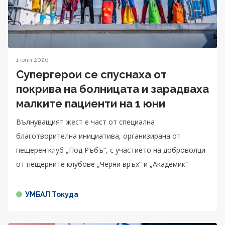
1 юни 2026
Супергерои се спуснаха от
покрива на болницата и зарадваха
малките пациенти на 1 юни
Вълнуващият жест е част от специална
благотворителна инициатива, организирана от
пещерен клуб „Под Ръбъ“, с участието на доброволци
от пещерните клубове „Черни връх“ и „Академик“
УМБАЛ Токуда