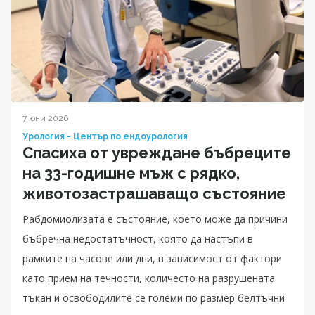
7 юни 2026
Урология - Център по ендоурология
Спасиха от увреждане бъбреците
на 33-годишне мъж с рядко,
животозастрашаващо състояние
Рабдомиолизата е състояние, което може да причини
бъбречна недостатъчност, която да настъпи в
рамките на часове или дни, в зависимост от фактори
като прием на течности, количесто на разрушената
тъкан и освободилите се големи по размер белтъчни