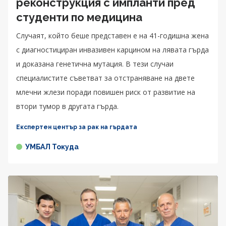
реконструкция с импланти пред
студенти по медицина
Случаят, който беше представен е на 41-годишна жена
с диагностициран инвазивен карцином на лявата гърда
и доказана генетична мутация. В тези случаи
специалистите съветват за отстраняване на двете
млечни жлези поради повишен риск от развитие на
втори тумор в другата гърда.
Експертен център за рак на гърдата
УМБАЛ Токуда