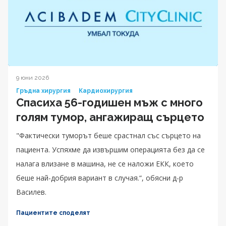
9 юни 2026
Гръдна хирургия
Кардиохирургия
Спасиха 56-годишен мъж с много
голям тумор, ангажиращ сърцето
"Фактически туморът беше срастнал със сърцето на
пациента. Успяхме да извършим операцията без да се
налага влизане в машина, не се наложи ЕКК, което
беше най-добрия вариант в случая.“, обясни д-р
Василев.
Пациентите споделят