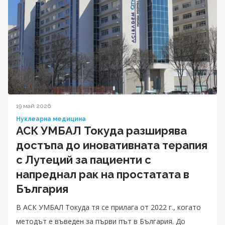
19 май 2026
Нуклеарна медицина
АСК УМБАЛ Токуда разширява
достъпа до иновативната терапия
с Лутеций за пациенти с
напреднал рак на простатата в
България
В АСК УМБАЛ Токуда тя се прилага от 2022 г., когато
методът е въведен за първи път в България. До