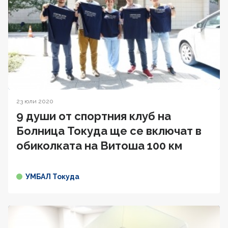
23 юли 2020
9 души от спортния клуб на
Болница Токуда ще се включат в
oбиколката на Витоша 100 км
УМБАЛ Токуда