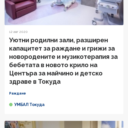
12 авг 2020
Уютни родилни зали, разширен
капацитет за раждане и грижи за
новородените и музикотерапия за
бебетата в новото крило на
Центъра за майчино и детско
здраве в Токуда
Раждане
УМБАЛ Токуда