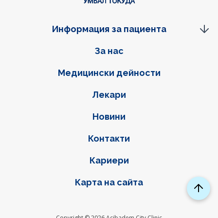
Информация за пациента
Фуутер навигация
За нас
Медицински дейности
Лекари
Новини
Контакти
Кариери
Карта на сайта
Copyright © 2026 Acibadem City Clinic