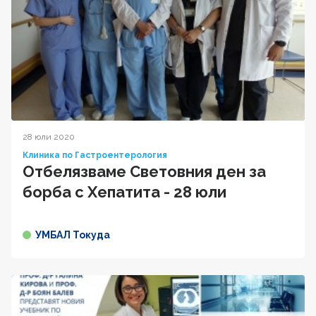
28 юли 2020
Клиника по Гастроентерология
Отбелязваме Световния ден за
борба с Хепатита - 28 юли
УМБАЛ Токуда