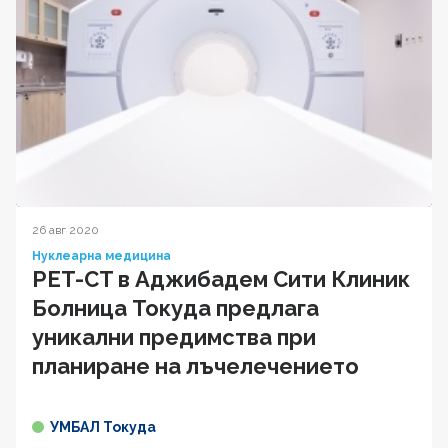
26 авг 2020
Нуклеарна медицина
PET-CT в Аджибадем Сити Клиник
Болница Токуда предлага
уникални предимства при
планиране на лъчелечението
УМБАЛ Токуда