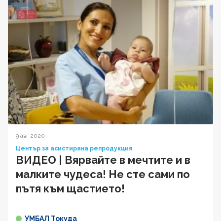
9 авг 2020
Център за асистирана репродукция
ВИДЕО | Вярвайте в мечтите и в
малките чудеса! Не сте сами по
пътя към щастието!
УМБАЛ Токуда