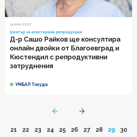
14 юли 2020
Център за асистирана репродукция
Д-р Сашо Райков ще консултира
онлайн двойки от Благоевград и
Кюстендил с репродуктивни
затруднения
УМБАЛ Токуда
GoToPreviousPage
Go to next page
Go to page
Go to page
Go to page
Go to page
Go to page
Go to page
Go to page
Go to page
Page
Go to
21
22
23
24
25
26
27
28
29
30