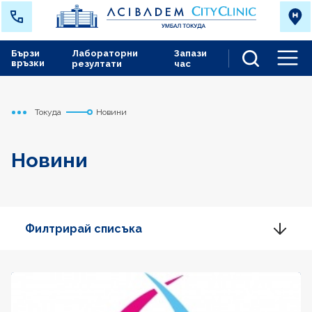
Бързи
Лабораторни
Запази
връзки
резултати
час
Men
Токуда
Новини
Начало
Новини
Филтрирай списъка