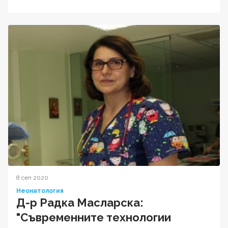
8 сеп 2020
Неонатология
Д-р Радка Масларска:
"Съвременните технологии