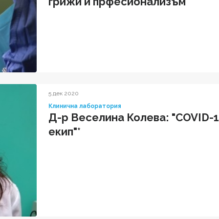
грижи и прфесионализъм"
5 дек 2020
Клинична лаборатория
Д-р Веселина Колева: "COVID-1
екип"*