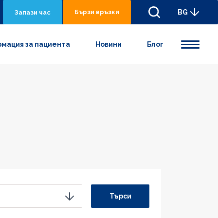
Бързи връзки
BG
Запази час
мация за пациента
Новини
Блог
Търси