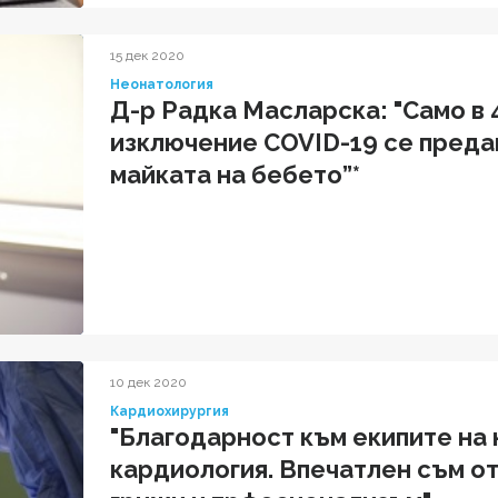
15 дек 2020
Неонатология
Д-р Радка Масларска: "Само в 
изключение COVID-19 се предав
майката на бебето”*
10 дек 2020
Кардиохирургия
"Благодарност към екипите на
кардиология. Впечатлен съм от