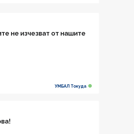
ите не изчезват от нашите
УМБАЛ Токуда
ова!