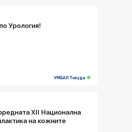
по Урология!
УМБАЛ Токуда
оредната XII Национална
илактика на кожните