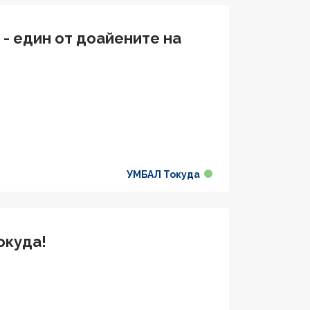
 - един от доайените на
УМБАЛ Токуда
окуда!