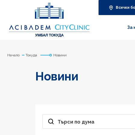
Всички б
За 
Начало
Токуда
Новини
Новини
Търси по дума