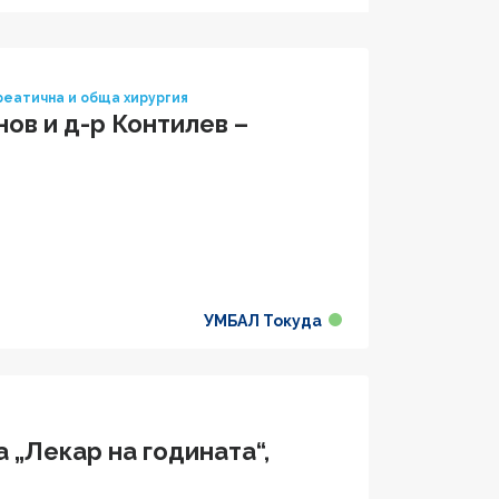
реатична и обща хирургия
нов и д-р Контилев –
УМБАЛ Токуда
 „Лекар на годината“,