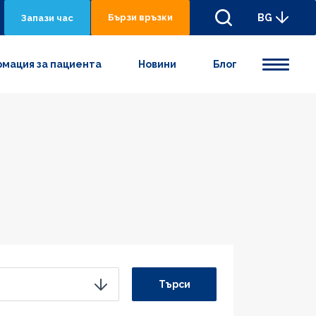
Бързи връзки
BG
Запази час
мация за пациента
Новини
Блог
Търси