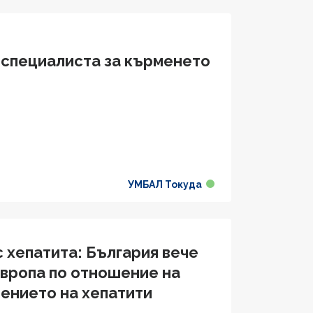
 специалиста за кърменето
УМБАЛ Токуда
с хепатита: България вече
 Европа по отношение на
чението на хепатити