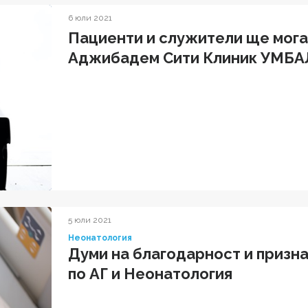
6 юли 2021
Пациенти и служители ще могат
Аджибадем Сити Клиник УМБА
5 юли 2021
Неонатология
Думи на благодарност и призн
по АГ и Неонатология