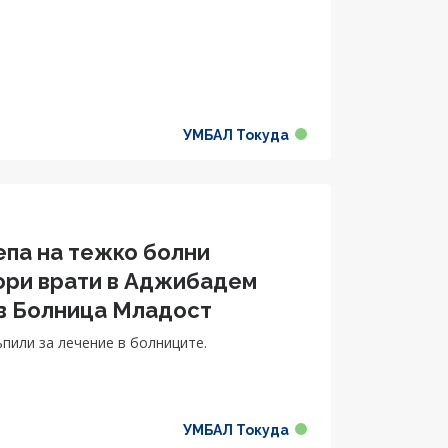
УМБАЛ Токуда
епа на тежко болни
вори врати в Аджибадем
 в Болница Младост
пили за лечение в болниците.
УМБАЛ Токуда