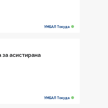
УМБАЛ Токуда
 за aсистирана
УМБАЛ Токуда