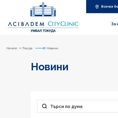
Всички б
За 
Начало
Токуда
Новини
Новини
Търси по дума