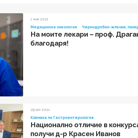
1 ное 2021
Медицинска онкология
Чернодробно-жлъчна, панк
На моите лекари – проф. Драга
благодаря!
29 окт 2021
Клиника по Гастроентерология
Национално отличие в конкурса
получи д-р Красен Иванов