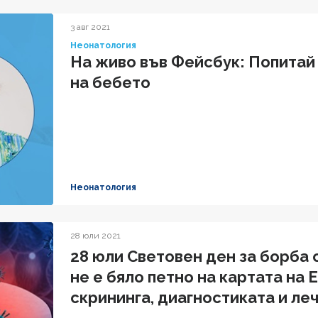
3 авг 2021
Неонатология
На живо във Фейсбук: Попитай
на бебето
Неонатология
28 юли 2021
28 юли Световен ден за борба 
не е бяло петно на картата на
скрининга, диагностиката и ле