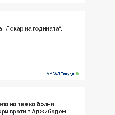
 „Лекар на годината“,
УМБАЛ Токуда
епа на тежко болни
вори врати в Аджибадем