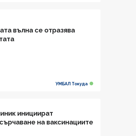
ата вълна се отразява
тата
УМБАЛ Токуда
иник инициират
сърчаване на ваксинациите