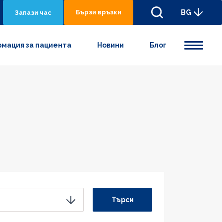
Бързи връзки
BG
Запази час
мация за пациента
Новини
Блог
Търси