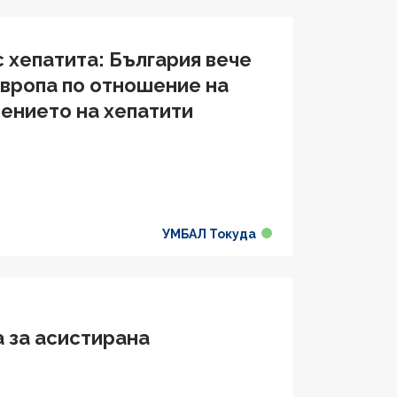
с хепатита: България вече
 Европа по отношение на
чението на хепатити
УМБАЛ Токуда
 за aсистирана