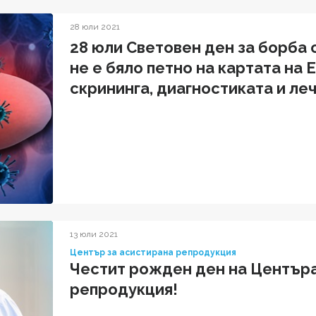
28 юли 2021
28 юли Световен ден за борба 
не е бяло петно на картата на
скрининга, диагностиката и ле
13 юли 2021
Център за асистирана репродукция
Честит рожден ден на Центъра
репродукция!