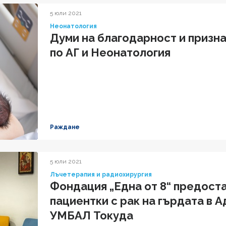
5 юли 2021
Неонатология
Думи на благодарност и призн
по АГ и Неонатология
Раждане
5 юли 2021
Лъчетерапия и радиохирургия
Фондация „Една от 8“ предоста
пациентки с рак на гърдата в
УМБАЛ Токуда