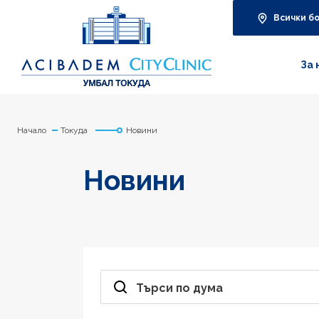
Всички б
За 
Начало
Токуда
Новини
Новини
Търси по дума