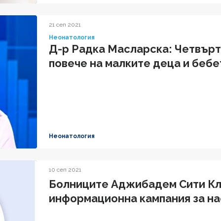
21 сеп 2021
Неонатология
Д-р Радка Масларска: Четвърт
повече на малките деца и бебе
Неонатология
10 сеп 2021
Болниците Аджибадем Сити Кл
информационна кампания за на