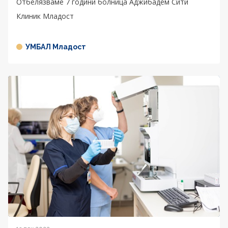
Отбелязваме 7 години болница Аджибадем Сити
Клиник Младост
УМБАЛ Младост