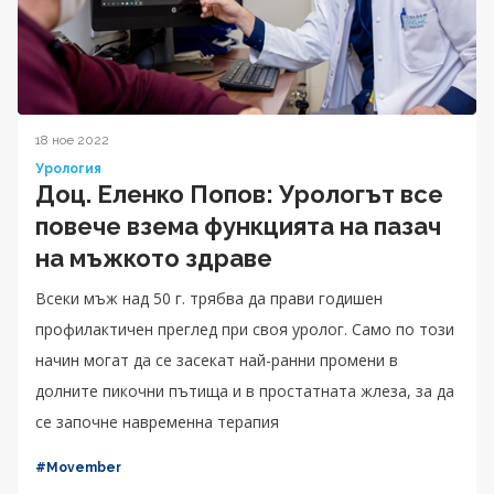
18 ное 2022
Урология
Доц. Еленко Попов: Урологът все
повече взема функцията на пазач
на мъжкото здраве
Всеки мъж над 50 г. трябва да прави годишен
профилактичен преглед при своя уролог. Само по този
начин могат да се засекат най-ранни промени в
долните пикочни пътища и в простатната жлеза, за да
се започне навременна терапия
#Movember