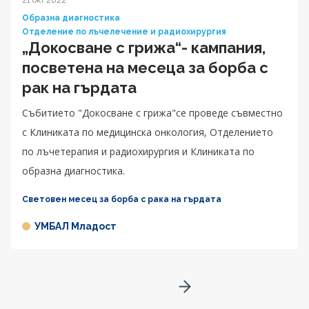
21 окт 2022
Образна диагностика
Отделение по лъчелечение и радиохирургия
„Докосване с грижа“- кампания,
посветена на месеца за борба с
рак на гърдата
Събитието "Докосване с грижа"се проведе съвместно
с Клиниката по медицинска онкология, Отделението
по лъчетерапия и радиохирургия и Клиниката по
образна диагностика.
Световен месец за борба с рака на гърдата
УМБАЛ Младост
Go to next page