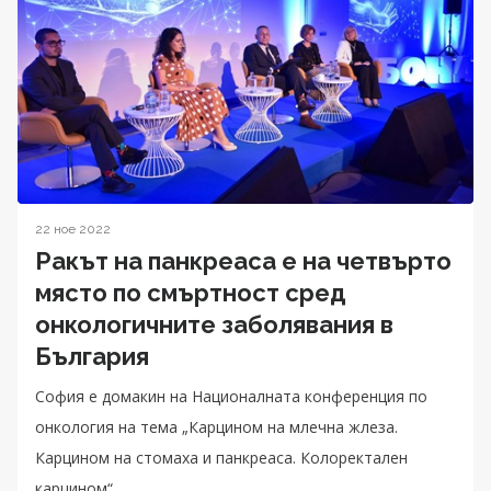
22 ное 2022
Ракът на панкреаса е на четвърто
място по смъртност сред
онкологичните заболявания в
България
София е домакин на Националната конференция по
онкология на тема „Карцином на млечна жлеза.
Карцином на стомаха и панкреаса. Колоректален
карцином“