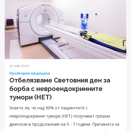
10 ное 2022
Нуклеарна медицина
Oтбелязваме Световния ден за
борба с невроендокринните
тумори (НЕТ)
Знаете ли, че над 90% от пациентите с
невроендокринни тумори (НЕТ) получават грешни
диагнози в продължение на 5 - 7 години. Причината за