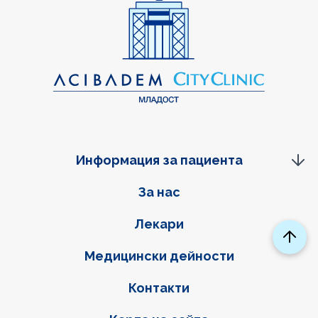
Информация за пациента
Фуутер навигация
За нас
Лекари
Медицински дейности
Контакти