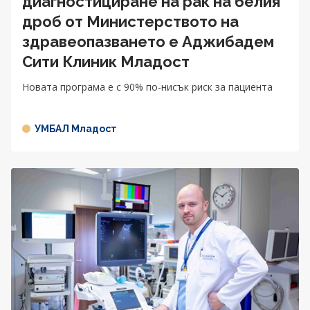
диагностициране на рак на белия
дроб от Министерството на
здравеопазването e Аджибадем
Сити Клиник Младост
Новата програма е с 90% по-нисък риск за пациента
УМБАЛ Младост