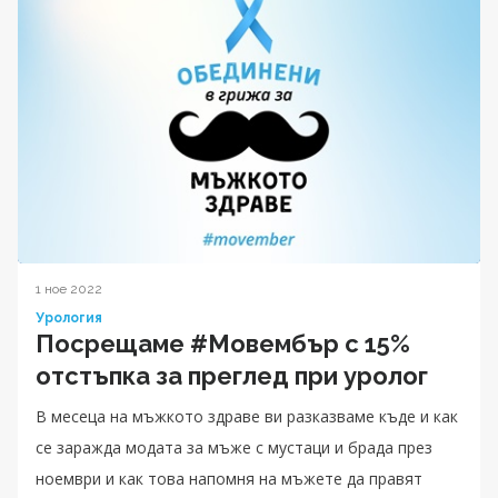
1 ное 2022
Урология
Посрещаме #Moвембър с 15%
отстъпка за преглед при уролог
В месеца на мъжкото здраве ви разказваме къде и как
се заражда модата за мъже с мустаци и брада през
ноември и как това напомня на мъжете да правят