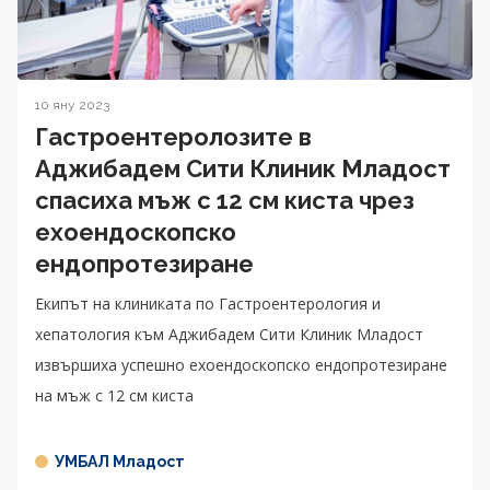
10 яну 2023
Гастроентеролозите в
Aджибадем Сити Клиник Младост
спасиха мъж с 12 см киста чрез
ехоендоскопско
ендопротезиране
Екипът на клиниката по Гастроентерология и
хепатология към Аджибадем Сити Клиник Младост
извършиха успешно ехоендоскопско ендопротезиране
на мъж с 12 см киста
УМБАЛ Младост