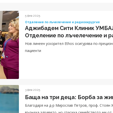
5 фев 2025
Отделение по лъчелечение и радиохирургия
Аджибадем Сити Клиник УМБА
Отделение по лъчелечение и р
Нов линеен ускорител Ethos осигурява по-прециз
пациенти
3 фев 2025
Баща на три деца: Борба за жи
Благодаря на д-р Мирослав Петров, проф. Стоян Х
върнаха здравето, но спасиха семейството ми от