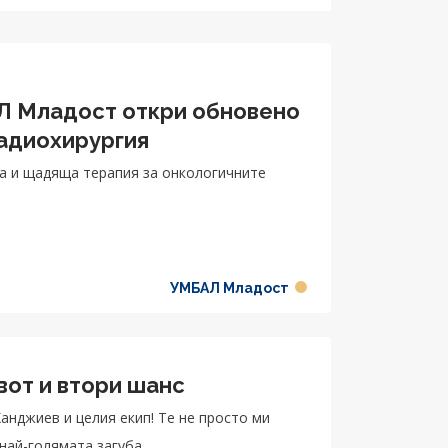
Л Младост откри обновено
адиохирургия
на и щадяща терапия за онкологичните
УМБАЛ Младост
вот и втори шанс
анджиев и целия екип! Те не просто ми
 най-голямата загуба