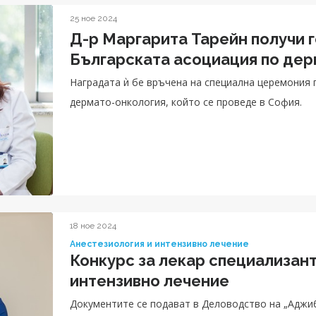
25 ное 2024
Д-р Маргарита Тарейн получи 
Българската асоциация по дер
Наградата ѝ бе връчена на специална церемония п
дермато-онкология, който се проведе в София.
18 ное 2024
Анестезиология и интензивно лечение
Конкурс за лекар специализант
интензивно лечение
Документите се подават в Деловодство на „Аджи