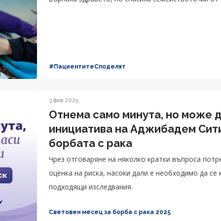
#ПациентитеСподелят
3 фев 2025
Отнема само минута, но може д
инициатива на Аджибадем Сит
борбата с рака
Чрез отговаряне на няколко кратки въпроса пот
оценка на риска, насоки дали е необходимо да се
подходящи изследвания.
Световен месец за борба с рака 2025