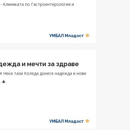
и
УМБАЛ Младост
дежда и мечти за здраве
! Нека тази Коледа донесе надежда и нови
 🎄
УМБАЛ Младост