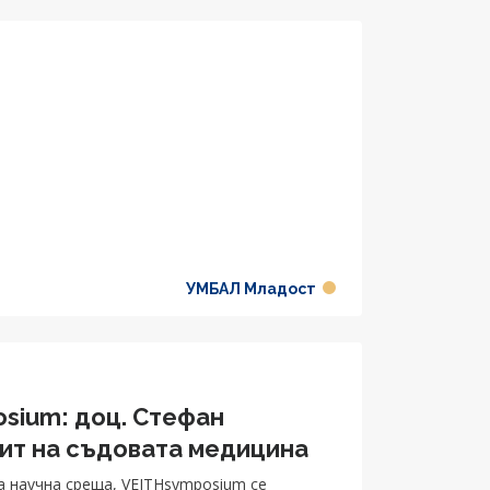
УМБАЛ Младост
osium: доц. Стефан
лит на съдовата медицина
а научна среща, VEITHsymposium се