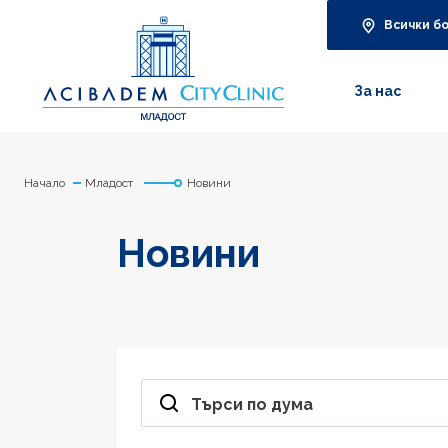
Всички б
За нас
Начало
Младост
Новини
Новини
Търси по дума