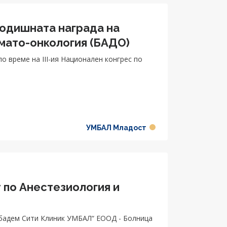
годишната награда на
мато-онкология (БАДО)
о време на III-ия Национален конгрес по
УМБАЛ Младост
 по Анестезиология и
бадем Сити Клиник УМБАЛ“ ЕООД - Болница