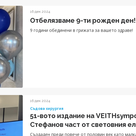
16 дек 2024
Отбелязваме 9-ти рожден ден!
9 години обединени в грижата за вашето здраве!
16 дек 2024
Съдова хирургия
51-вото издание на VEITHsymp
Стефанов част от световния е
Създаден преди повече от половин век като малк