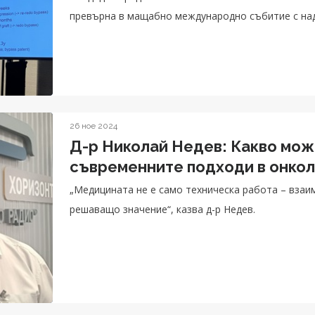
превърна в мащабно международно събитие с над
26 ное 2024
Д-р Николай Недев: Какво мож
съвременните подходи в онкол
„Медицината не е само техническа работа – взаи
решаващо значение“, казва д-р Недев.