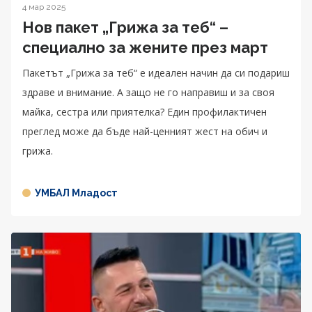
4 мар 2025
Нов пакет „Грижа за теб“ –
специално за жените през март
Пакетът „Грижа за теб“ е идеален начин да си подариш
здраве и внимание. А защо не го направиш и за своя
майка, сестра или приятелка? Един профилактичен
преглед може да бъде най-ценният жест на обич и
грижа.
УМБАЛ Младост