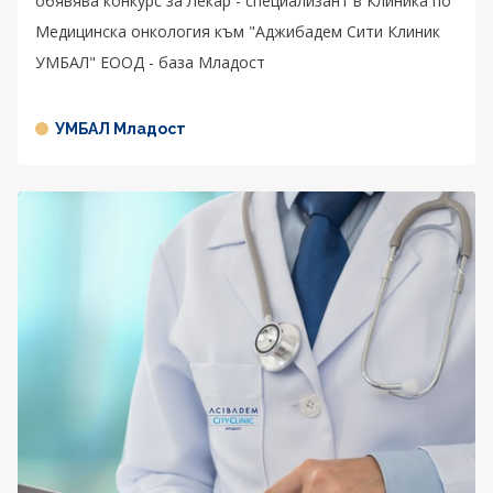
обявява конкурс за Лекар - специализант в Клиника по
Медицинска онкология към "Аджибадем Сити Клиник
УМБАЛ" ЕООД - база Младост
УМБАЛ Младост