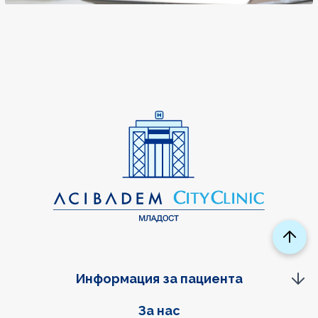
Информация за пациента
Фуутер навигация
За нас