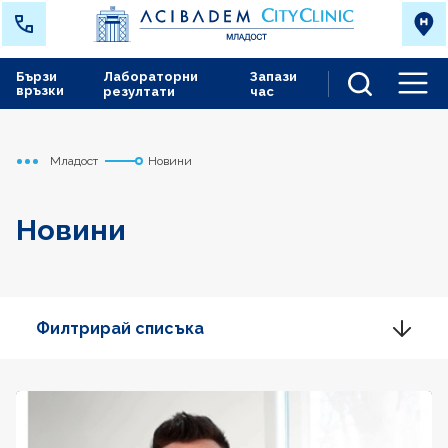
Бързи
Лабораторни
Запази
връзки
резултати
час
Men
Младост
Новини
Начало
Новини
Филтрирай списъка