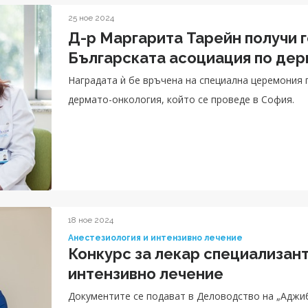
25 ное 2024
Д-р Маргарита Тарейн получи 
Българската асоциация по дер
Наградата ѝ бе връчена на специална церемония п
дермато-онкология, който се проведе в София.
18 ное 2024
Анестезиология и интензивно лечение
Конкурс за лекар специализант
интензивно лечение
Документите се подават в Деловодство на „Аджи