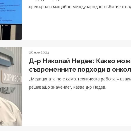
превърна в мащабно международно събитие с над
26 ное 2024
Д-р Николай Недев: Какво мож
съвременните подходи в онкол
„Медицината не е само техническа работа – взаи
решаващо значение“, казва д-р Недев.