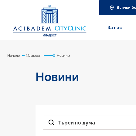
Всички б
За нас
Начало
Младост
Новини
Новини
Търси по дума