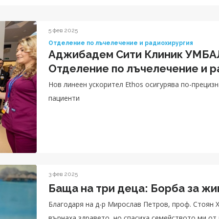
5 фев 2025
Отделение по лъчелечение и радиохирургия
Аджибадем Сити Клиник УМБА
Отделение по лъчелечение и р
Нов линеен ускорител Ethos осигурява по-прециз
пациенти
3 фев 2025
Баща на три деца: Борба за жи
Благодаря на д-р Мирослав Петров, проф. Стоян Х
върнаха здравето, но спасиха семейството ми от