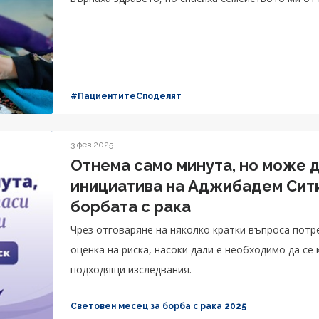
#ПациентитеСподелят
3 фев 2025
Отнема само минута, но може д
инициатива на Аджибадем Сит
борбата с рака
Чрез отговаряне на няколко кратки въпроса пот
оценка на риска, насоки дали е необходимо да се
подходящи изследвания.
Световен месец за борба с рака 2025