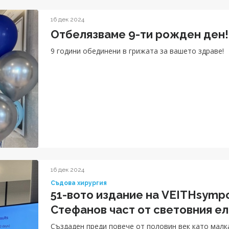
16 дек 2024
Отбелязваме 9-ти рожден ден!
9 години обединени в грижата за вашето здраве!
16 дек 2024
Съдова хирургия
51-вото издание на VEITHsymp
Стефанов част от световния е
Създаден преди повече от половин век като малк