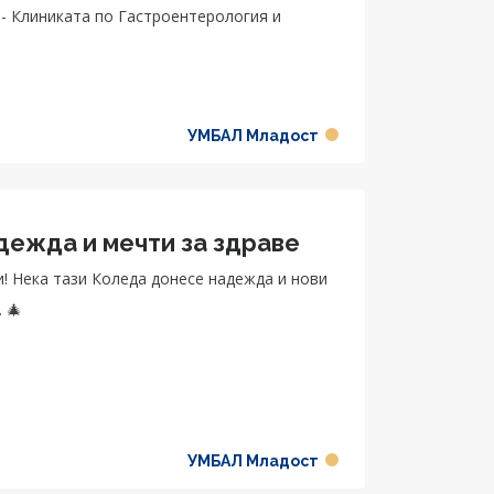
и
УМБАЛ Младост
дежда и мечти за здраве
! Нека тази Коледа донесе надежда и нови
 🎄
УМБАЛ Младост