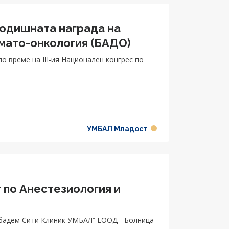
годишната награда на
мато-онкология (БАДО)
о време на III-ия Национален конгрес по
УМБАЛ Младост
 по Анестезиология и
бадем Сити Клиник УМБАЛ“ ЕООД - Болница