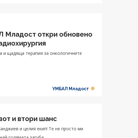
Л Младост откри обновено
адиохирургия
на и щадяща терапия за онкологичните
УМБАЛ Младост
вот и втори шанс
анджиев и целия екип! Те не просто ми
 най-голямата загуба