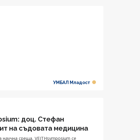
УМБАЛ Младост
osium: доц. Стефан
лит на съдовата медицина
а научна среща, VEITHsymposium се