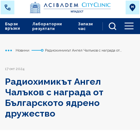
Бързи
Лабораторни
Запази
връзки
резултати
час
Men
Новини
Радиохимикът Ангел Чалъков с награда от
Начало
Младост
Българското ядрено дружество
17 окт 2024
Радиохимикът Ангел
Чалъков с награда от
Българското ядрено
дружество