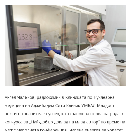
Ангел Чалъков, радиохимик в Клиниката по Нуклеарна
медицина на Аджибадем Сити Клиник УМБАЛ Младост
постигна значителен успех, като завоюва първа награда в
конкурса за „Най-добър доклад на млад автор“ по време на
международната конференция „Ядрена енергия за хората“.