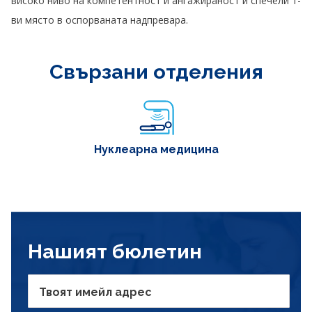
високо ниво на компетентност и ангажираност и спечели 1-
ви място в оспорваната надпревара.
Свързани отделения
Нуклеарна медицина
Нашият бюлетин
Твоят имейл адрес