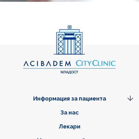
Информация за пациента
Фуутер навигация
За нас
Лекари