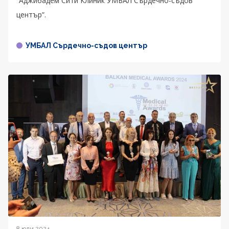
“Аджибадем Сити Клиник УМБАЛ Сърдечно-съдов
център”.
УМБАЛ Сърдечно-съдов център
8 юли 2024