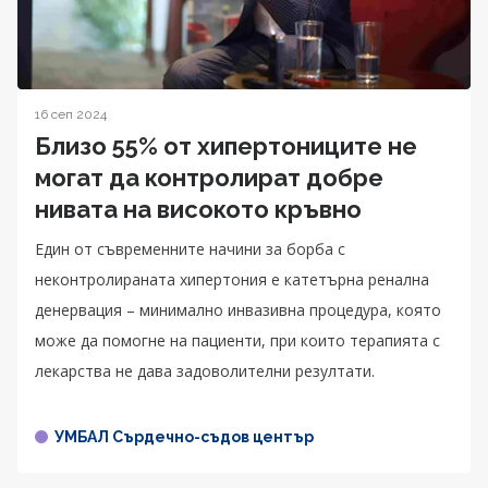
16 сеп 2024
Близо 55% от хипертониците не
могат да контролират добре
нивата на високото кръвно
Един от съвременните начини за борба с
неконтролираната хипертония е катетърна ренална
денервация – минимално инвазивна процедура, която
може да помогне на пациенти, при които терапията с
лекарства не дава задоволителни резултати.
УМБАЛ Сърдечно-съдов център