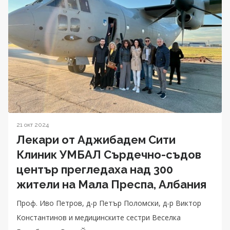
21 окт 2024
Лекари от Аджибадем Сити
Клиник УМБАЛ Сърдечно-съдов
център прегледаха над 300
жители на Мала Преспа, Албания
Проф. Иво Петров, д-р Петър Поломски, д-р Виктор
Константинов и медицинските сестри Веселка