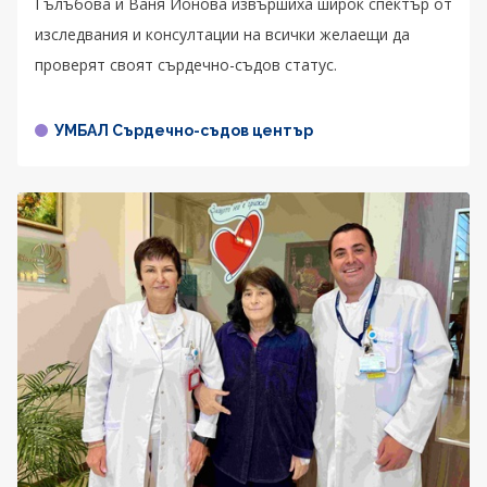
Гълъбова и Ваня Йонова извършиха широк спектър от
изследвания и консултации на всички желаещи да
проверят своят сърдечно-съдов статус.
УМБАЛ Сърдечно-съдов център