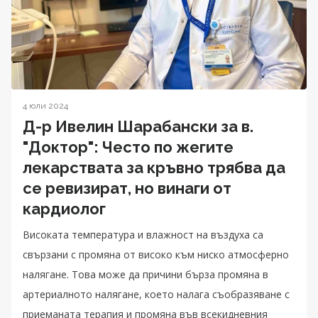
4 юли 2024
Д-р Ивелин Шарабански за в.
"Доктор": Често по жегите
лекарствата за кръвно трябва да
се ревизират, но винаги от
кардиолог
Високата температура и влажност на въздуха са
свързани с промяна от високо към ниско атмосферно
налягане. Това може да причини бърза промяна в
артериалното налягане, което налага съобразяване с
приеманата терапия и промяна във всекидневния