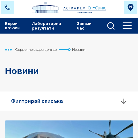
Бързи
Лабораторни
Запази
връзки
резултати
час
Men
Сърдечно съдов център
Новини
Начало
Новини
Филтрирай списъка