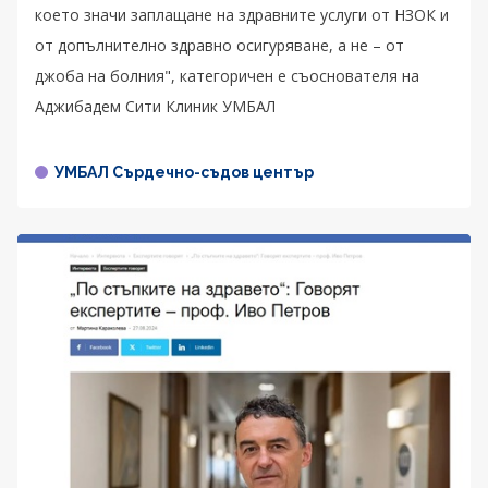
което значи заплащане на здравните услуги от НЗОК и
от допълнително здравно осигуряване, а не – от
джоба на болния", категоричен е съоснователя на
Аджибадем Сити Клиник УМБАЛ
УМБАЛ Сърдечно-съдов център