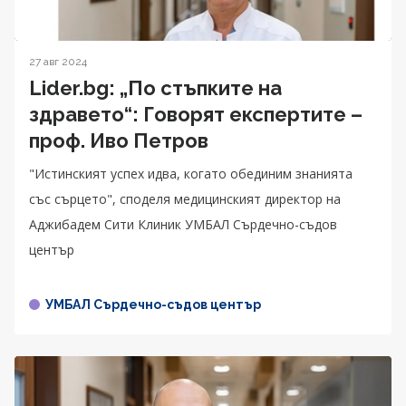
27 авг 2024
Lider.bg: „По стъпките на
здравето“: Говорят експертите –
проф. Иво Петров
"Истинският успех идва, когато обединим знанията
със сърцето", споделя медицинският директор на
Аджибадем Сити Клиник УМБАЛ Сърдечно-съдов
център
УМБАЛ Сърдечно-съдов център