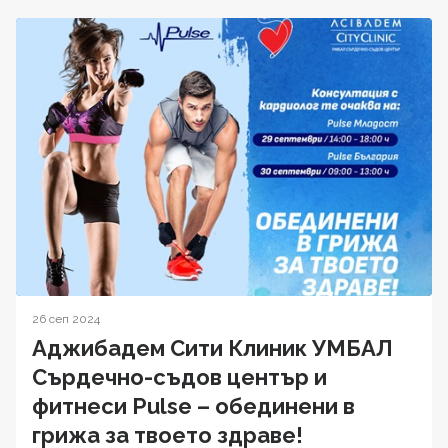
26 сеп 2024
Аджибадем Сити Клиник УМБАЛ
Сърдечно-съдов център и
фитнеси Pulse – обединени в
грижа за твоето здраве!