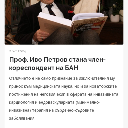
2 окт 2024
Проф. Иво Петров стана член-
кореспондент на БАН
Отличието е не само признание за изключителния му
принос към медицинската наука, но и за новаторските
постижения на неговия екип в сферата на инвазивната
кардиология и ендоваскуларната (минимално-
инвазивна) терапия на сърдечно-съдовите
заболявания.