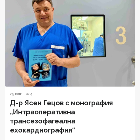
29 юли 2024
Д-р Ясен Гецов с монография
„Интраоперативна
трансезофагеална
ехокардиография“