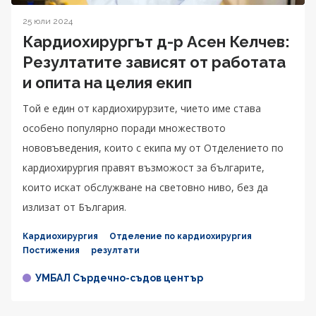
25 юли 2024
Кардиохирургът д-р Асен Келчев:
Резултатите зависят от работата
и опита на целия екип
Той е един от кардиохирурзите, чието име става
особено популярно поради множеството
нововъведения, които с екипа му от Отделението по
кардиохирургия правят възможост за българите,
които искат обслужване на световно ниво, без да
излизат от България.
Кардиохирургия
Отделение по кардиохирургия
Постижения
резултати
УМБАЛ Сърдечно-съдов център