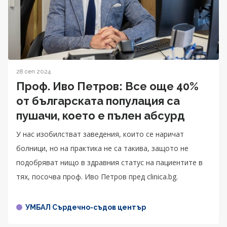
28 сеп 2024
Проф. Иво Петров: Все още 40%
от българската популация са
пушачи, което е пълен абсурд
У нас изобилстват заведения, които се наричат
болници, но на практика не са такива, защото не
подобряват нищо в здравния статус на пациентите в
тях, посочва проф. Иво Петров пред clinica.bg.
УМБАЛ Сърдечно-съдов център