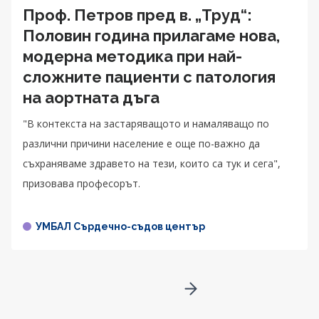
Проф. Петров пред в. „Труд“:
Половин година прилагаме нова,
модерна методика при най-
сложните пациенти с патология
на аортната дъга
"В контекста на застаряващото и намаляващо по
различни причини население е още по-важно да
съхраняваме здравето на тези, които са тук и сега",
призовава професорът.
УМБАЛ Сърдечно-съдов център
Go to next page