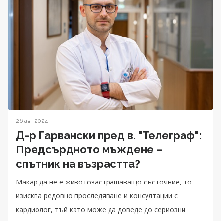
26 авг 2024
Д-р Гарвански пред в. "Телеграф":
Предсърдното мъждене –
спътник на възрастта?
Макар да не е животозастрашаващо състояние, то
изисква редовно проследяване и консултации с
кардиолог, тъй като може да доведе до сериозни