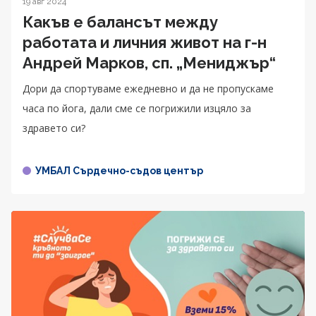
19 авг 2024
Какъв е балансът между
работата и личния живот на г-н
Андрей Марков, сп. „Мениджър“
Дори да спортуваме ежедневно и да не пропускаме
часа по йога, дали сме се погрижили изцяло за
здравето си?
УМБАЛ Сърдечно-съдов център