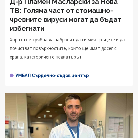
Д-р Пламен Масларски за Нова
ТВ: Голяма част от стомашно-
чревните вируси могат да бъдат
избегнати
Хората не трябва да забравят да си мият ръцете и да
почистват повърхностите, които ще имат досег с
храна, категоричен е педиатърът
УМБАЛ Сърдечно-съдов център