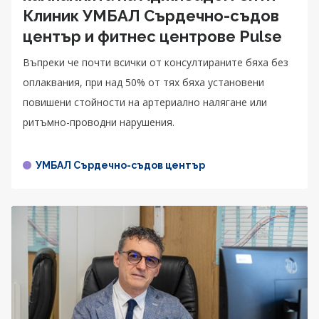
Клиник УМБАЛ Сърдечно-съдов
център и фитнес центрове Pulse
Въпреки че почти всички от консултираните бяха без
оплаквания, при над 50% от тях бяха установени
повишени стойности на артериално налягане или
ритъмно-проводни нарушения.
УМБАЛ Сърдечно-съдов център