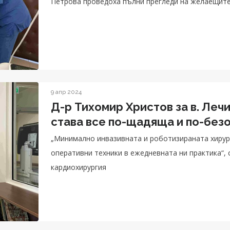
Петрова проведоха пълни прегледи на желаещите
9 апр 2024
Д-р Тихомир Христов за в. Леч
става все по-щадяща и по-без
„Минимално инвазивната и роботизираната хирур
оперативни техники в ежедневната ни практика“, 
кардиохирургия