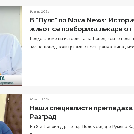
16 апр 2024
В "Пулс" по Nova News: История
живот се пребориха лекари от 
Представяме ви историята на Павел, който през 
нас по повод политравми и посттравматична дисе
10 апр 2024
Наши специалисти прегледаха 
Разград
На 8 и 9 април д-р Петър Поломски, д-р Румяна К