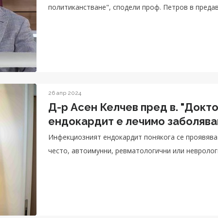
политиканстване", сподели проф. Петров в преда
26 апр 2024
Д-р Асен Келчев пред в. "Докт
ендокардит е лечимо заболяв
Инфекциозният ендокардит понякога се проявява 
често, автоимунни, ревматологични или невролог