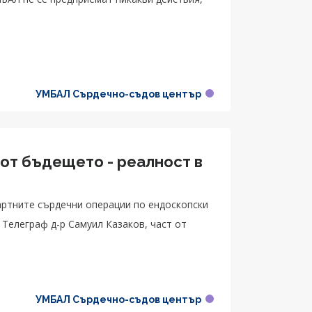
УМБАЛ Сърдечно-съдов център
 от бъдещето - реалност в
ртните сърдечни операции по ендоскопски
 Телеграф д-р Самуил Казаков, част от
УМБАЛ Сърдечно-съдов център