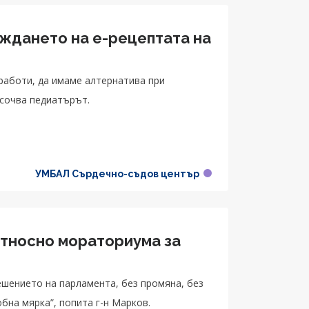
ждането на е-рецептата на
аботи, да имаме алтернатива при
осочва педиатърът.
УМБАЛ Сърдечно-съдов център
относно мораториума за
ешението на парламента, без промяна, без
обна мярка”, попита г-н Марков.