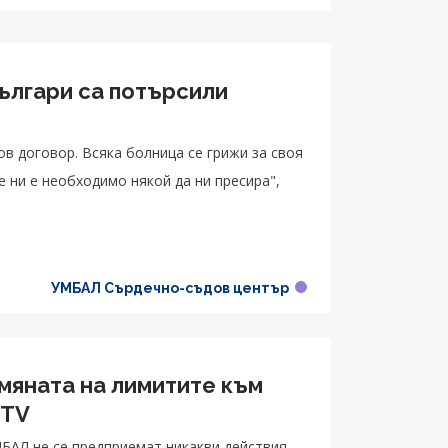
българи са потърсили
ов договор. Всяка болница се грижи за своя
е ни е необходимо някой да ни пресира",
УМБАЛ Сърдечно-съдов център
мяната на лимитите към
 TV
БАЛ не се предприемат никакви действия,