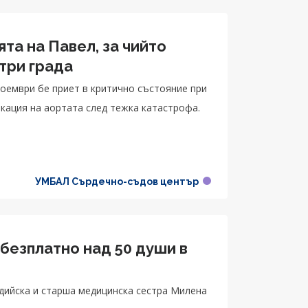
та на Павел, за чийто
три града
ноември бе приет в критично състояние при
кация на аортата след тежка катастрофа.
УМБАЛ Сърдечно-съдов център
безплатно над 50 души в
адийска и старша медицинска сестра Милена