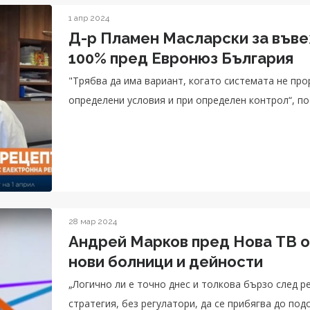
1 апр 2024
Д-р Пламен Масларски за въве
100% пред Евронюз България
"Трябва да има вариант, когато системата не прор
определени условия и при определен контрол“, п
28 мар 2024
Андрей Марков пред Нова ТВ 
нови болници и дейности
„Логично ли е точно днес и толкова бързо след р
стратегия, без регулатори, да се прибягва до под