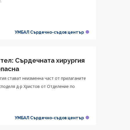
.
УМБАЛ Сърдечно-съдов център
ител: Сърдечната хирургия
опасна
гия стават неизменна част от прилаганите
споделя д-р Христов от Отделение по
УМБАЛ Сърдечно-съдов център