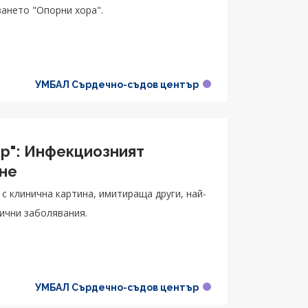
ването "Опорни хора".
УМБАЛ Сърдечно-съдов център
ор": Инфекциозният
ане
с клинична картина, имитираща други, най-
ични заболявания.
УМБАЛ Сърдечно-съдов център