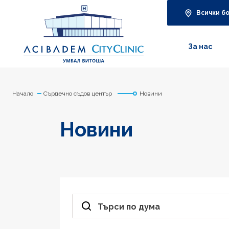
Всички б
За нас
Начало
Сърдечно съдов център
Новини
Новини
Търси по дума