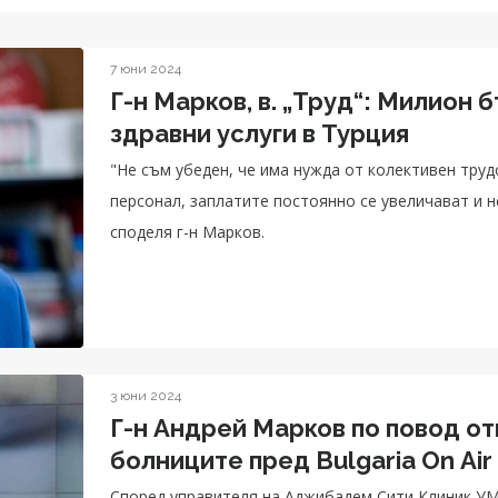
7 юни 2024
Г-н Марков, в. „Труд“: Милион 
здравни услуги в Турция
"Не съм убеден, че има нужда от колективен труд
персонал, заплатите постоянно се увеличават и н
споделя г-н Марков.
3 юни 2024
Г-н Андрей Марков по повод от
болниците пред Bulgaria On Air
Според управителя на Аджибадем Сити Клиник УМ