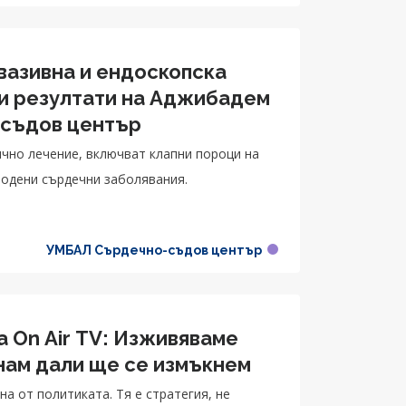
вазивна и ендоскопска
и резултати на Аджибадем
-съдов център
чно лечение, включват клапни пороци на
родени сърдечни заболявания.
УМБАЛ Сърдечно-съдов център
a On Air TV: Изживяваме
знам дали ще се измъкнем
а от политиката. Тя е стратегия, не