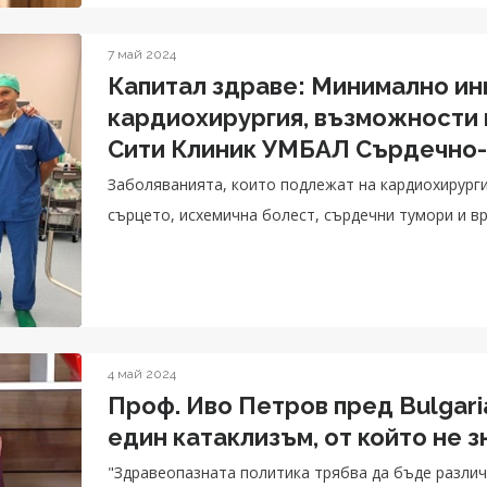
7 май 2024
Капитал здраве: Минимално ин
кардиохирургия, възможности 
Сити Клиник УМБАЛ Сърдечно
Заболяванията, които подлежат на кардиохирурги
сърцето, исхемична болест, сърдечни тумори и в
4 май 2024
Проф. Иво Петров пред Bulgari
един катаклизъм, от който не 
"Здравеопазната политика трябва да бъде различн