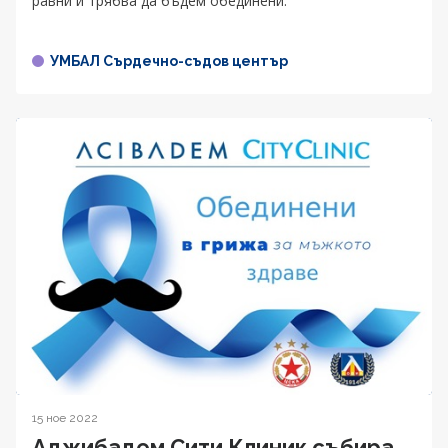
равни и трябва да бъдем обединени.
УМБАЛ Сърдечно-съдов център
15 ное 2022
Аджибадем Сити Клиник събира