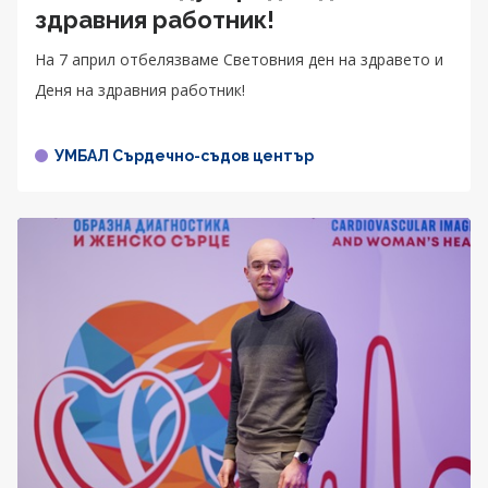
здравния работник!
На 7 април отбелязваме Световния ден на здравето и
Деня на здравния работник!
УМБАЛ Сърдечно-съдов център