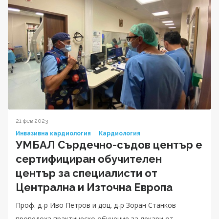
21 фев 2023
Инвазивна кардиология
Кардиология
УМБАЛ Сърдечно-съдов център е
сертифициран обучителен
център за специалисти от
Централна и Източна Европа
Проф. д-р Иво Петров и доц. д-р Зоран Станков
проведоха практическо обучение за лекари от