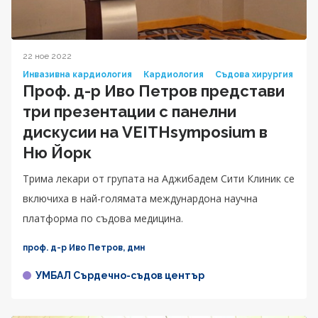
22 ное 2022
Инвазивна кардиология
Кардиология
Съдова хирургия
Проф. д-р Иво Петров представи
три презентации с панелни
дискусии на VEITHsymposium в
Ню Йорк
Трима лекари от групата на Аджибадем Сити Клиник се
включиха в най-голямата междунардона научна
платформа по съдова медицина.
проф. д-р Иво Петров, дмн
УМБАЛ Сърдечно-съдов център