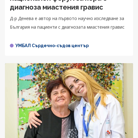
диагноза миастения гравис
Д-р Денева е автор на първото научно изследване за
България на пациенти с диагнозата миастения гравис
УМБАЛ Сърдечно-съдов център