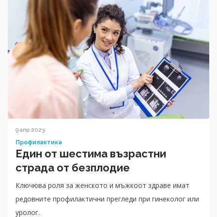
9 апр 2023
Профилактика
Eдин от шестима възрастни
страда от безплодие
Ключюва роля за женското и мъжкоот здраве имат
редовните профилактични прегледи при гинеколог или
уролог.