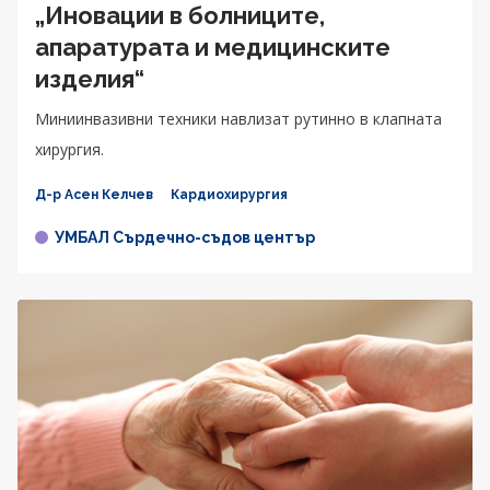
„Иновации в болниците,
апаратурата и медицинските
изделия“
Миниинвазивни техники навлизат рутинно в клапната
хирургия.
Д-р Асен Келчев
Кардиохирургия
УМБАЛ Сърдечно-съдов център