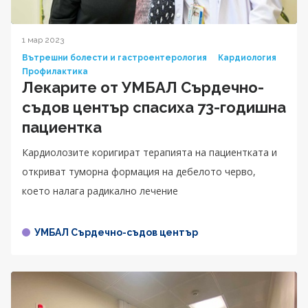
1 мар 2023
Вътрешни болести и гастроентерология
Кардиология
Профилактика
Лекарите от УМБАЛ Сърдечно-
съдов център спасиха 73-годишна
пациентка
Кардиолозите коригират терапията на пациентката и
откриват туморна формация на дебелото черво,
което налага радикално лечение
УМБАЛ Сърдечно-съдов център