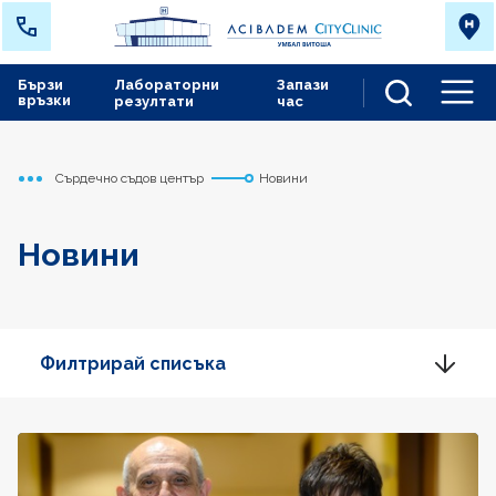
Бързи
Лабораторни
Запази
връзки
резултати
час
Men
Сърдечно съдов център
Новини
Начало
Новини
Филтрирай списъка