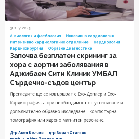
31 яну 2023
Ангиология и флебология
Инвазивна кардиология
Интензивно кардиологично отделение
Кардиология
Кардиохирургия
Образна диагностика
Започва безплатен скрининг за
хора с аортни заболявания в
Аджибаем Сити Клиник УМБАЛ
Сърдечно-съдов център
Прегледите ще се извършват с Ехо-Доплер и Ехо-
Кардиография, а при необходимост от уточняване и
допълнително образно изследване - компютърна
томография или ядрено магнитен резонанс.
Д-р Асен Келчев
д-р Зоран Станков
проф. д-р Иво Петров, дмн