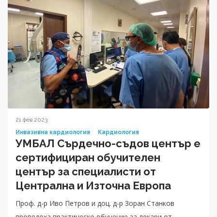
21 фев 2023
Инвазивна кардиология
Кардиология
УМБАЛ Сърдечно-съдов център е
сертифициран обучителен
център за специалисти от
Централна и Източна Европа
Проф. д-р Иво Петров и доц. д-р Зоран Станков
проведоха практическо обучение за лекари от