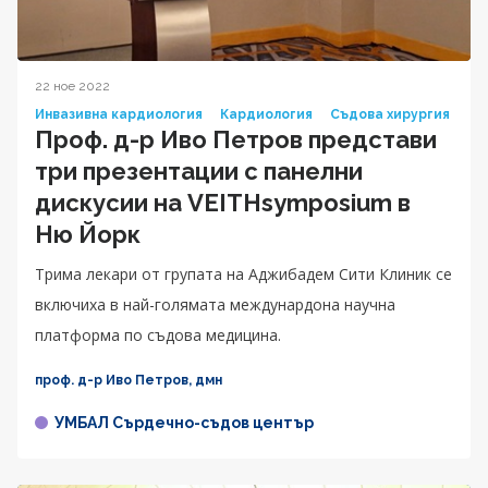
22 ное 2022
Инвазивна кардиология
Кардиология
Съдова хирургия
Проф. д-р Иво Петров представи
три презентации с панелни
дискусии на VEITHsymposium в
Ню Йорк
Трима лекари от групата на Аджибадем Сити Клиник се
включиха в най-голямата междунардона научна
платформа по съдова медицина.
проф. д-р Иво Петров, дмн
УМБАЛ Сърдечно-съдов център