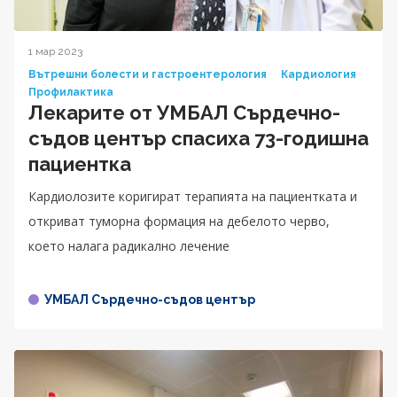
1 мар 2023
Вътрешни болести и гастроентерология
Кардиология
Профилактика
Лекарите от УМБАЛ Сърдечно-
съдов център спасиха 73-годишна
пациентка
Кардиолозите коригират терапията на пациентката и
откриват туморна формация на дебелото черво,
което налага радикално лечение
УМБАЛ Сърдечно-съдов център