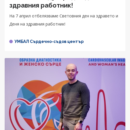
здравния работник!
На 7 април отбелязваме Световния ден на здравето и
Деня на здравния работник!
УМБАЛ Сърдечно-съдов център