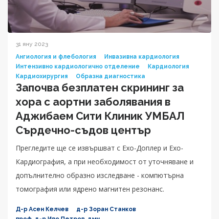
31 яну 2023
Ангиология и флебология
Инвазивна кардиология
Интензивно кардиологично отделение
Кардиология
Кардиохирургия
Образна диагностика
Започва безплатен скрининг за
хора с аортни заболявания в
Аджибаем Сити Клиник УМБАЛ
Сърдечно-съдов център
Прегледите ще се извършват с Ехо-Доплер и Ехо-
Кардиография, а при необходимост от уточняване и
допълнително образно изследване - компютърна
томография или ядрено магнитен резонанс.
Д-р Асен Келчев
д-р Зоран Станков
проф. д-р Иво Петров, дмн