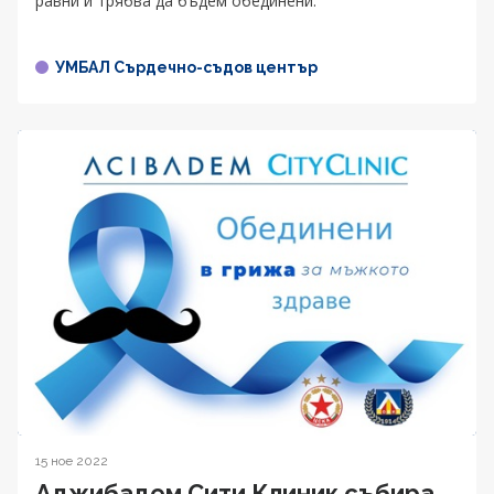
равни и трябва да бъдем обединени.
УМБАЛ Сърдечно-съдов център
15 ное 2022
Аджибадем Сити Клиник събира