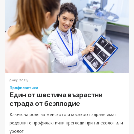
9 апр 2023
Профилактика
Eдин от шестима възрастни
страда от безплодие
Ключюва роля за женското и мъжкоот здраве имат
редовните профилактични прегледи при гинеколог или
уролог.