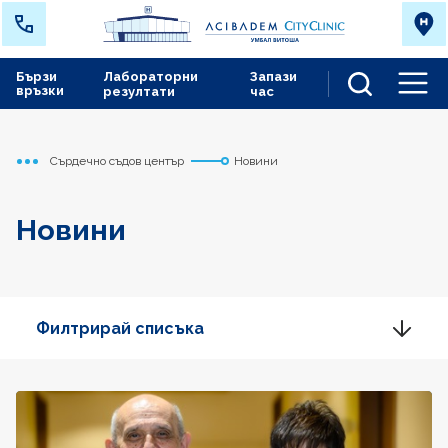
Бързи
Лабораторни
Запази
връзки
резултати
час
Men
Сърдечно съдов център
Новини
Начало
Новини
Филтрирай списъка