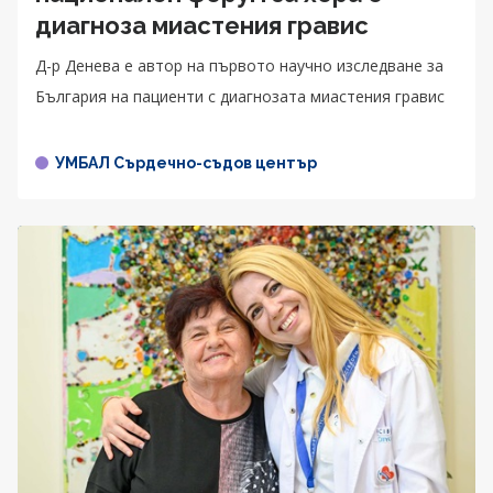
диагноза миастения гравис
Д-р Денева е автор на първото научно изследване за
България на пациенти с диагнозата миастения гравис
УМБАЛ Сърдечно-съдов център