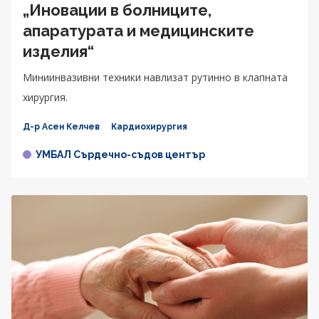
„Иновации в болниците,
апаратурата и медицинските
изделия“
Миниинвазивни техники навлизат рутинно в клапната
хирургия.
Д-р Асен Келчев
Кардиохирургия
УМБАЛ Сърдечно-съдов център