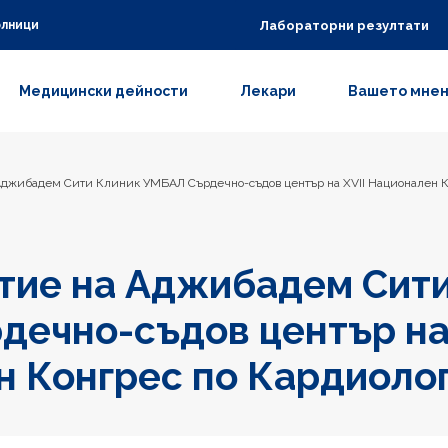
Лабораторни резултати
олници
Медицински дейности
Лекари
Вашето мне
Аджибадем Сити Клиник УМБАЛ Сърдeчно-съдов център на XVII Национален К
тие на Аджибадем Сит
eчно-съдов център на 
 Конгрес по Кардиолог