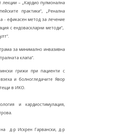
т лекции – „Кардио пулмонална
ейските практики“, „Ренална
а - ефикасен метод за лечение
кация с ендоваскларни методи“,
улт“.
ограма за минимално инвазивна
тралната клапа“.
рински грижи при пациенти с
 взеха и болногледачите Явор
тещи в ИКО.
логия и кардиостимулация,
трова.
на д-р Искрен Гарвански, д-р