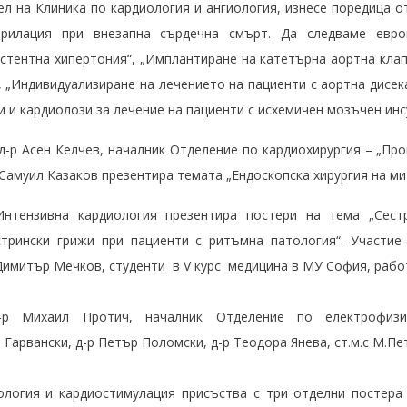
л на Клиника по кардиология и ангиология, изнесе поредица о
рилация при внезапна сърдечна смърт. Да следваме европ
истентна хипертония“, „Имплантиране на катетърна аортна клап
, „Индивидуализиране на лечението на пациенти с аортна дисе
и кардиолози за лечение на пациенти с исхемичен мозъчен инс
 д-р Асен Келчев, началник Отделение по кардиохирургия – „Пр
р Самуил Казаков презентира темата „Ендоскопска хирургия на ми
Интензивна кардиология презентира постери на тема „Сест
трински грижи при пациенти с ритъмна патология“. Участие
имитър Мечков, студенти в V курс медицина в МУ София, рабо
-р Михаил Протич, началник Отделение по електрофизио
Гарвански, д-р Петър Поломски, д-р Теодора Янева, ст.м.с М.Пе
логия и кардиостимулация присъства с три отделни постера 