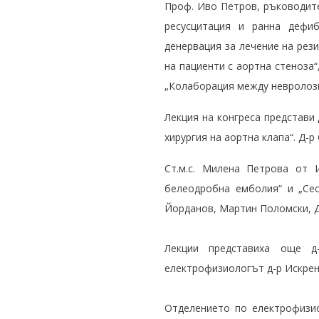
Проф. Иво Петров, ръководите
ресусцитация и ранна дефиб
денервация за лечение на рез
на пациенти с аортна стеноза“
„Колаборация между невролози 
Лекция на конгреса представи
хирургия на аортна клапа“. Д-
Ст.м.с. Милена Петрова от 
белеодробна емболия“ и „Сес
Йорданов, Мартин Поломски, Д
Лекции представиха още д
електрофизиологът д-р Искрен 
Отделението по електрофизио