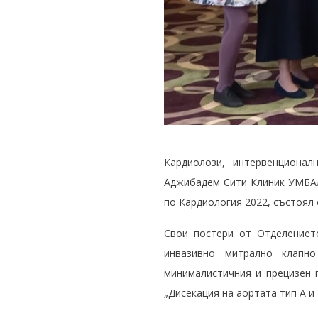
Кардиолози, интервенционал
Аджибадем Сити Клиник УМБАЛ 
по Кардиология 2022, състоял 
Свои постери от Отделениет
инвазивно митрално клапно
минималистичния и прецизен 
„Дисекация на аортата тип А и 