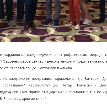
ни кардиолози, кардиохирурзи, електрофизиолози, медицинс
Сърдечно-съдов център изнесоха лекции и представиха посте
се от 29 септември до 2 октомври в Албена.
о по кардиология представиха кардиологът д-р Виктория Д
 протезиране“; кардиологът д-р Петър Поломски - „Бе
подход при TAVI спрямо стандартния“ и специализантът по ка
Б. Ендоваскуларно лечение“.