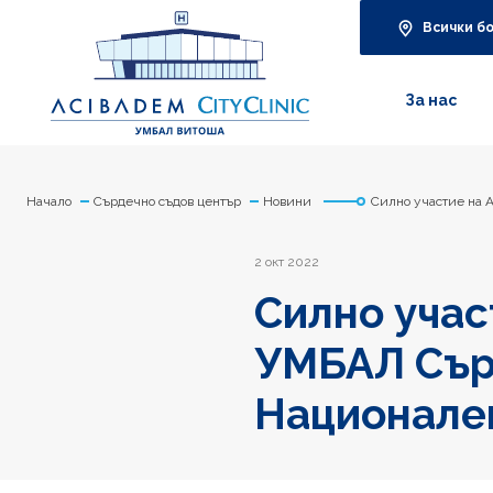
Всички б
За нас
Начало
Сърдечно съдов център
Новини
Силно участие на 
2 окт 2022
Силно учас
УМБАЛ Сърд
Национален