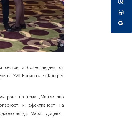
ки сестри и болногледачи от
ри на XVII Национален Конгрес
имитрова на тема „Минимално
зопасност и ефективност на
рдиология д-р Мария Доцева -