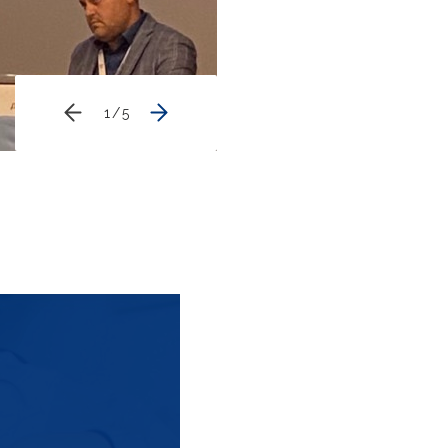
1
/
5