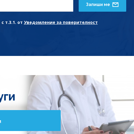
Запиши ме
с т.3.1. от
Уведомление за поверителност
уги
и