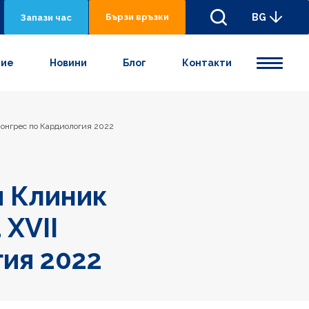
Бързи връзки
BG
Запази час
ние
Новини
Блог
Контакти
онгрес по Кардиология 2022
и Клиник
XVII
ия 2022