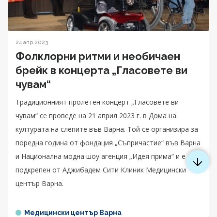
24 апр 2023
Фолклорни ритми и необичаен
брейк в концерта „Гласовете ви
чувам“
Традиционният пролетен концерт „Гласовете ви
чувам“ се проведе на 21 април 2023 г. в Дома на
културата на слепите във Варна. Той се организира за
поредна година от фондация „Съпричастие“ във Варна
и Национална модна шоу агенция „Идея прима“ и е
подкрепен от Аджибадем Сити Клиник Медицински
център Варна.
Медицински център Варна