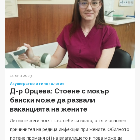
14 юни 2023
Акушерство и гинекология
Д-р Орцева: Стоене с мокър
бански може да развали
ваканцията на жените
Летните жеги носят със себе си влага, а тя е основен
причинител на редица инфекции при жените. Обилното
потене променя pH на влагалището и това може да