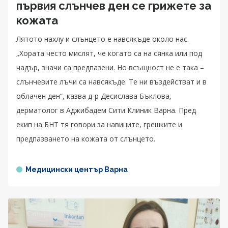
първия слънчев ден се грижете за
кожата
Лятото нахлу и слънцето е навсякъде около нас.
„Хората често мислят, че когато са на сянка или под
чадър, значи са предпазени. Но всъщност не е така –
слънчевите лъчи са навсякъде. Те ни въздействат и в
облачен ден“, казва д-р Десислава Бъклова,
дерматолог в Аджибадем Сити Клиник Варна. Пред
екип на БНТ тя говори за навиците, грешките и
предпазването на кожата от слънцето.
Медицински център Варна