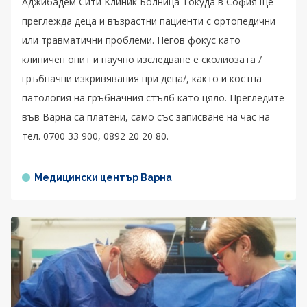
Аджибадем Сити Клиник Болница Токуда в София ще
преглежда деца и възрастни пациенти с ортопедични
или травматични проблеми. Негов фокус като
клиничен опит и научно изследване е сколиозата /
гръбначни изкривявания при деца/, както и костна
патология на гръбначния стълб като цяло. Прегледите
във Варна са платени, само със записване на час на
тел. 0700 33 900, 0892 20 20 80.
Медицински център Варна