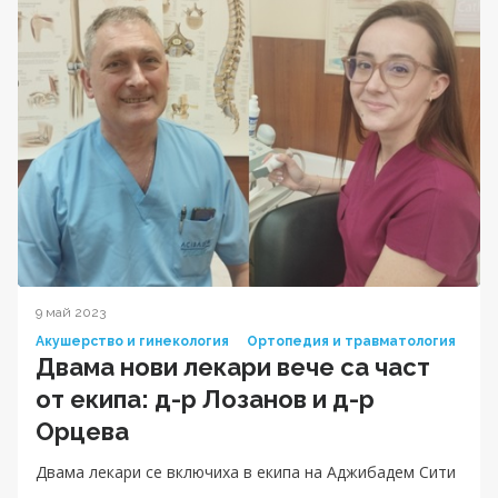
9 май 2023
Акушерство и гинекология
Ортопедия и травматология
Двама нови лекари вече са част
от екипа: д-р Лозанов и д-р
Орцева
Двама лекари се включиха в екипа на Аджибадем Сити