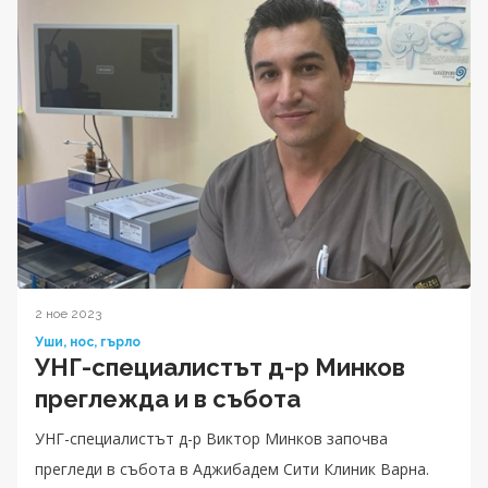
2 ное 2023
Уши, нос, гърло
УНГ-специалистът д-р Минков
преглежда и в събота
УНГ-специалистът д-р Виктор Минков започва
прегледи в събота в Аджибадем Сити Клиник Варна.