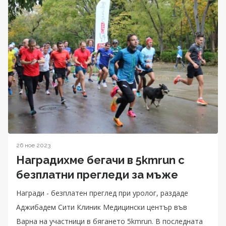
26 ное 2023
Наградихме бегачи в 5kmrun с
безплатни прегледи за мъже
Награди - безплатен преглед при уролог, раздаде
Аджибадем Сити Клиник Медицински център във
Варна на участници в бягането 5kmrun. В последната