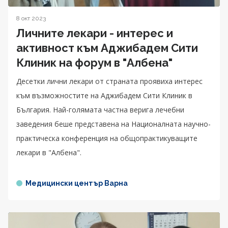
8 окт 2023
Личните лекари - интерес и
активност към Аджибадем Сити
Клиник на форум в "Албена"
Десетки лични лекари от страната проявиха интерес
към възможностите на Аджибадем Сити Клиник в
България. Най-голямата частна верига лечебни
заведения беше представена на Националната научно-
практическа конференция на общопрактикуващите
лекари в "Албена".
Медицински център Варна