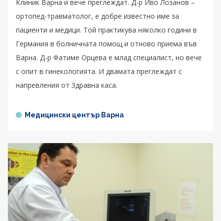
Клиник Варна и вече преглеждат. Д-р Иво Лозанов –
ортопед-травматолог, е добре известно име за
пациенти и медици. Той практикува няколко години в
Германия в болничната помощ и отново приема във
Варна. Д-р Фатиме Орцева е млад специалист, но вече
с опит в гинекологията. И двамата преглеждат с
напревления от Здравна каса.
Медицински център Варна