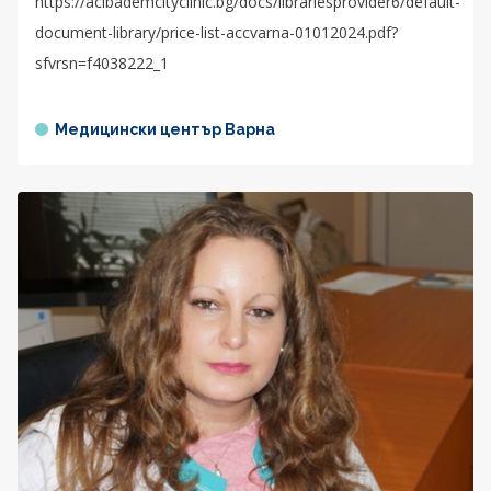
https://acibademcityclinic.bg/docs/librariesprovider6/default-
document-library/price-list-accvarna-01012024.pdf?
sfvrsn=f4038222_1
Медицински център Варна