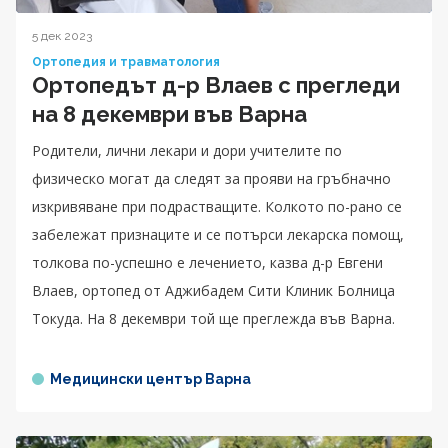
5 дек 2023
Ортопедия и травматология
Ортопедът д-р Влаев с прегледи
на 8 декември във Варна
Родители, лични лекари и дори учителите по
физическо могат да следят за прояви на гръбначно
изкривяване при подрастващите. Колкото по-рано се
забележат признаците и се потърси лекарска помощ,
толкова по-успешно е лечението, казва д-р Евгени
Влаев, ортопед от Аджибадем Сити Клиник Болница
Токуда. На 8 декември той ще преглежда във Варна.
Медицински център Варна