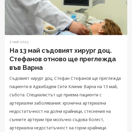
2 май 2023
На 13 май съдовият хирург доц.
Стефанов отново ще преглежда
във Варна
Съдовият хирург доц. Стефан Стефанов ще преглежда
пациенти в Аджибадем Сити Клиник Варна на 13 май,
събота. Специалистът ще приема пациенти с
артериални заболявания: хронична артериална
недостатъчност на долни крайници, стеснения на
сънните артерии при мозъчно-съдова болест,
артериална недостатъчност на горни крайници.