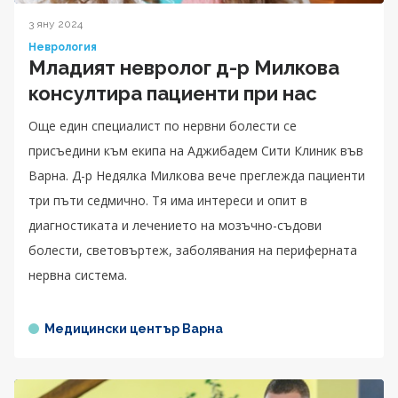
3 яну 2024
Неврология
Младият невролог д-р Милкова
консултира пациенти при нас
Още един специалист по нервни болести се
присъедини към екипа на Аджибадем Сити Клиник във
Варна. Д-р Недялка Милкова вече преглежда пациенти
три пъти седмично. Тя има интереси и опит в
диагностиката и лечението на мозъчно-съдови
болести, световъртеж, заболявания на периферната
нервна система.
Медицински център Варна