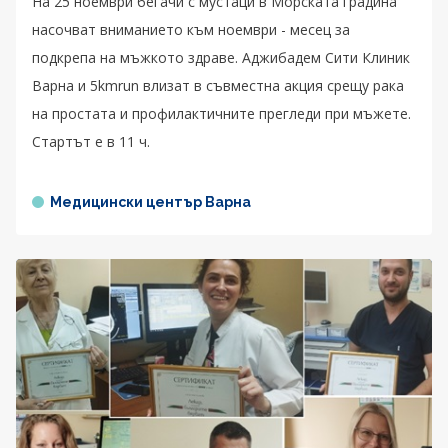
На 25 ноември бегачи с мустаци в Морската градина
насочват вниманието към ноември - месец за
подкрепа на мъжкото здраве. Аджибадем Сити Клиник
Варна и 5kmrun влизат в съвместна акция срещу рака
на простата и профилактичните прегледи при мъжете.
Стартът е в 11 ч.
Медицински център Варна