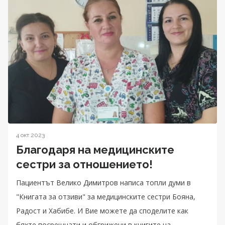
4 окт 2023
Благодаря на медицинските
сестри за отношението!
Пациентът Велико Димитров написа топли думи в
"Книгата за отзиви" за медицинските сестри Бояна,
Радост и Хабибе. И Вие можете да споделите как
бяхте посрещнати и обгрижени в книгите на