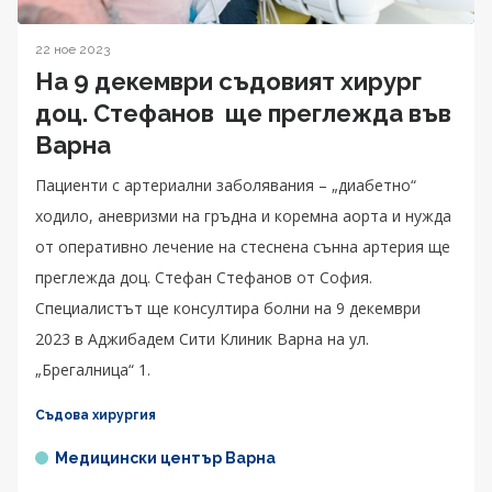
22 ное 2023
На 9 декември съдовият хирург
доц. Стефанов ще преглежда във
Варна
Пациенти с артериални заболявания – „диабетно“
ходило, аневризми на гръдна и коремна аорта и нужда
от оперативно лечение на стеснена сънна артерия ще
преглежда доц. Стефан Стефанов от София.
Специалистът ще консултира болни на 9 декември
2023 в Аджибадем Сити Клиник Варна на ул.
„Брегалница“ 1.
Съдова хирургия
Медицински център Варна