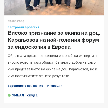
29 апр 2025
Гастроентерология
Високо признание за екипа на доц.
Карагьозов на най-големия форум
за ендоскопия в Европа
Обратната връзка от изявени европейски експерти на
високо ново, в тази област, бе много добра не само
към представянето на екипа на доц. Карагьозов, но и
към постигнатите от него резултати.
Европейско признание
Иновации
УМБАЛ Токуда