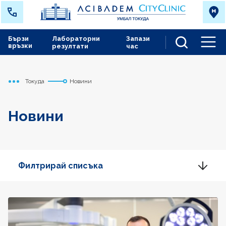
Бързи
Лабораторни
Запази
връзки
резултати
час
Men
Токуда
Новини
Начало
Новини
Филтрирай списъка