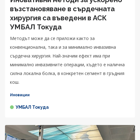
възстановяване в сърдечната
хирургия са въведени в АСК
УМБАЛ Токуда
Методът може да се приложи както за
конвенционална, така и за минимално инвазивна
сърдечна хирургия. Най-значим ефект има при
минимално инвазивните операции, където е налична
силна локална болка, в конкретен сегмент в гръдния
кош.
Иновации
УМБАЛ Токуда