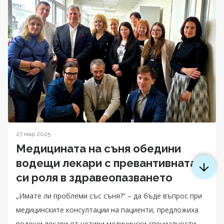
27 мар 2025
Медицината на съня обедини
водещи лекари с превантивната
си роля в здравеопазването
„Имате ли проблеми със съня?“ – да бъде въпрос при
медицинските консултации на пациенти, предложиха
водещи лекари от четири медицински специалности,