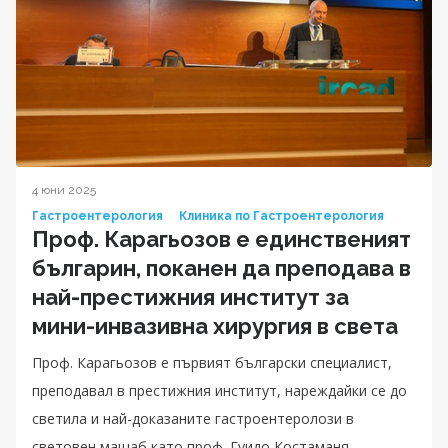
4 юни 2025
Гастроентерология
Клиника по Гастроентерология
Проф. Карагьозов е единственият
българин, поканен да преподава в
най-престижния институт за
мини-инвазивна хирургия в света
Проф. Карагьозов е първият български специалист,
преподавал в престижния институт, нареждайки се до
светила и най-доказаните гастроентеролози в
световен мащаб като проф. Гуидо Костаманя