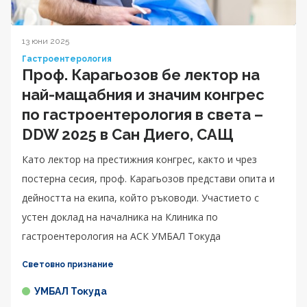
13 юни 2025
Гастроентерология
Проф. Карагьозов бе лектор на
най-мащабния и значим конгрес
по гастроентерология в света –
DDW 2025 в Сан Диего, САЩ
Като лектор на престижния конгрес, както и чрез
постерна сесия, проф. Карагьозов представи опита и
дейността на екипа, който ръководи. Участието с
устен доклад на началника на Клиника по
гастроентерология на АСК УМБАЛ Токуда
Световно признание
УМБАЛ Токуда