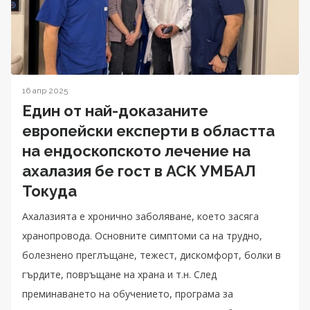
16 апр 2025
Един от най-доказаните
европейски експерти в областта
на ендоскопското лечение на
ахалазия бе гост в АСК УМБАЛ
Токуда
Ахалазията е хронично заболяване, което засяга
хранопровода. Основните симптоми са на трудно,
болезнено преглъщане, тежест, дискомфорт, болки в
гърдите, повръщане на храна и т.н. След
преминаването на обучението, програма за