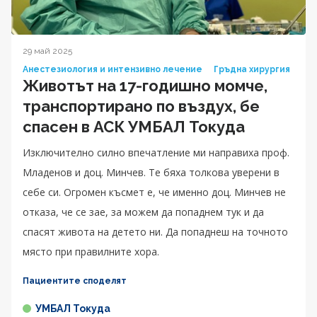
29 май 2025
Анестезиология и интензивно лечение
Гръдна хирургия
Животът на 17-годишно момче,
транспортирано по въздух, бе
спасен в АСК УМБАЛ Токуда
Изключително силно впечатление ми направиха проф.
Младенов и доц. Минчев. Те бяха толкова уверени в
себе си. Огромен късмет е, че именно доц. Минчев не
отказа, че се зае, за можем да попаднем тук и да
спасят живота на детето ни. Да попаднеш на точното
място при правилните хора.
Пациентите споделят
УМБАЛ Токуда