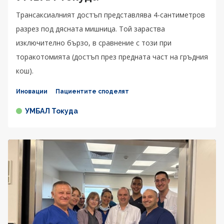
Трансаксиалният достъп представлява 4-сантиметров
разрез под дясната мишница. Той зараства
изключително бързо, в сравнение с този при
торакотомията (достъп през предната част на гръдния
кош).
Иновации
Пациентите споделят
УМБАЛ Токуда