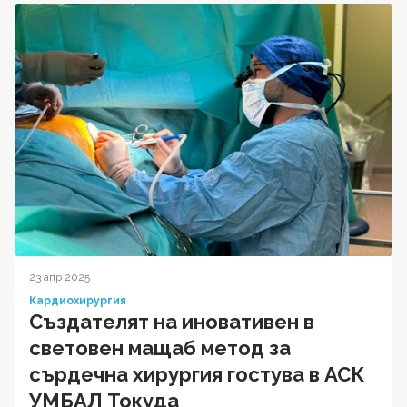
23 апр 2025
Кардиохирургия
Създателят на иновативен в
световен мащаб метод за
сърдечна хирургия гостува в АСК
УМБАЛ Токуда