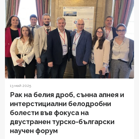
13 май 2025
Рак на белия дроб, сънна апнея и
интерстициални белодробни
болести във фокуса на
двустранен турско-български
научен форум