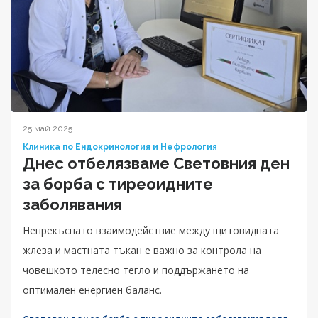
25 май 2025
Клиника по Ендокринология и Нефрология
Днес отбелязваме Световния ден
за борба с тиреоидните
заболявания
Непрекъснато взаимодействие между щитовидната
жлеза и мастната тъкан е важно за контрола на
човешкото телесно тегло и поддържането на
оптимален енергиен баланс.