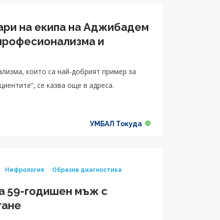
ари на екипа на Аджибадем
 професионализма и
лизма, които са най-добрият пример за
иентите“, се казва още в адреса.
УМБАЛ Токуда
Нефрология
Образна диагностика
а 59-годишен мъж с
гане