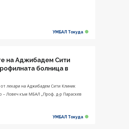
.
УМБАЛ Токуда
те на Аджибадем Сити
профилната болница в
п от лекари на Аджибадем Сити Клиник
 – Ловеч към МБАЛ „Проф. д-р Параскев
УМБАЛ Токуда