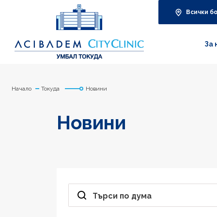
Всички б
За 
Начало
Токуда
Новини
Новини
Търси по дума