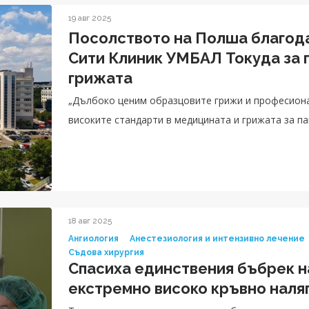
19 авг 2025
Посолството на Полша благод
Сити Клиник УМБАЛ Токуда за
грижата
„Дълбоко ценим образцовите грижи и професиона
високите стандарти в медицината и грижата за пац
18 авг 2025
Ангиология
Анестезиология и интензивно лечение
Съдова хирургия
Спасиха единствения бъбрек н
екстремно високо кръвно наля