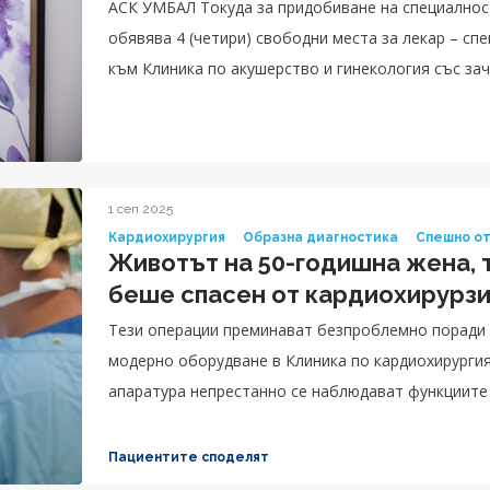
АСК УМБАЛ Токуда за придобиване на специалнос
обявява 4 (четири) свободни места за лекар – специализант по Акушерство и гинекология
към Клиника по акушерство и гинекология със за
1 сеп 2025
Кардиохирургия
Образна диагностика
Спешно о
Животът на 50-годишна жена, 
беше спасен от кардиохирурз
Тези операции преминават безпроблемно поради 
модерно оборудване в Клиника по кардиохирургия
апаратура непрестанно се наблюдават функциите 
сърцето и другите органи в тялото на пациенткат
Пациентите споделят