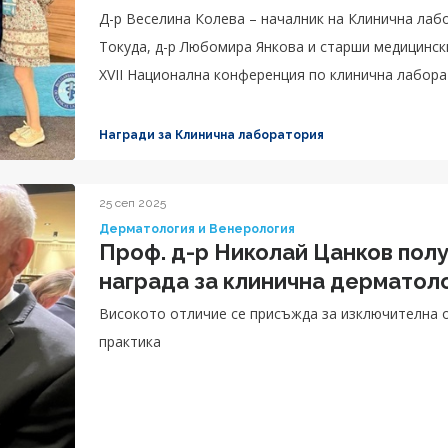
Д-р Веселина Колева – началник на Клинична ла
Токуда, д-р Любомира Янкова и старши медицинск
XVII Национална конференция по клинична лабор
клинична лаборатория.
Награди за Клинична лаборатория
25 сеп 2025
Дерматология и Венерология
Проф. д-р Николай Цанков пол
награда за клинична дерматол
Високото отличие се присъжда за изключителна 
практика