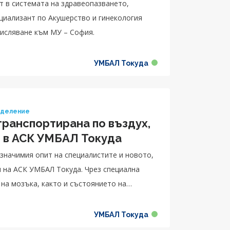
т в системата на здравеопазването,
числяване към МУ – София.
УМБАЛ Токуда
тделение
транспортирана по въздух,
и в АСК УМБАЛ Токуда
значимия опит на специалистите и новото,
 на АСК УМБАЛ Токуда. Чрез специална
на мозъка, както и състоянието на
а.
УМБАЛ Токуда