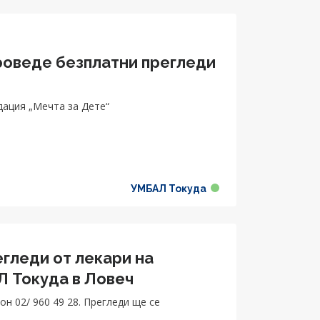
оведе безплатни прегледи
дация „Мечта за Дете“
УМБАЛ Токуда
гледи от лекари на
 Токуда в Ловеч
н 02/ 960 49 28. Прегледи ще се