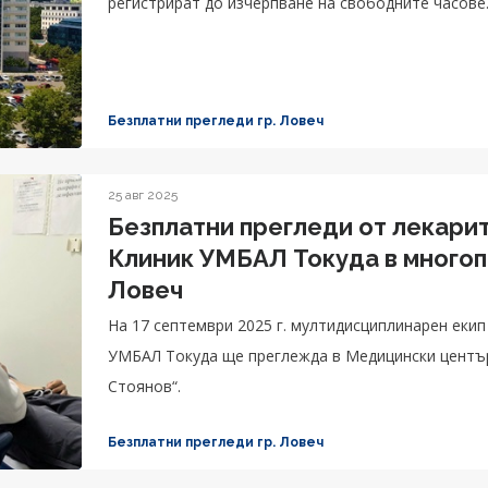
регистрират до изчерпване на свободните часове
Безплатни прегледи гр. Ловеч
25 авг 2025
Безплатни прегледи от лекари
Клиник УМБАЛ Токуда в много
Ловеч
На 17 септември 2025 г. мултидисциплинарен еки
УМБАЛ Токуда ще преглежда в Медицински център
Стоянов“.
Безплатни прегледи гр. Ловеч