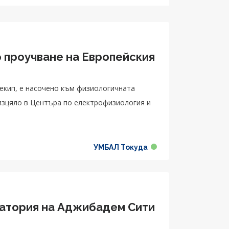
о проучване на Европейския
екип, е насочено към физиологичната
изцяло в Центъра по електрофизиология и
УМБАЛ Токуда
бадем Сити