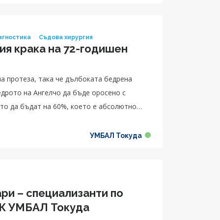
агностика
Съдова хирургия
ия крака на 72-годишен
а протеза, така че дълбоката бедрена
едрото на Ангелчо да бъде оросено с
то да бъдат на 60%, което е абсолютно
УМБАЛ Токуда
ри – специализанти по
СК УМБАЛ Токуда