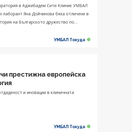
боратория в Аджибадем Сити Клиник УМБАЛ
и лаборант Яна Дойчинова бяха отличени в
атория на Българското дружество по
УМБАЛ Токуда
учи престижна европейска
огия
отдаденост и иновации в клиничната
УМБАЛ Токуда