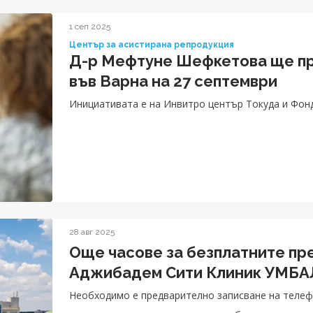
1 сеп 2025
Център за асистирана репродукция
Д-р Мефтуне Шефкетова ще пр
във Варна на 27 септември
Инициативата е на Инвитро център Токуда и Фон
28 авг 2025
Още часове за безплатните пре
Аджибадем Сити Клиник УМБАЛ
Необходимо е предварително записване на телефо