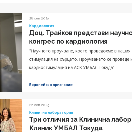
28 сеп 2025
Кардиология
Доц. Трайков представи научн
конгрес по кардиология
"Научното проучване, което проведохме в нашия 
стимулация на сърцето. Проучването се проведе 
кардиостимулация на АСК УМБАЛ Токуда"
Европейско признание
26 сеп 2025
Клинична лаборатория
Три отличия за Клинична лаборатория на Аджи
Клиник УМБАЛ Токуда