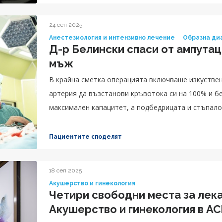
24 сеп 2025
Анестезиология и интензивно лечение
Образна ди
Д-р Белински спаси от ампутац
мъж
В крайна сметка операцията включваше изкуствен
артерия да възстанови кръвотока си на 100% и б
максимален капацитет, а подбедрицата и стъпало
достатъчно за пациента.
Пациентите споделят
18 сеп 2025
Акушерство и гинекология
Четири свободни места за лека
Акушерство и гинекология в А