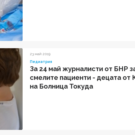
23 май 2019
Педиатрия
За 24 май журналисти от БНР з
смелите пациенти - децата от
на Болница Токуда