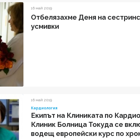
16 май 2019
Отбелязахме Деня на сестринст
усмивки
16 май 2019
Кардиология
Екипът на Клиниката по Карди
Клиник Болница Токуда се вклю
водещ европейски курс по хро