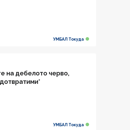
УМБАЛ Токуда
е на дебелото черво,
едотвратими*
УМБАЛ Токуда