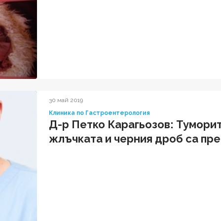
30 май 2019
Клиника по Гастроентерология
Д-р Петко Карагьозов: Туморит
жлъчката и черния дроб са пр