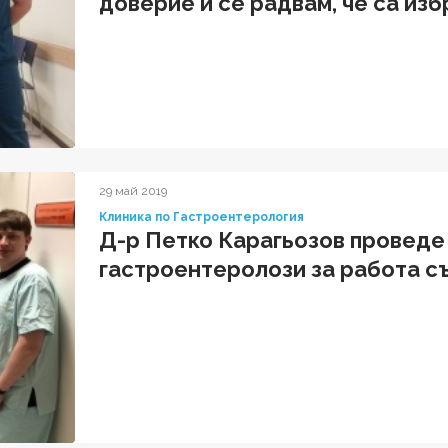
доверие и се радвам, че са изб
България"
29 май 2019
Клиника по Гастроентерология
Д-р Петко Карагьозов проведе
гастроентеролози за работа с