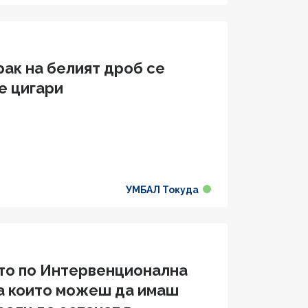
рак на белият дроб се
е цигари
УМБАЛ Токуда
то по Интервенционална
на които можеш да имаш