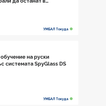
рали да останат в
УМБАЛ Токуда
 обучение на руски
ъс системата SpyGlass DS
УМБАЛ Токуда