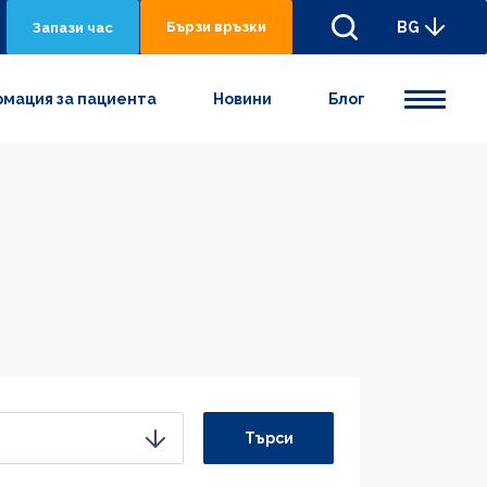
Бързи връзки
BG
Запази час
мация за пациента
Новини
Блог
Търси