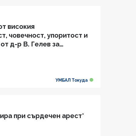
от високия
т, човечност, упоритост и
т д-р В. Гелев за
 ми проблем"
УМБАЛ Токуда
гира при сърдечен арест*