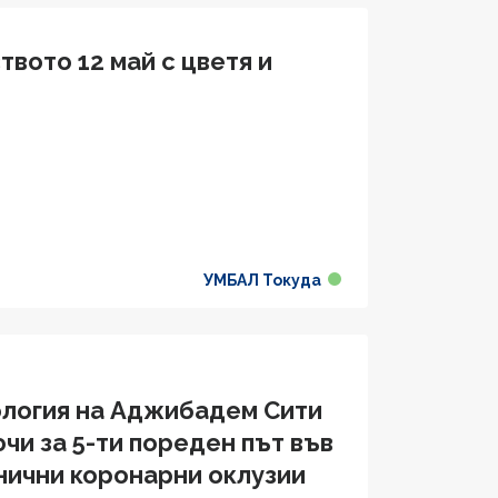
вото 12 май с цветя и
УМБАЛ Токуда
ология на Аджибадем Сити
чи за 5-ти пореден път във
нични коронарни оклузии