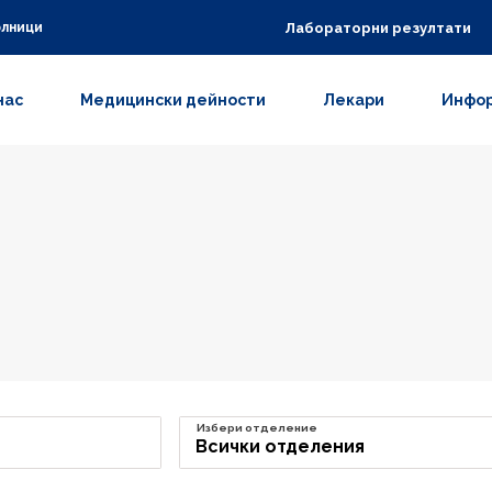
Лабораторни резултати
олници
нас
Медицински дейности
Лекари
Инфор
Избери отделение
Всички отделения