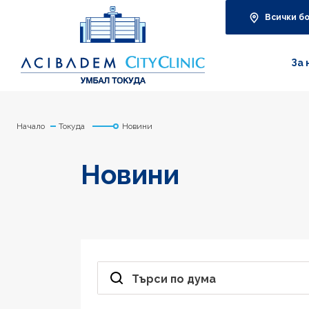
Всички б
За 
Начало
Токуда
Новини
Новини
Търси по дума