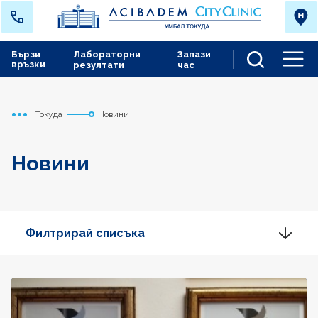
Бързи
Лабораторни
Запази
връзки
резултати
час
Men
Токуда
Новини
Начало
Новини
Филтрирай списъка