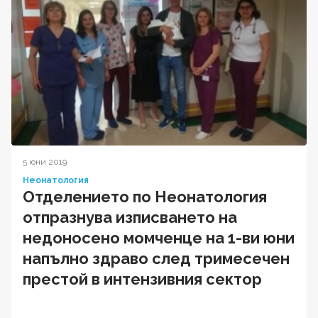
5 юни 2019
Неонатология
Отделението по Неонатология
отпразнува изписването на
недоносено момченце на 1-ви юни
напълно здраво след тримесечен
престой в интензивния сектор