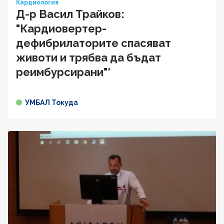
Кардиология
Д-р Васил Трайков:
"Кардиовертер-
дефибрилаторите спасяват
животи и трябва да бъдат
реимбурсирани"*
УМБАЛ Токуда