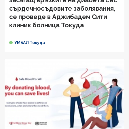
засягащ връзките на диабета със
сърдечносъдовите заболявания,
се проведе в Аджибадем Сити
клиник болница Токуда
УМБАЛ Токуда