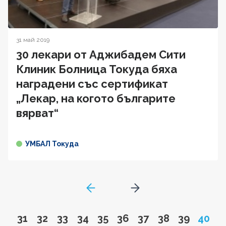
31 май 2019
30 лекари от Аджибадем Сити
Клиник Болница Токуда бяха
наградени със сертификат
„Лекар, на когото българите
вярват“
УМБАЛ Токуда
GoToPreviousPage
Go to next page
Go to page
Go to page
Go to page
Go to page
Go to page
Go to page
Go to page
Go to page
Go to pa
Page
31
32
33
34
35
36
37
38
39
40