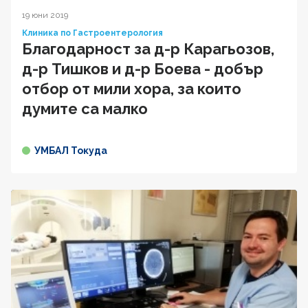
19 юни 2019
Клиника по Гастроентерология
Благодарност за д-р Карагьозов,
д-р Тишков и д-р Боева - добър
отбор от мили хора, за които
думите са малко
УМБАЛ Токуда