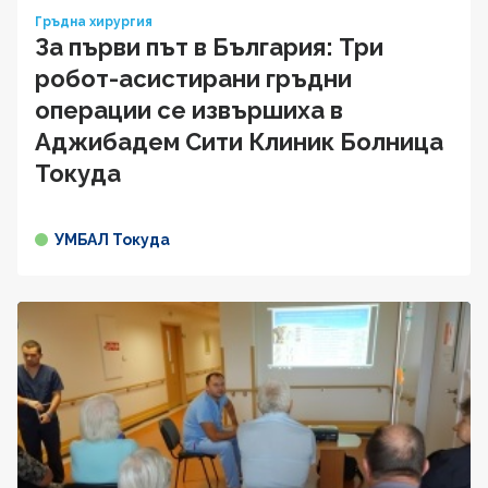
Гръдна хирургия
За първи път в България: Три
робот-асистирани гръдни
операции се извършиха в
Аджибадем Сити Клиник Болница
Токуда
УМБАЛ Токуда