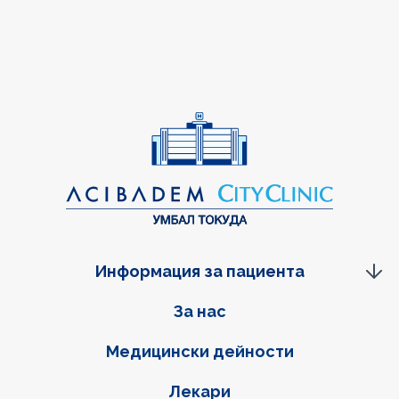
Информация за пациента
Фуутер навигация
За нас
Медицински дейности
Лекари