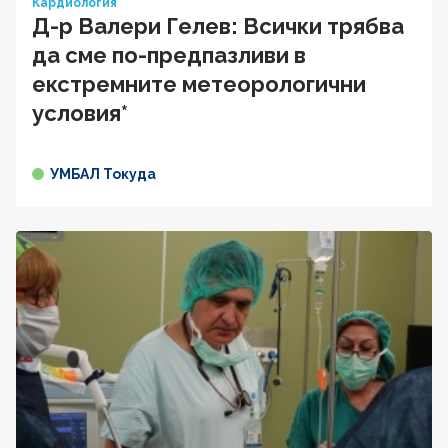
Кардиология
Д-р Валери Гелев: Всички трябва
да сме по-предпазливи в
екстремните метеорологични
условия*
УМБАЛ Токуда