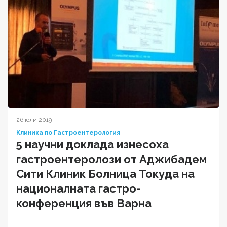
26 юли 2019
Клиника по Гастроентерология
5 научни доклада изнесоха
гастроентеролози от Аджибадем
Сити Клиник Болница Токуда на
националната гастро-
конференция във Варна