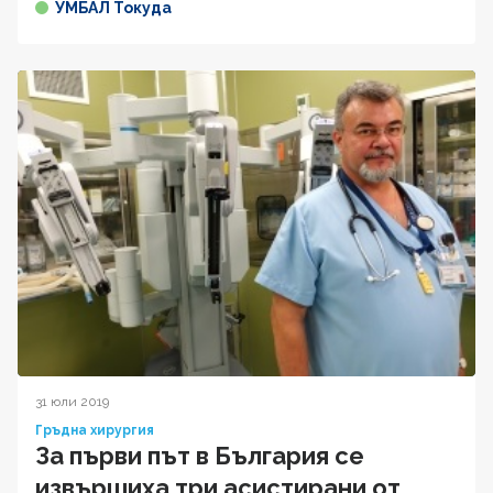
УМБАЛ Токуда
31 юли 2019
Гръдна хирургия
За първи път в България се
извършиха три асистирани от