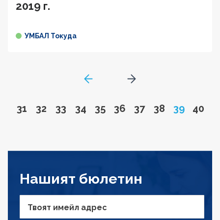
2019 г.
УМБАЛ Токуда
GoToPreviousPage
Go to next page
Go to page
Go to page
Go to page
Go to page
Go to page
Go to page
Go to page
Go to page
Page
Go to
31
32
33
34
35
36
37
38
39
40
Нашият бюлетин
Твоят имейл адрес