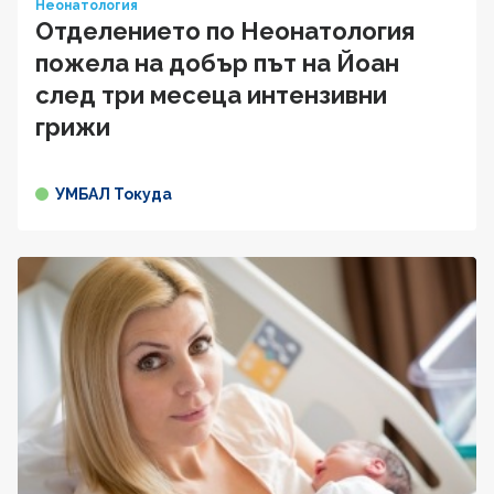
Неонатология
Отделението по Неонатология
пожела на добър път на Йоан
след три месеца интензивни
грижи
УМБАЛ Токуда