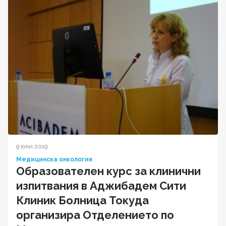
9 юли 2019
Медицинска онкология
Образователен курс за клинични
изпитвания в Аджибадем Сити
Клиник Болница Токуда
организира Отделението по