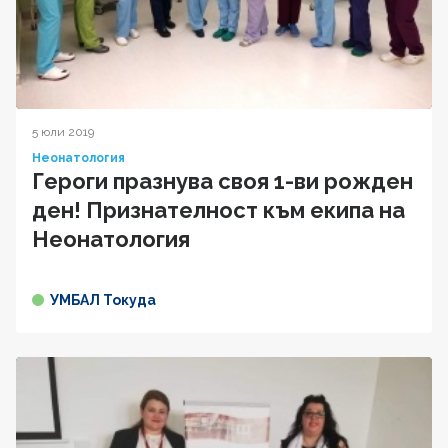
5 юли 2019
Неонатология
Героги празнува своя 1-ви рожден
ден! Признателност към екипа на
Неонатология
УМБАЛ Токуда