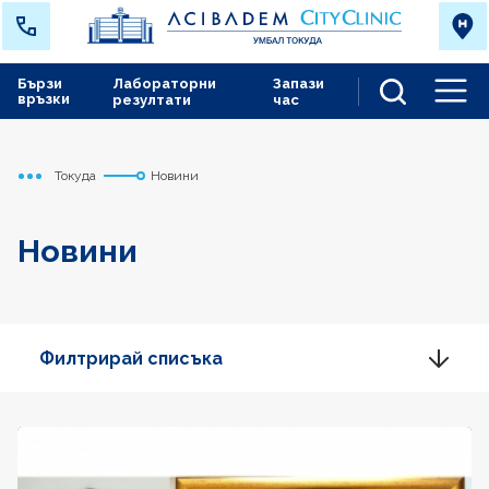
Бързи
Лабораторни
Запази
връзки
резултати
час
Men
Токуда
Новини
Начало
Новини
Филтрирай списъка