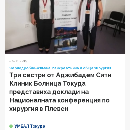
1 юли 2019
Чернодробно-жлъчна, панкреатична и обща хирургия
Три сестри от Аджибадем Сити
Клиник Болница Токуда
представиха доклади на
Националната конференция по
хирургия в Плевен
УМБАЛ Токуда