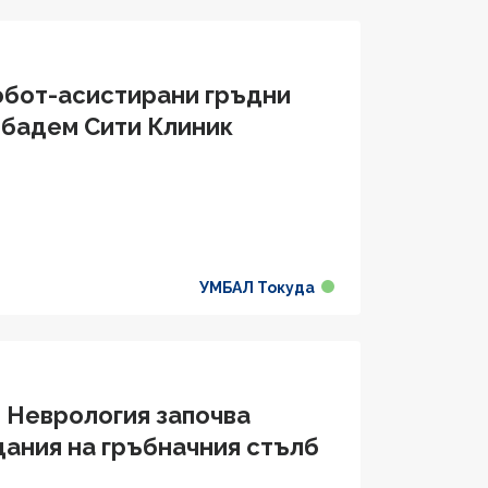
робот-асистирани гръдни
ибадем Сити Клиник
УМБАЛ Токуда
о Неврология започва
дания на гръбначния стълб