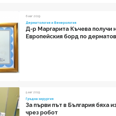
6 авг 2019
Дерматология и Венерология
Д-р Маргарита Къчева получи 
Европейския борд по дермато
5 авг 2019
Гръдна хирургия
За първи път в България бяха 
чрез робот