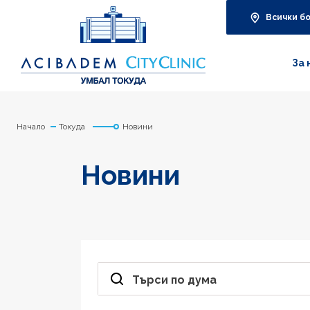
Всички б
За 
Начало
Токуда
Новини
Новини
Търси по дума