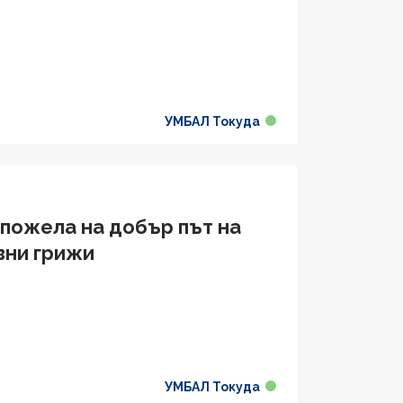
УМБАЛ Токуда
пожела на добър път на
вни грижи
УМБАЛ Токуда