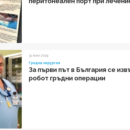
перитонеален порт при лечение
онкоболни
31 юли 2019
Гръдна хирургия
За първи път в България се из
робот гръдни операции