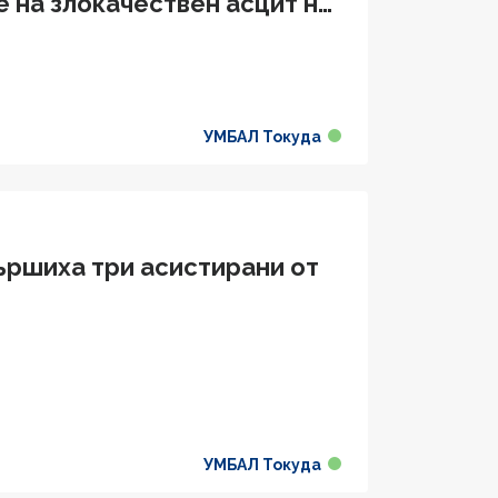
 на злокачествен асцит на
УМБАЛ Токуда
вършиха три асистирани от
УМБАЛ Токуда