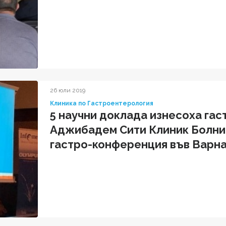
26 юли 2019
Клиника по Гастроентерология
5 научни доклада изнесоха га
Аджибадем Сити Клиник Болни
гастро-конференция във Варн