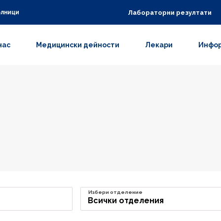
Лабораторни резултати
олници
нас
Медицински дейности
Лекари
Инфор
Избери отделение
Всички отделения