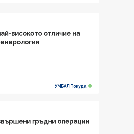
най-високото отличие на
венерология
УМБАЛ Токуда
извършени гръдни операции