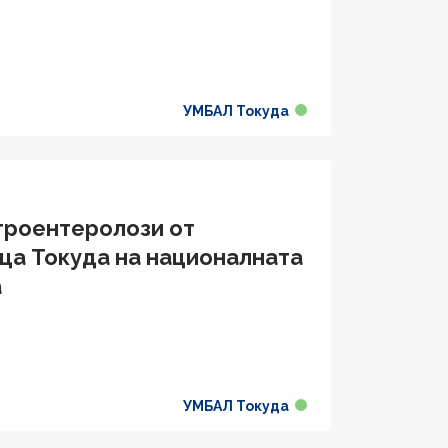
УМБАЛ Токуда
строентеролози от
ца Токуда на националната
а
УМБАЛ Токуда