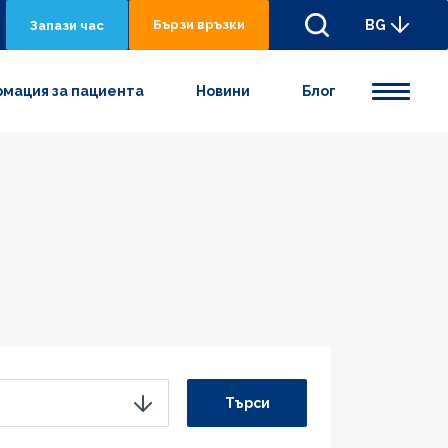
Бързи връзки
BG
Запази час
мация за пациента
Новини
Блог
Търси