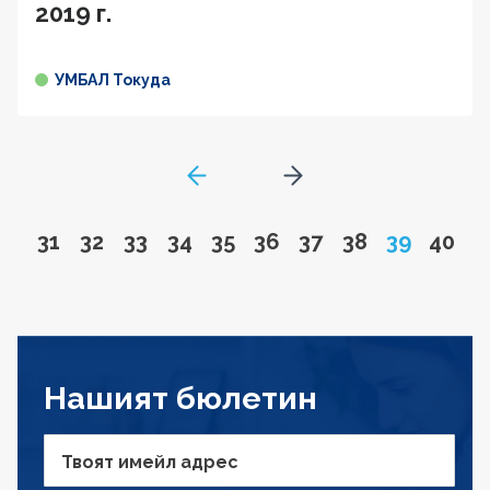
2019 г.
УМБАЛ Токуда
GoToPreviousPage
Go to next page
Go to page
Go to page
Go to page
Go to page
Go to page
Go to page
Go to page
Go to page
Page
Go to
31
32
33
34
35
36
37
38
39
40
Нашият бюлетин
Твоят имейл адрес