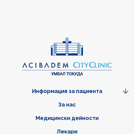
Информация за пациента
Фуутер навигация
За нас
Медицински дейности
Лекари