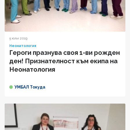
5 юли 2019
Неонатология
Героги празнува своя 1-ви рожден
ден! Признателност към екипа на
Неонатология
УМБАЛ Токуда