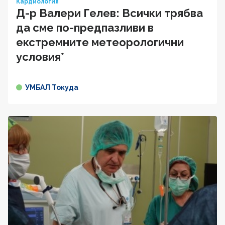
Кардиология
Д-р Валери Гелев: Всички трябва
да сме по-предпазливи в
екстремните метеорологични
условия*
УМБАЛ Токуда