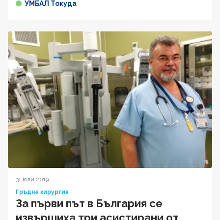
УМБАЛ Токуда
31 юли 2019
Гръдна хирургия
За първи път в България се
извършиха три асистирани от