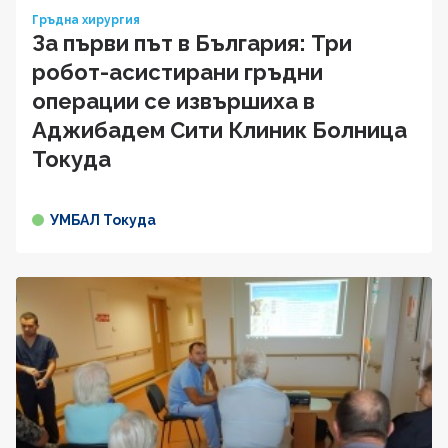
Гръдна хирургия
За първи път в България: Три
робот-асистирани гръдни
операции се извършиха в
Аджибадем Сити Клиник Болница
Токуда
УМБАЛ Токуда