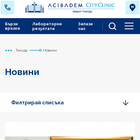
Бързи
Лабораторни
Запази
връзки
резултати
час
Men
Токуда
Новини
Начало
Новини
Филтрирай списъка