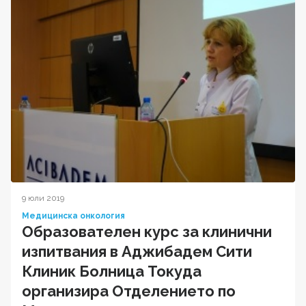
9 юли 2019
Медицинска онкология
Образователен курс за клинични
изпитвания в Аджибадем Сити
Клиник Болница Токуда
организира Отделението по