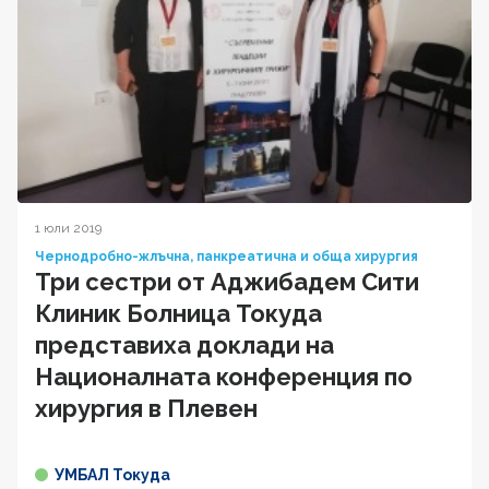
1 юли 2019
Чернодробно-жлъчна, панкреатична и обща хирургия
Три сестри от Аджибадем Сити
Клиник Болница Токуда
представиха доклади на
Националната конференция по
хирургия в Плевен
УМБАЛ Токуда