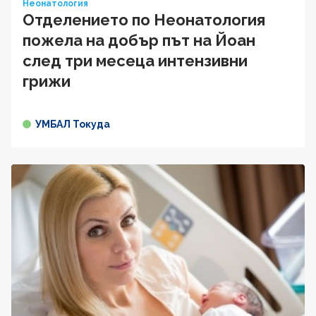
Неонатология
Отделението по Неонатология
пожела на добър път на Йоан
след три месеца интензивни
грижи
УМБАЛ Токуда