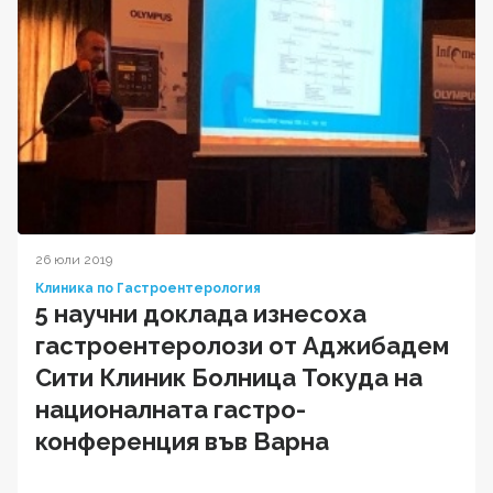
26 юли 2019
Клиника по Гастроентерология
5 научни доклада изнесоха
гастроентеролози от Аджибадем
Сити Клиник Болница Токуда на
националната гастро-
конференция във Варна