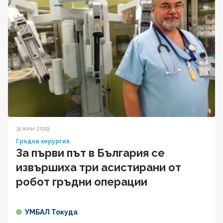
31 юли 2019
Гръдна хирургия
За първи път в България се
извършиха три асистирани от
робот гръдни операции
УМБАЛ Токуда