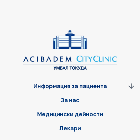
Информация за пациента
Фуутер навигация
За нас
Медицински дейности
Лекари