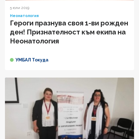
5 юли 2019
Неонатология
Героги празнува своя 1-ви рожден
ден! Признателност към екипа на
Неонатология
УМБАЛ Токуда