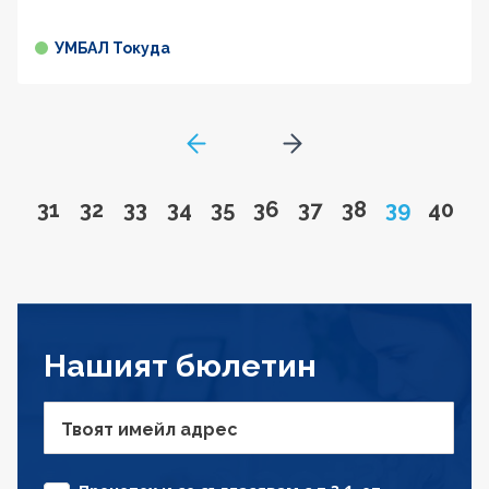
УМБАЛ Токуда
GoToPreviousPage
Go to next page
Go to page
Go to page
Go to page
Go to page
Go to page
Go to page
Go to page
Go to page
Page
Go to
31
32
33
34
35
36
37
38
39
40
Нашият бюлетин
Твоят имейл адрес