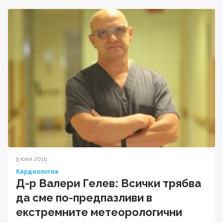
9 юли 2019
Кардиология
Д-р Валери Гелев: Всички трябва
да сме по-предпазливи в
екстремните метеорологични