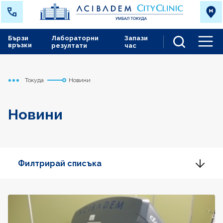
Бързи
Лабораторни
Запази
връзки
резултати
час
Men
Токуда
Новини
Начало
Новини
Филтрирай списъка