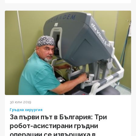
30 юли 2019
Гръдна хирургия
За първи път в България: Три
робот-асистирани гръдни
операции се извършиха в