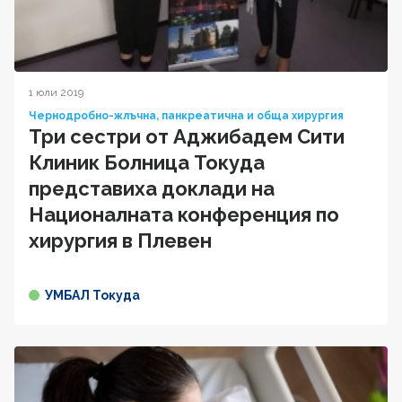
1 юли 2019
Чернодробно-жлъчна, панкреатична и обща хирургия
Три сестри от Аджибадем Сити
Клиник Болница Токуда
представиха доклади на
Националната конференция по
хирургия в Плевен
УМБАЛ Токуда