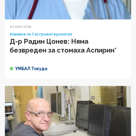
22 юли 2019
Клиника по Гастроентерология
Д-р Радин Цонев: Няма
безвреден за стомаха Аспирин*
УМБАЛ Токуда