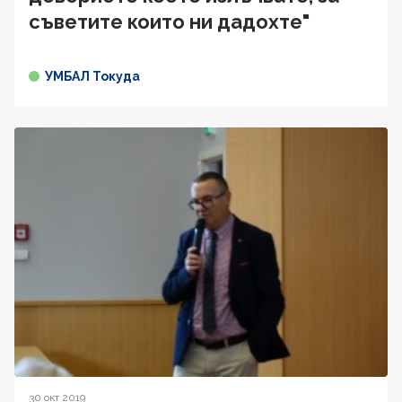
съветите които ни дадохте"
УМБАЛ Токуда
30 окт 2019