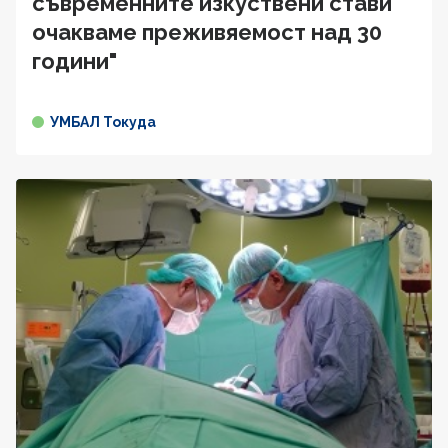
съвременните изкуствени стави
очакваме преживяемост над 30
години"
УМБАЛ Токуда