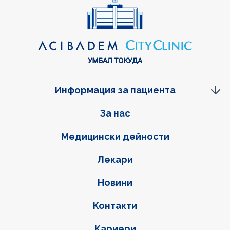
Информация за пациента
Фуутер навигация
За нас
Медицински дейности
Лекари
Новини
Контакти
Кариери