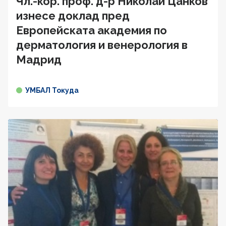
Чл.-кор. проф. д-р Николай Цанков
изнесе доклад пред
Европейската академия по
дерматология и венерология в
Мадрид
УМБАЛ Токуда