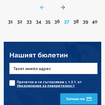
GoToPreviousPage
Go to next page
Go to page
Go to page
Go to page
Go to page
Go to page
Go to page
Page
Go to page
Go to pa
Go to
31
32
33
34
35
36
37
38
39
40
Нашият бюлетин
Твоят имейл адрес
Прочетох и се съгласявам с т.3.1. от
Уведомление за поверителност
Запиши ме