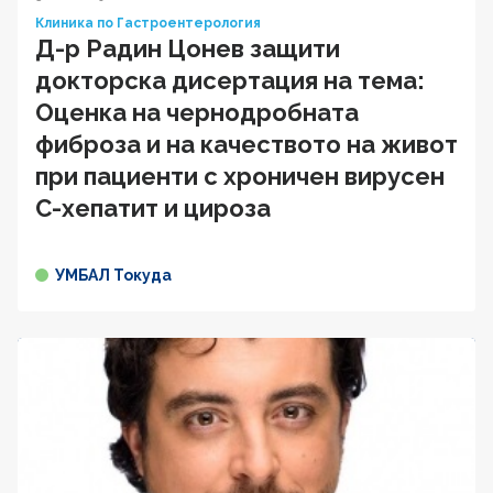
Клиника по Гастроентерология
Д-р Радин Цонев защити
докторска дисертация на тема:
Оценка на чернодробната
фиброза и на качеството на живот
при пациенти с хроничен вирусен
C-хепатит и цироза
УМБАЛ Токуда