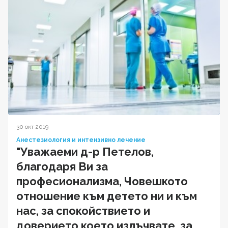
30 окт 2019
Анестезиология и интензивно лечение
"Уважаеми д-р Петелов,
благодаря Ви за
професионализма, Човешкото
отношение към детето ни и към
нас, за спокойствието и
доверието което излъчвате, за