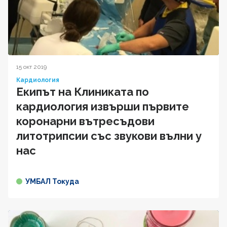
15 окт 2019
Кардиология
Екипът на Клиниката по
кардиология извърши първите
коронарни вътресъдови
литотрипсии със звукови вълни у
нас
УМБАЛ Токуда