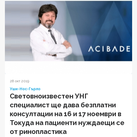
28 окт 2019
Уши-Нос-Гърло
Световноизвестен УНГ
специалист ще дава безплатни
консултации на 16 и 17 ноември в
Токуда на пациенти нуждаещи се
от ринопластика