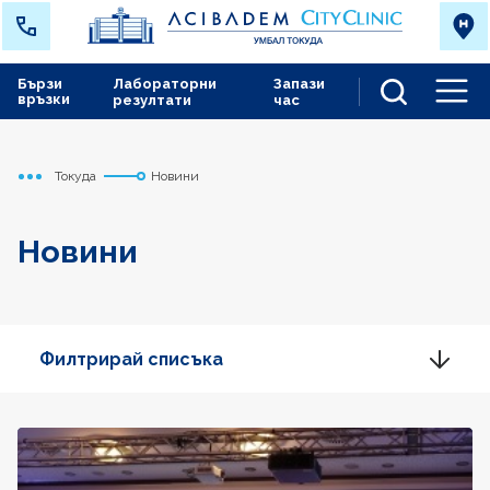
Бързи
Лабораторни
Запази
връзки
резултати
час
Men
Токуда
Новини
Начало
Новини
Филтрирай списъка