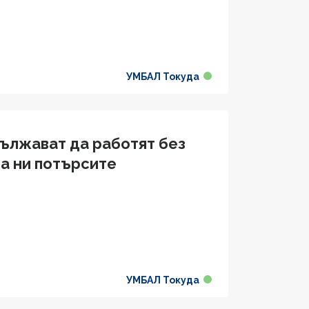
УМБАЛ Токуда
ължават да работят без
да ни потърсите
УМБАЛ Токуда