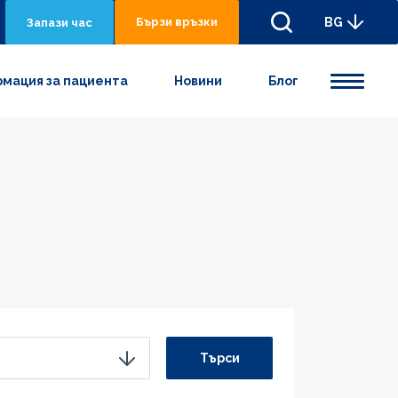
Бързи връзки
BG
Запази час
мация за пациента
Новини
Блог
Търси