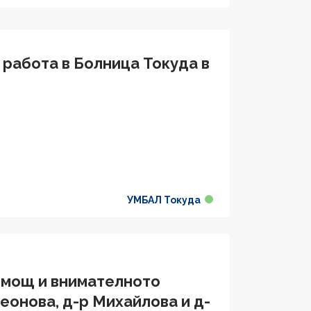
 работа в Болница Токуда в
УМБАЛ Токуда
омощ и внимателното
еонова, д-р Михайлова и д-