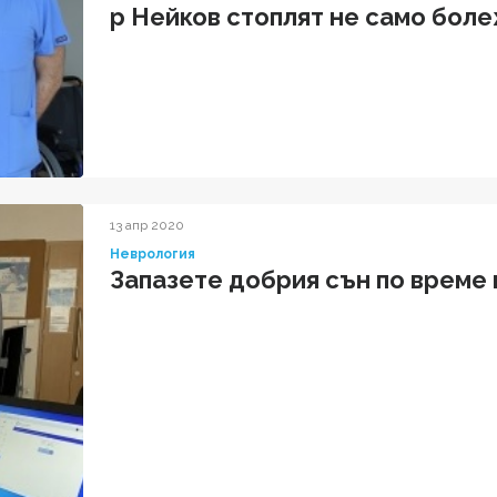
р Нейков стоплят не само боле
добри думи"
13 апр 2020
Неврология
Запазете добрия сън по време