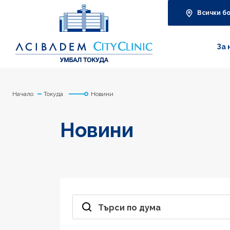
Всички б
За 
Начало
Токуда
Новини
Новини
Търси по дума