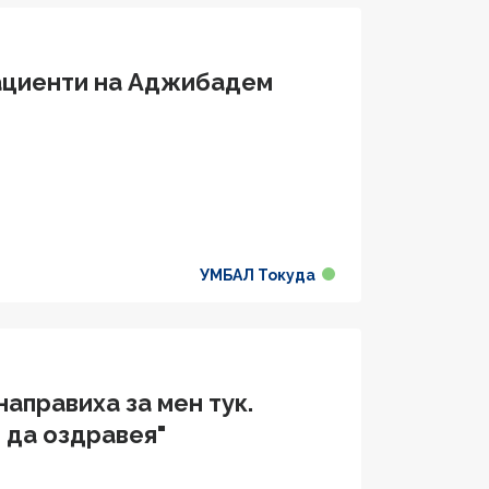
ациенти на Аджибадем
УМБАЛ Токуда
направиха за мен тук.
е да оздравея"