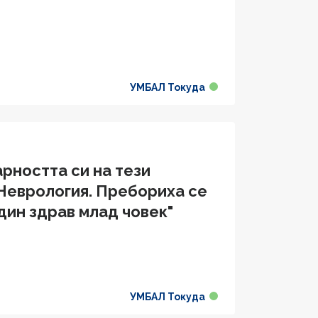
УМБАЛ Токуда
арността си на тези
 Неврология. Пребориха се
дин здрав млад човек"
УМБАЛ Токуда