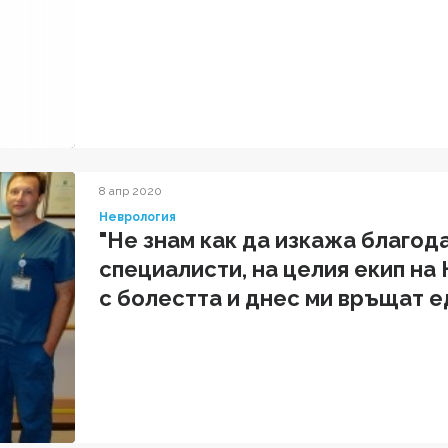
8 апр 2020
Неврология
"Не знам как да изкажа благод
специалисти, на целия екип на
с болестта и днес ми връщат е