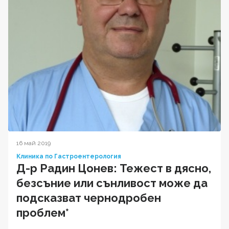
16 май 2019
Клиника по Гастроентерология
Д-р Радин Цонев: Тежест в дясно,
безсъние или сънливост може да
подсказват чернодробен
проблем*