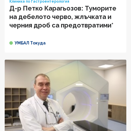
Клиника по Гастроентерология
Д-р Петко Карагьозов: Туморите
на дебелото черво, жлъчката и
черния дроб са предотвратими*
УМБАЛ Токуда