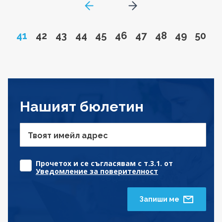
GoToPreviousPage
Go to next page
Page
Go to page
Go to page
Go to page
Go to page
Go to page
Go to page
Go to page
Go to pa
Go to
41
42
43
44
45
46
47
48
49
50
Нашият бюлетин
Твоят имейл адрес
Прочетох и се съгласявам с т.3.1. от
Уведомление за поверителност
Запиши ме