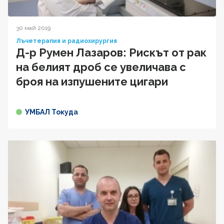
30 май 2019
Лъчетерапия и радиохирургия
Д-р Румен Лазаров: Рискът от рак
на белият дроб се увеличава с
броя на изпушените цигари
УМБАЛ Токуда