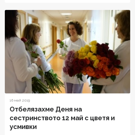
16 май 2019
Отбелязахме Деня на
сестринството 12 май с цветя и
усмивки