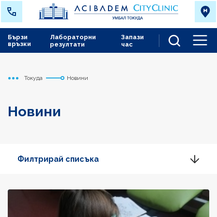
Бързи
Лабораторни
Запази
връзки
резултати
час
Men
Токуда
Новини
Начало
Новини
Филтрирай списъка