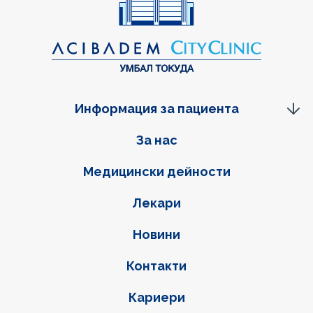
Информация за пациента
Фуутер навигация
За нас
Медицински дейности
Лекари
Новини
Контакти
Кариери