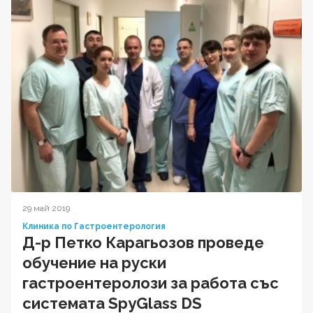
29 май 2019
Клиника по Гастроентерология
Д-р Петко Карагьозов проведе
обучение на руски
гастроентеролози за работа със
системата SpyGlass DS