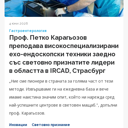
4 юни 2026
Гастроентерология
Проф. Петко Карагьозов
преподава високоспециализирани
ехо-ендоскопски техники заедно
със световно признатите лидери
в областта в IRCAD, Страсбург
„Ние сме пионери в страната за голяма част от тези
методи. Извършваме ги на ежедневна база и вече
имаме наистина значим опит, който ни нарежда сред
най-успешните центрове в световен мащаб.", допълни
проф. Карагьозов.
Иновации
Световно признание