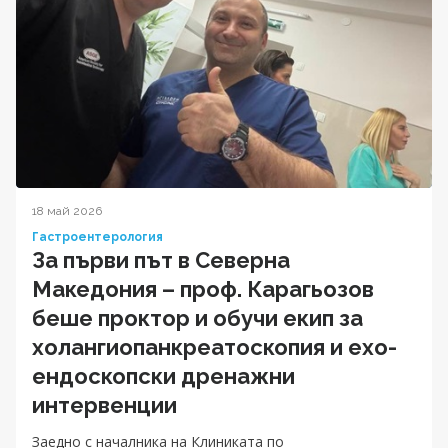
18 май 2026
Гастроентерология
За първи път в Северна
Македония – проф. Карагьозов
беше проктор и обучи екип за
холангиопанкреатоскопия и ехо-
ендоскопски дренажни
интервенции
Заедно с началника на Клиниката по