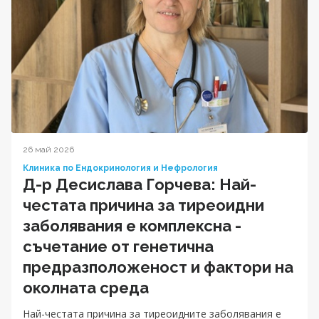
26 май 2026
Клиника по Ендокринология и Нефрология
Д-р Десислава Горчева: Най-
честата причина за тиреоидни
заболявания е комплексна -
съчетание от генетична
предразположеност и фактори на
околната среда
Най-честата причина за тиреоидните заболявания е