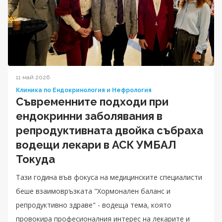
11 май 2026
Клиника по Ендокринология и Нефрология
Съвременните подходи при
ендокринни заболявания в
репродуктивната двойка събраха
водещи лекари в АСК УМБАЛ
Токуда
Тази година във фокуса на медицинските специалисти
беше взаимовръзката "Хормонален баланс и
репродуктивно здраве" - водеща тема, която
провокира професионалния интерес на лекарите и