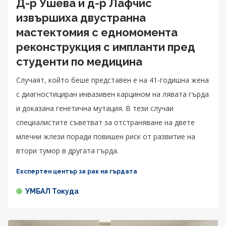
Д-р Ушева и д-р Лафчис
извършиха двустранна
мастектомия с едномомента
реконструкция с импланти пред
студенти по медицина
Случаят, който беше представен е на 41-годишна жена
с диагностициран инвазивен карцином на лявата гърда
и доказана генетична мутация. В тези случаи
специалистите съветват за отстраняване на двете
млечни жлези поради повишен риск от развитие на
втори тумор в другата гърда.
Експертен център за рак на гърдата
УМБАЛ Токуда