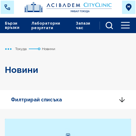
Бързи
Лабораторни
Запази
връзки
резултати
час
Men
Токуда
Новини
Начало
Новини
Филтрирай списъка