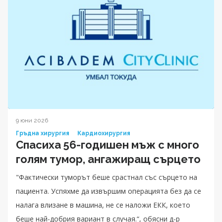
9 юни 2026
Гръдна хирургия
Кардиохирургия
Спасиха 56-годишен мъж с много
голям тумор, ангажиращ сърцето
"Фактически туморът беше срастнал със сърцето на
пациента. Успяхме да извършим операцията без да се
налага влизане в машина, не се наложи ЕКК, което
беше най-добрия вариант в случая.“, обясни д-р