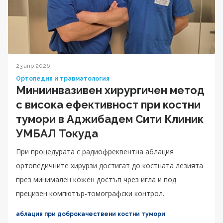
23 апр 2026
Ортопедия и травматология
Миниинвазивен хирургичен метод
с висока ефективност при костни
тумори в Аджибадем Сити Клиник
УМБАЛ Токуда
При процедурата с радиофреквентна аблация
ортопедичните хирурзи достигат до костната лезията
през минимален кожен достъп чрез игла и под
прецизен компютър-томографски контрол.
аблация при доброкачествени костни тумори