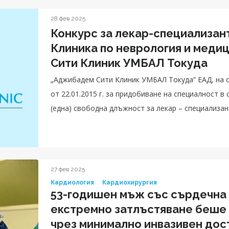
28 фев 2025
Конкурс за лекар-специализан
Клиника по неврология и меди
Сити Клиник УМБАЛ Токуда
„Аджибадем Сити Клиник УМБАЛ Токуда” ЕАД, на ос
от 22.01.2015 г. за придобиване на специалност в
(една) свободна длъжност за лекар – специализан
27 фев 2025
Кардиология
Кардиохирургия
53-годишен мъж със сърдечна
екстремно затлъстяване беше 
чрез минимално инвазивен дос