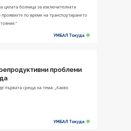
на цялата болница за изключителната
о проявихте по време на транспортирането
тояние.“
УМБАЛ Токуда
 репродуктивни проблеми
уда
еде първата среща на тема: „Какво
УМБАЛ Токуда