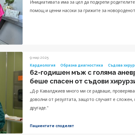
Инициативата има за цел да подкрепи родителит
помощ и ценни насоки за грижите за новородено
9 мар 2025
Кардиология
Образна диагностика
Съдова хирур
62-годишен мъж с голяма анев
беше спасен от съдови хирурз
„Д-р Кавалджиев много ми се радваше, проверяваш
доволни от резултата, защото случаят е сложен, н
другаде."
Пациентите споделят