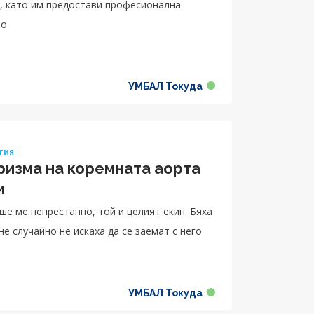
е, като им предостави професионална
то
УМБАЛ Токуда
гия
ризма на коремната аорта
и
е ме непрестанно, той и целият екип. Бяха
е случайно не искаха да се заемат с него
УМБАЛ Токуда