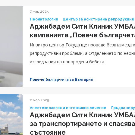
7 мар 2025
Неонатология
Център за асистирана репродукция
Аджибадем Сити Клиник УМБАЛ
кампанията „Повече българчет
Инвитро център Токуда ще проведе безвъзмездно 
репродуктивни проблеми, а Отделението по неон
изследвания на новородени бебета
Повече българчета за България
6 мар 2025
Анестезиология и интензивно лечение
Гръдна хир
Аджибадем Сити Клиник УМБАЛ
за транспортирането и спасява
състояние