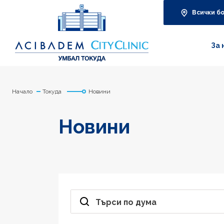
Всички б
За 
Начало
Токуда
Новини
Новини
Търси по дума