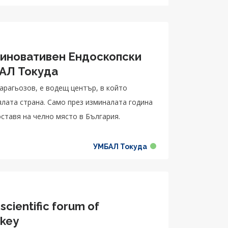
 иновативен Ендоскопски
БАЛ Токуда
арагьозов, е водещ център, в който
ялата страна. Само през изминалата година
оставя на челно място в България.
УМБАЛ Токуда
scientific forum of
rkey