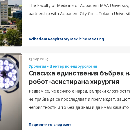
The Faculty of Medicine of Acibadem MAA University
partnership with Acibadem City Clinic Tokuda Universit
Acibadem Respiratory Medicine Meeting
13 мар 2025
Урология - Център по ендоурология
Спасиха единствения бъбрек н
робот-асистирана хирургия
Радвам се, че всичко е наред, въпреки сложностт
че трябва да се проследяват и преглеждат, защот
неприятности и то без да знам и да имам каквито
Пациентите споделят