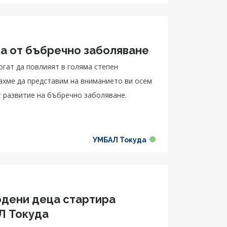
ка от бъбречно заболяване
огат да повлияят в голяма степен
рахме да представим на вниманието ви осем
т развитие на бъбречно заболяване.
УМБАЛ Токуда
дени деца стартира
Л Токуда