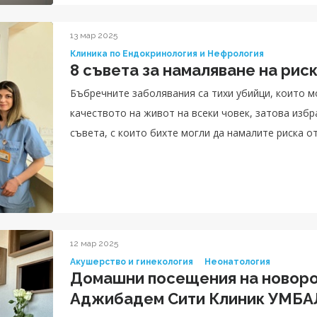
13 мар 2025
Клиника по Ендокринология и Нефрология
8 съвета за намаляване на рис
Бъбречните заболявания са тихи убийци, които м
качеството на живот на всеки човек, затова изб
съвета, с които бихте могли да намалите риска о
12 мар 2025
Акушерство и гинекология
Неонатология
Домашни посещения на новоро
Аджибадем Сити Клиник УМБА