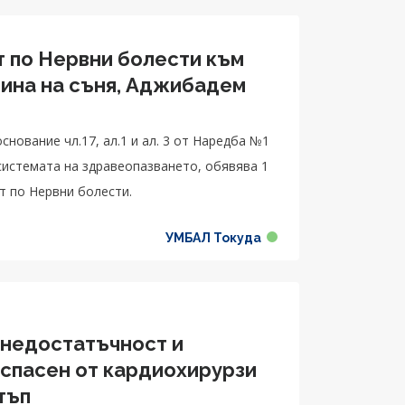
т по Нервни болести към
цина на съня, Аджибадем
нование чл.17, ал.1 и ал. 3 от Наредба №1
 системата на здравеопазването, обявява 1
т по Нервни болести.
УМБАЛ Токуда
 недостатъчност и
спасен от кардиохирурзи
тъп