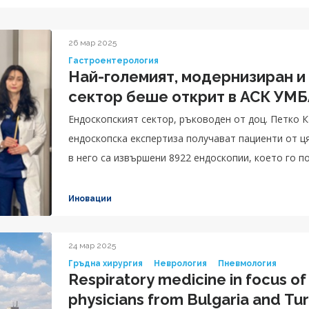
26 мар 2025
Гастроентерология
Най-големият, модернизиран и
сектор беше открит в АСК УМ
Ендоскопският сектор, ръководен от доц. Петко К
ендоскопска експертиза получават пациенти от ц
в него са извършени 8922 ендоскопии, което го п
Иновации
24 мар 2025
Гръдна хирургия
Неврология
Пневмология
Respiratory medicine in focus of 
physicians from Bulgaria and Tu