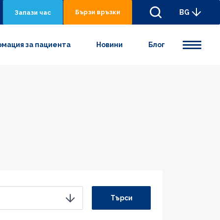
Бързи връзки
BG
Запази час
мация за пациента
Новини
Блог
Търси