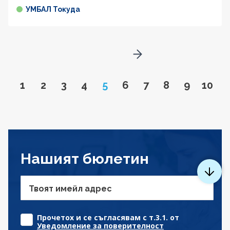
УМБАЛ Токуда
Go to next page
Go to page
Go to page
Go to page
Go to page
Page
Go to page
Go to page
Go to page
Go to pa
Go to
1
2
3
4
5
6
7
8
9
10
Нашият бюлетин
Твоят имейл адрес
Прочетох и се съгласявам с т.3.1. от
Уведомление за поверителност