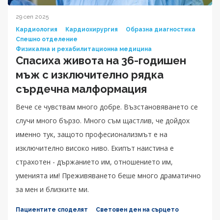
29 сеп 2025
Кардиология
Кардиохирургия
Образна диагностика
Спешно отделение
Физикална и рехабилитационна медицина
Спасиха живота на 36-годишен
мъж с изключително рядка
сърдечна малформация
Вече се чувствам много добре. Възстановяването се
случи много бързо. Много съм щастлив, че дойдох
именно тук, защото професионализмът е на
изключително високо ниво. Екипът наистина е
страхотен - държанието им, отношението им,
уменията им! Преживяването беше много драматично
за мен и близките ми.
Пациентите споделят
Световен ден на сърцето