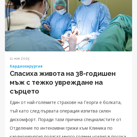
11 ное 2025
Кардиохирургия
Спасиха живота на 38-годишен
мъж с тежко увреждане на
сърцето
Един от най-големите страхове на Георги е болката,
тъй като след първата операция изпитва силен
дискомфорт. Поради тази причина специалистите от
Отделение по интензивни грижи към Клиника по
кардиохирургия полагат много големи усилия в посока