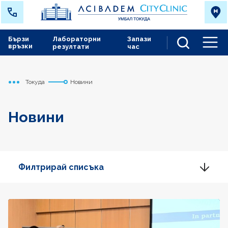
Бързи
Лабораторни
Запази
връзки
резултати
час
Men
Токуда
Новини
Начало
Новини
Филтрирай списъка