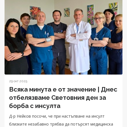
29 окт 2025
Всяка минута е от значение | Днес
отбелязваме Световния ден за
борба с инсулта
Д-р Нейков посочи, че при настъпване на инсулт
близките незабавно трябва да потърсят медицинска