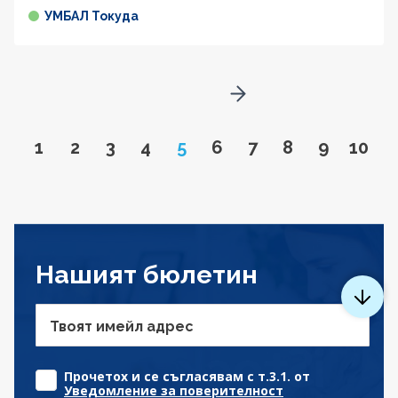
УМБАЛ Токуда
Go to next page
Go to page
Go to page
Go to page
Go to page
Page
Go to page
Go to page
Go to page
Go to pa
Go to
1
2
3
4
5
6
7
8
9
10
Нашият бюлетин
Твоят имейл адрес
Прочетох и се съгласявам с т.3.1. от
Уведомление за поверителност