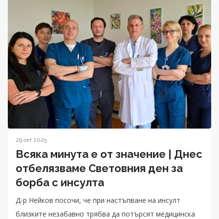
29 окт 2025
Всяка минута е от значение | Днес
отбелязваме Световния ден за
борба с инсулта
Д-р Нейков посочи, че при настъпване на инсулт
близките незабавно трябва да потърсят медицинска