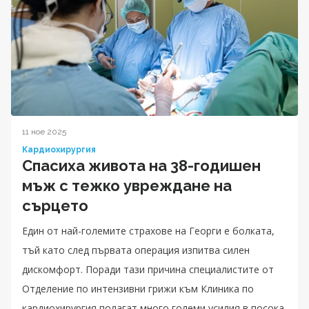
11 ное 2025
Кардиохирургия
Спасиха живота на 38-годишен
мъж с тежко увреждане на
сърцето
Един от най-големите страхове на Георги е болката,
тъй като след първата операция изпитва силен
дискомфорт. Поради тази причина специалистите от
Отделение по интензивни грижи към Клиника по
кардиохирургия полагат много големи усилия в посока