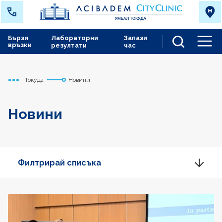
Бързи
Лабораторни
Запази
връзки
резултати
час
Men
Токуда
Новини
Начало
Новини
Филтрирай списъка