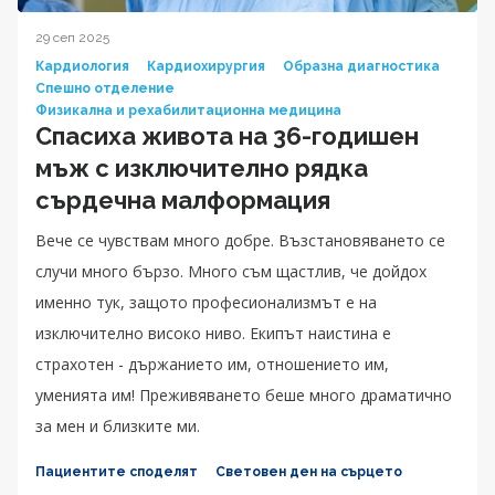
29 сеп 2025
Кардиология
Кардиохирургия
Образна диагностика
Спешно отделение
Физикална и рехабилитационна медицина
Спасиха живота на 36-годишен
мъж с изключително рядка
сърдечна малформация
Вече се чувствам много добре. Възстановяването се
случи много бързо. Много съм щастлив, че дойдох
именно тук, защото професионализмът е на
изключително високо ниво. Екипът наистина е
страхотен - държанието им, отношението им,
уменията им! Преживяването беше много драматично
за мен и близките ми.
Пациентите споделят
Световен ден на сърцето