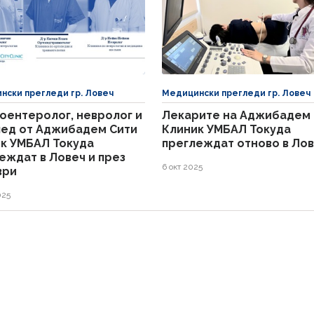
нски прегледи гр. Ловеч
Медицински прегледи гр. Ловеч
оентеролог, невролог и
Лекарите на Аджибадем 
ед от Аджибадем Сити
Клиник УМБАЛ Токуда
к УМБАЛ Токуда
преглеждат отново в Ло
еждат в Ловеч и през
6 окт 2025
ври
025