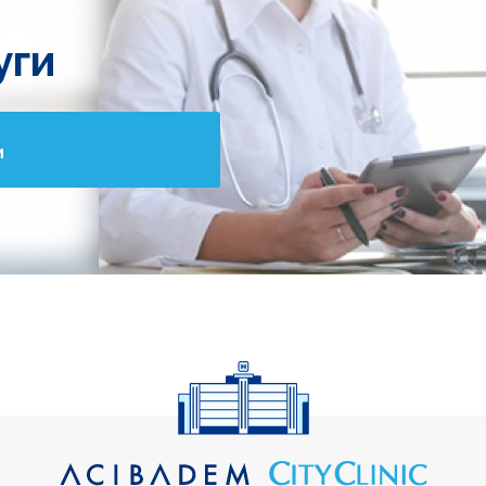
уги
и