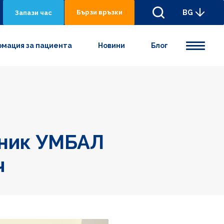
Бързи връзки
BG
Запази час
мация за пациента
Новини
Блог
иник УМБАЛ
ч