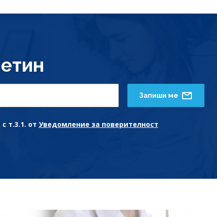
етин
Запиши ме
с т.3.1. от
Уведомление за поверителност