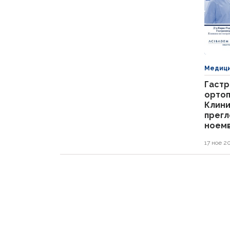
Медици
Гастр
ортоп
Клини
прегл
ноем
17 ное 2