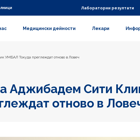
Лабораторни резултати
олници
нас
Медицински дейности
Лекари
Инфор
к УМБАЛ Токуда преглеждат отново в Ловеч
на Аджибадем Сити Кл
глеждат отново в Лове