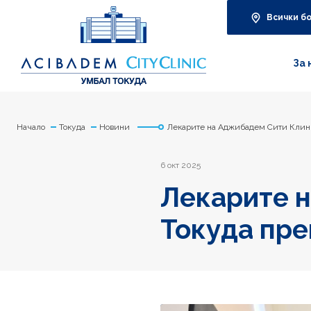
Всички б
За 
Начало
Токуда
Новини
Лекарите на Аджибадем Сити Клини
6 окт 2025
Лекарите 
Токуда пре