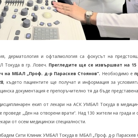
гия, дерматология и офталмология са фокусът на предстоя
 Токуда в гр. Ловеч.
Прегледите ще се извършват на 15 о
 на МБАЛ „Проф. д-р Параскев Стоянов“.
Необходимо е
п
28
, където пациентите ще получат и информация за условията
инска документация е препоръчително тя да бъде представена н
исциплинарен екип от лекари на АСК УМБАЛ Токуда в медици
е проведе „Ден на отворени врати“. Над 130 жители на града 
лекари от осем медицински специалности.
ибадем Сити Клиник УМБАЛ Токуда в МБАЛ „Проф. д-р Параскев С