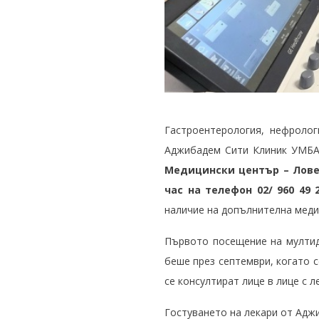
Гастроентерология, нефроло
Аджибадем Сити Клиник УМБАЛ
Медицински център – Ловеч
час на телефон 02/ 960 49 
наличие на допълнителна медиц
Първото посещение на мултид
беше през септември, когато с
се консултират лице в лице с 
Гостуването на лекари от Адж