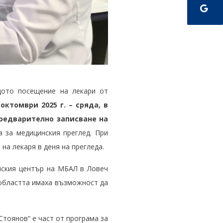
щото посещение на лекари от
ктомври 2025 г. – сряда, в
редварително записване на
 за медицинския преглед. При
а лекаря в деня на прегледа.
нския център на МБАЛ в Ловеч
и областта имаха възможност да
тоянов“ е част от програма за