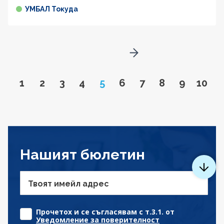
УМБАЛ Токуда
Go to next page
Go to page
Go to page
Go to page
Go to page
Page
Go to page
Go to page
Go to page
Go to pa
Go to
1
2
3
4
5
6
7
8
9
10
Нашият бюлетин
Твоят имейл адрес
Прочетох и се съгласявам с т.3.1. от
Уведомление за поверителност