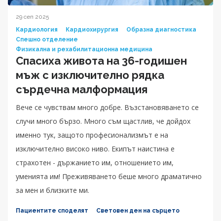
29 сеп 2025
Кардиология
Кардиохирургия
Образна диагностика
Спешно отделение
Физикална и рехабилитационна медицина
Спасиха живота на 36-годишен
мъж с изключително рядка
сърдечна малформация
Вече се чувствам много добре. Възстановяването се
случи много бързо. Много съм щастлив, че дойдох
именно тук, защото професионализмът е на
изключително високо ниво. Екипът наистина е
страхотен - държанието им, отношението им,
уменията им! Преживяването беше много драматично
за мен и близките ми.
Пациентите споделят
Световен ден на сърцето