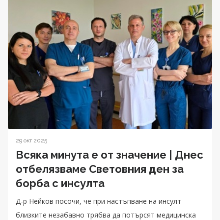
29 окт 2025
Всяка минута е от значение | Днес
отбелязваме Световния ден за
борба с инсулта
Д-р Нейков посочи, че при настъпване на инсулт
близките незабавно трябва да потърсят медицинска