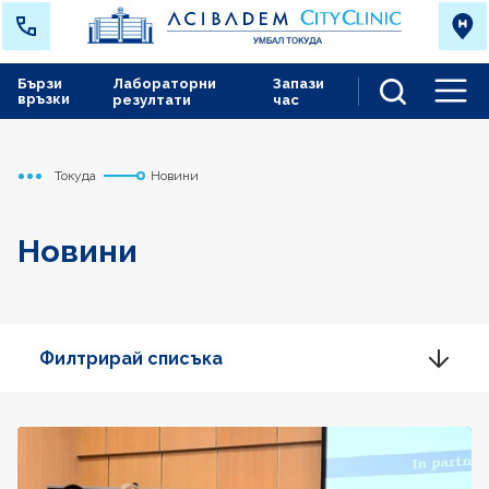
Бързи
Лабораторни
Запази
връзки
резултати
час
Men
Токуда
Новини
Начало
Новини
Филтрирай списъка