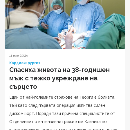
11 ное 2025
Кардиохирургия
Спасиха живота на 38-годишен
мъж с тежко увреждане на
сърцето
Един от най-големите страхове на Георги е болката,
тъй като след първата операция изпитва силен
дискомфорт. Поради тази причина специалистите от
Отделение по интензивни грижи към Клиника по
кардиохирургия полагат много големи усилия в посока