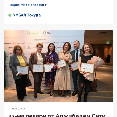
Пациентите споделят
УМБАЛ Токуда
19 ное 2025
33-ма лекари от Аджибадем Сити