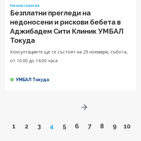
Неонатология
Безплатни прегледи на
недоносени и рискови бебета в
Аджибадем Сити Клиник УМБАЛ
Токуда
Консултациите ще се състоят на 29 ноември, събота,
от 10.00 до 14.00 чaса
УМБАЛ Токуда
Go to next page
Go to page
Go to page
Go to page
Page
Go to page
Go to page
Go to page
Go to page
Go to pa
Go to
1
2
3
4
5
6
7
8
9
10