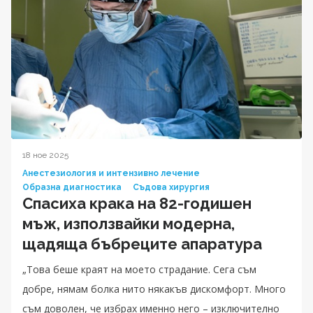
18 ное 2025
Анестезиология и интензивно лечение
Образна диагностика
Съдова хирургия
Спасиха крака на 82-годишен
мъж, използвайки модерна,
щадяща бъбреците апаратура
„Това беше краят на моето страдание. Сега съм
добре, нямам болка нито някакъв дискомфорт. Много
съм доволен, че избрах именно него – изключително