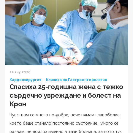
22 яну 2026
Кардиохирургия
Клиника по Гастроентерология
Спасиха 25-годишна жена с тежко
сърдечно увреждане и болест на
Крон
Чувствам се много по-добре, вече нямам главоболие,
което беше станало постоянно състояние. Много се
радвам, че дойдох именно в тази болница, защото тук