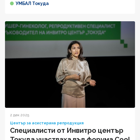
УМБАЛ Токуда
2 дек 2025
Център за асистирана репродукция
Специалисти от Инвитро център
Токуда участваха във форума Cool