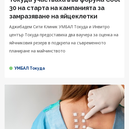
30 на старта на кампанията за
замразяване на яйцеклетки
Аджибадем Сити Клиник УМБАЛ Токуда и Инвитро
център Токуда предоставиха два ваучера за оценка на
яйчниковия резерв в подкрепа на съвременното
планиране на майчинството
УМБАЛ Токуда