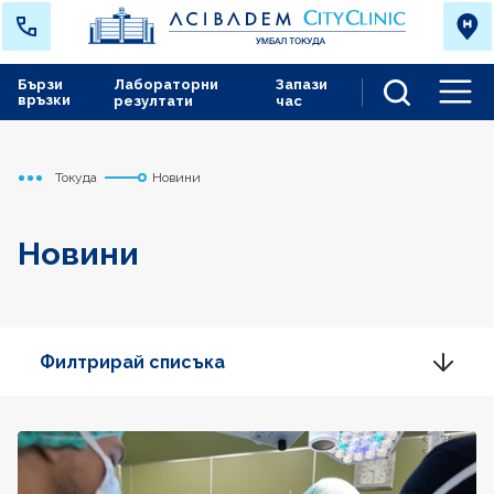
Бързи
Лабораторни
Запази
връзки
резултати
час
Men
Токуда
Новини
Начало
Новини
Филтрирай списъка