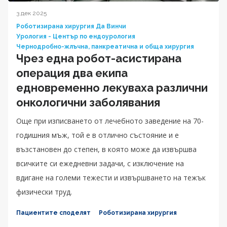
3 дек 2025
Роботизирана хирургия Да Винчи
Урология - Център по ендоурология
Чернодробно-жлъчна, панкреатична и обща хирургия
Чрез една робот-асистирана
операция два екипа
едновременно лекуваха различни
онкологични заболявания
Още при изписването от лечебното заведение на 70-
годишния мъж, той е в отлично състояние и е
възстановен до степен, в която може да извършва
всичките си ежедневни задачи, с изключение на
вдигане на големи тежести и извършването на тежък
физически труд.
Пациентите споделят
Роботизирана хирургия