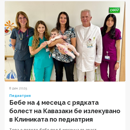
8 дек 2025
Педиатрия
Бебе на 4 месеца с рядката
болест на Кавазаки бе излекувано
в Клиниката по педиатрия
Tова е петото бебе под 6-месечна възраст,