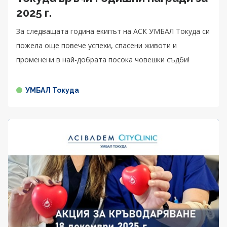
2025 г.
За следващата година екипът на АСК УМБАЛ Токуда си
пожела още повече успехи, спасени животи и
променени в най-добрата посока човешки съдби!
УМБАЛ Токуда