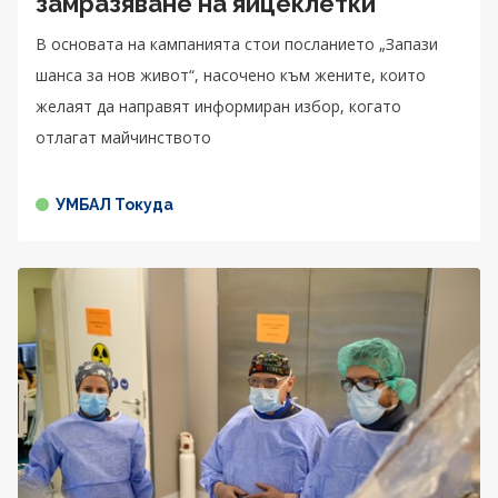
замразяване на яйцеклетки
В основата на кампанията стои посланието „Запази
шанса за нов живот“, насочено към жените, които
желаят да направят информиран избор, когато
отлагат майчинството
УМБАЛ Токуда