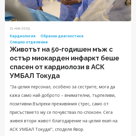
21 ное 2025
Кардиология
Образна диагностика
Спешно отделение
Животът на 50-годишен мъж с
остър миокарден инфаркт беше
спасен от кардиолози в АСК
УМБАЛ Токуда
"За целия персонал, особено за сестрите, мога да
кажа само най-доброто – внимателни, търпеливи,
позитивни.Въпреки преживяния стрес, само от
присъствието му се почувствах по-спокоен. Сега
живея втори живот благодарение на целия екип на
АСК УМБАЛ Токуда!", споделя Явор.