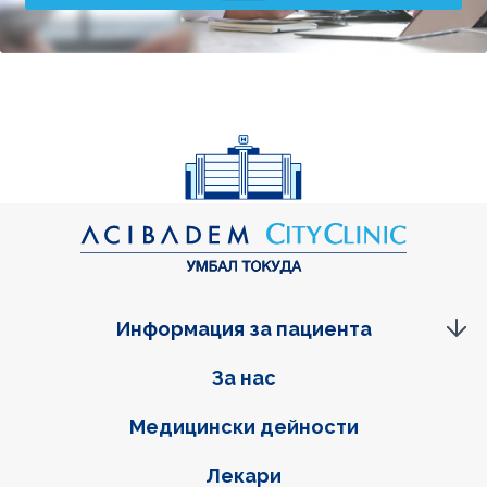
Информация за пациента
Фуутер навигация
За нас
Медицински дейности
Лекари