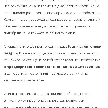
цел осигуряване на навременна диагностика и лечение на
това широко разпространено дерматологично заболяване.
Кампанията се провежда за единадесета поредна година и
обединява усилията на дерматолозите в страната за
подобряване на грижата за пациенти с акне.
Специалистите ще преглеждат на
14, 16, 21 и 23 октомври
2025 г.
в Клиниката по дерматология и венерология, която
се намира на етаж 3 на лечебното заведение. Необходимо
е
предварително записване на час на 02 403 4000
, както
и да посочите, че желаният преглед е в рамките на
кампанията #ЗаедноСме.
Инициативата има за цел да привлече общественото
внимание към проблема с акнето, да предостави
достоверна информация и експертни съвети на младите