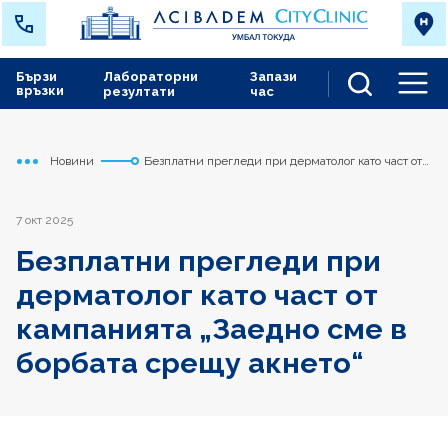
Бързи
Лабораторни
Запази
връзки
резултати
час
Men
Новини
Безплатни прегледи при дерматолог като част от
Начало
Токуда
кампанията „Заедно сме в борбата срещу акнето“
7 окт 2025
Безплатни прегледи при
дерматолог като част от
кампанията „Заедно сме в
борбата срещу акнето“