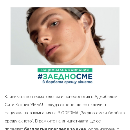
Клиниката по дерматология и венерология в Аджибадем
Сити Клиник УМБАЛ Токуда отново ще се включи в
Националната кампания на BIODERMA „Заедно сме в борбата
срещу акнето“. В рамките на инициативата ще се
проведат
безплатни прегледи за акне
, организирани с