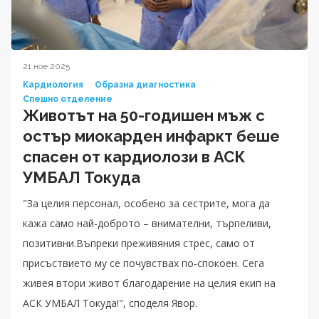
21 ное 2025
Кардиология
Образна диагностика
Спешно отделение
Животът на 50-годишен мъж с
остър миокарден инфаркт беше
спасен от кардиолози в АСК
УМБАЛ Токуда
"За целия персонал, особено за сестрите, мога да
кажа само най-доброто – внимателни, търпеливи,
позитивни.Въпреки преживяния стрес, само от
присъствието му се почувствах по-спокоен. Сега
живея втори живот благодарение на целия екип на
АСК УМБАЛ Токуда!", споделя Явор.