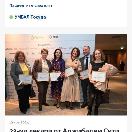
Пациентите споделят
УМБАЛ Токуда
19 ное 2025
33-ма лекари от Аджибадем Сити