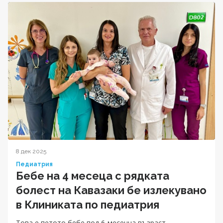
8 дек 2025
Педиатрия
Бебе на 4 месеца с рядката
болест на Кавазаки бе излекувано
в Клиниката по педиатрия
Tова е петото бебе под 6-месечна възраст,