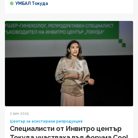
УМБАЛ Токуда
2 дек 2025
Център за асистирана репродукция
Специалисти от Инвитро център
Токуда участваха във форума Cool