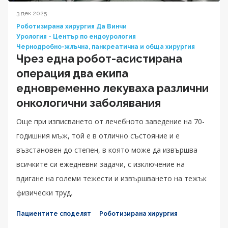
3 дек 2025
Роботизирана хирургия Да Винчи
Урология - Център по ендоурология
Чернодробно-жлъчна, панкреатична и обща хирургия
Чрез една робот-асистирана
операция два екипа
едновременно лекуваха различни
онкологични заболявания
Още при изписването от лечебното заведение на 70-
годишния мъж, той е в отлично състояние и е
възстановен до степен, в която може да извършва
всичките си ежедневни задачи, с изключение на
вдигане на големи тежести и извършването на тежък
физически труд.
Пациентите споделят
Роботизирана хирургия