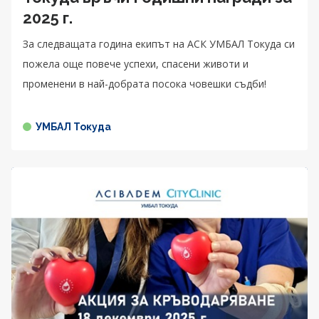
2025 г.
За следващата година екипът на АСК УМБАЛ Токуда си
пожела още повече успехи, спасени животи и
променени в най-добрата посока човешки съдби!
УМБАЛ Токуда