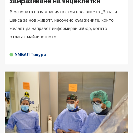
замразяване на яйцеклетки
В основата на кампанията стои посланието „Запази
шанса за нов живот“, насочено към жените, които
желаят да направят информиран избор, когато
отлагат майчинството
УМБАЛ Токуда