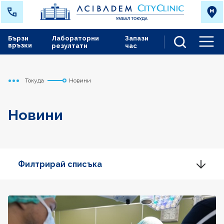
Бързи
Лабораторни
Запази
връзки
резултати
час
Men
Токуда
Новини
Начало
Новини
Филтрирай списъка