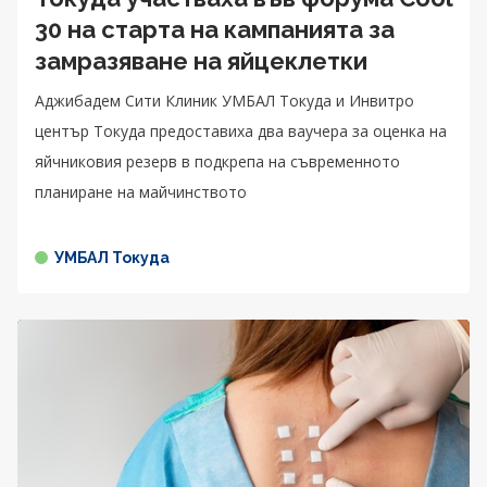
30 на старта на кампанията за
замразяване на яйцеклетки
Аджибадем Сити Клиник УМБАЛ Токуда и Инвитро
център Токуда предоставиха два ваучера за оценка на
яйчниковия резерв в подкрепа на съвременното
планиране на майчинството
УМБАЛ Токуда