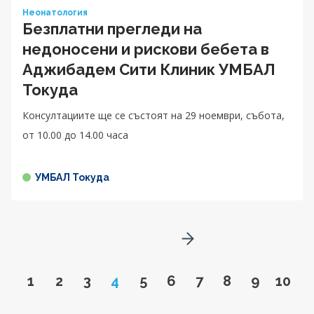
Неонатология
Безплатни прегледи на
недоносени и рискови бебета в
Аджибадем Сити Клиник УМБАЛ
Токуда
Консултациите ще се състоят на 29 ноември, събота,
от 10.00 до 14.00 чaса
УМБАЛ Токуда
Go to next page
Go to page
Go to page
Go to page
Page
Go to page
Go to page
Go to page
Go to page
Go to pa
Go to
1
2
3
4
5
6
7
8
9
10