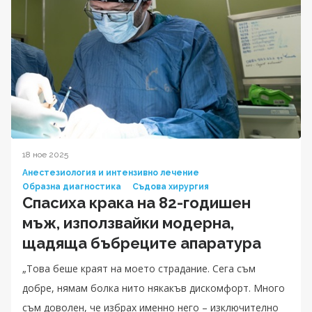
18 ное 2025
Анестезиология и интензивно лечение
Образна диагностика
Съдова хирургия
Спасиха крака на 82-годишен
мъж, използвайки модерна,
щадяща бъбреците апаратура
„Това беше краят на моето страдание. Сега съм
добре, нямам болка нито някакъв дискомфорт. Много
съм доволен, че избрах именно него – изключително