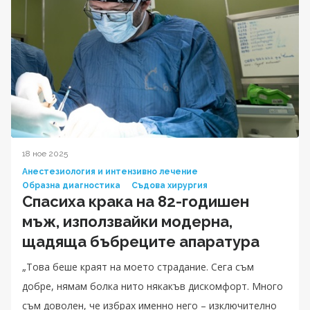
18 ное 2025
Анестезиология и интензивно лечение
Образна диагностика
Съдова хирургия
Спасиха крака на 82-годишен
мъж, използвайки модерна,
щадяща бъбреците апаратура
„Това беше краят на моето страдание. Сега съм
добре, нямам болка нито някакъв дискомфорт. Много
съм доволен, че избрах именно него – изключително