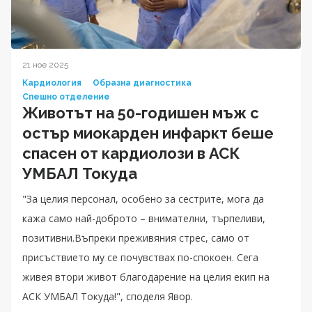
21 ное 2025
Кардиология
Образна диагностика
Спешно отделение
Животът на 50-годишен мъж с
остър миокарден инфаркт беше
спасен от кардиолози в АСК
УМБАЛ Токуда
"За целия персонал, особено за сестрите, мога да
кажа само най-доброто – внимателни, търпеливи,
позитивни.Въпреки преживяния стрес, само от
присъствието му се почувствах по-спокоен. Сега
живея втори живот благодарение на целия екип на
АСК УМБАЛ Токуда!", споделя Явор.