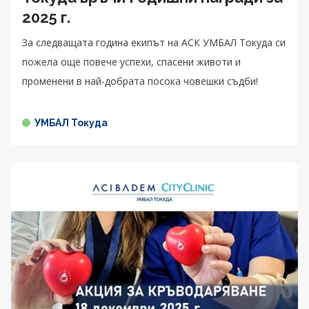
2025 г.
За следващата година екипът на АСК УМБАЛ Токуда си
пожела още повече успехи, спасени животи и
променени в най-добрата посока човешки съдби!
УМБАЛ Токуда