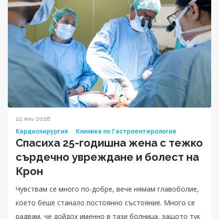
22 яну 2026
Кардиохирургия
Клиника по Гастроентерология
Спасиха 25-годишна жена с тежко
сърдечно увреждане и болест на
Крон
Чувствам се много по-добре, вече нямам главоболие,
което беше станало постоянно състояние. Много се
радвам, че дойдох именно в тази болница, защото тук