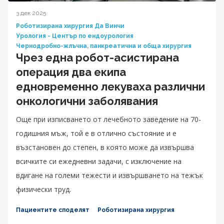
3 дек 2025
Роботизирана хирургия Да Винчи
Урология - Център по ендоурология
Чернодробно-жлъчна, панкреатична и обща хирургия
Чрез една робот-асистирана
операция два екипа
едновременно лекуваха различни
онкологични заболявания
Още при изписването от лечебното заведение на 70-
годишния мъж, той е в отлично състояние и е
възстановен до степен, в която може да извършва
всичките си ежедневни задачи, с изключение на
вдигане на големи тежести и извършването на тежък
физически труд.
Пациентите споделят
Роботизирана хирургия