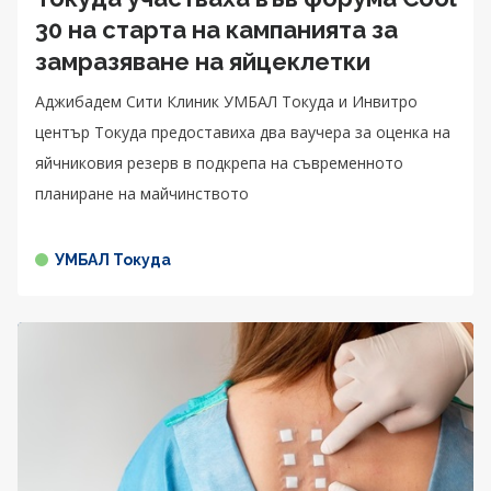
30 на старта на кампанията за
замразяване на яйцеклетки
Аджибадем Сити Клиник УМБАЛ Токуда и Инвитро
център Токуда предоставиха два ваучера за оценка на
яйчниковия резерв в подкрепа на съвременното
планиране на майчинството
УМБАЛ Токуда