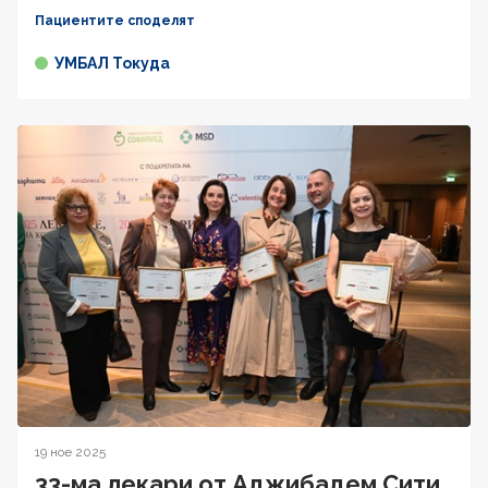
Пациентите споделят
УМБАЛ Токуда
19 ное 2025
33-ма лекари от Аджибадем Сити