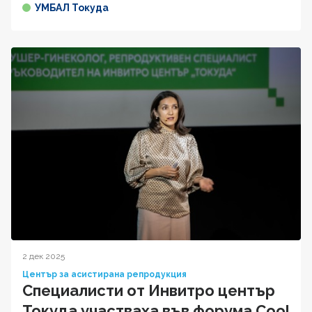
УМБАЛ Токуда
2 дек 2025
Център за асистирана репродукция
Специалисти от Инвитро център
Токуда участваха във форума Cool