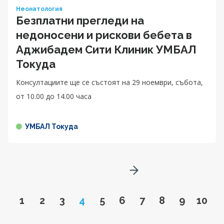
Неонатология
Безплатни прегледи на
недоносени и рискови бебета в
Аджибадем Сити Клиник УМБАЛ
Токуда
Консултациите ще се състоят на 29 ноември, събота,
от 10.00 до 14.00 чaса
УМБАЛ Токуда
Go to next page
Go to page
Go to page
Go to page
Page
Go to page
Go to page
Go to page
Go to page
Go to pa
Go to
1
2
3
4
5
6
7
8
9
10