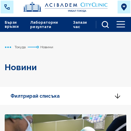
Бързи
Лабораторни
Запази
връзки
резултати
час
Men
Токуда
Новини
Начало
Новини
Филтрирай списъка