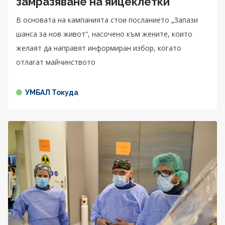
замразяване на яйцеклетки
В основата на кампанията стои посланието „Запази
шанса за нов живот“, насочено към жените, които
желаят да направят информиран избор, когато
отлагат майчинството
УМБАЛ Токуда