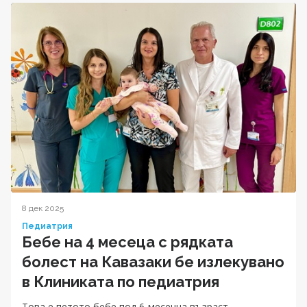
8 дек 2025
Педиатрия
Бебе на 4 месеца с рядката
болест на Кавазаки бе излекувано
в Клиниката по педиатрия
Tова е петото бебе под 6-месечна възраст,