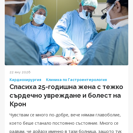
22 яну 2026
Кардиохирургия
Клиника по Гастроентерология
Спасиха 25-годишна жена с тежко
сърдечно увреждане и болест на
Крон
Чувствам се много по-добре, вече нямам главоболие,
което беше станало постоянно състояние. Много се
радвам, че дойдох именно в тази болница, защото тук