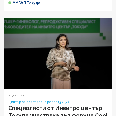
УМБАЛ Токуда
2 дек 2025
Център за асистирана репродукция
Специалисти от Инвитро център
Токуда участваха във форума Cool