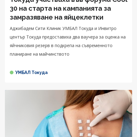
30 на старта на кампанията за
замразяване на яйцеклетки
Аджибадем Сити Клиник УМБАЛ Токуда и Инвитро
център Токуда предоставиха два ваучера за оценка на
яйчниковия резерв в подкрепа на съвременното
планиране на майчинството
УМБАЛ Токуда