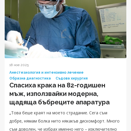
18 ное 2025
Анестезиология и интензивно лечение
Образна диагностика
Съдова хирургия
Спасиха крака на 82-годишен
мъж, използвайки модерна,
щадяща бъбреците апаратура
„Това беше краят на моето страдание. Сега съм
добре, нямам болка нито някакъв дискомфорт. Много
съм доволен, че избрах именно него – изключително