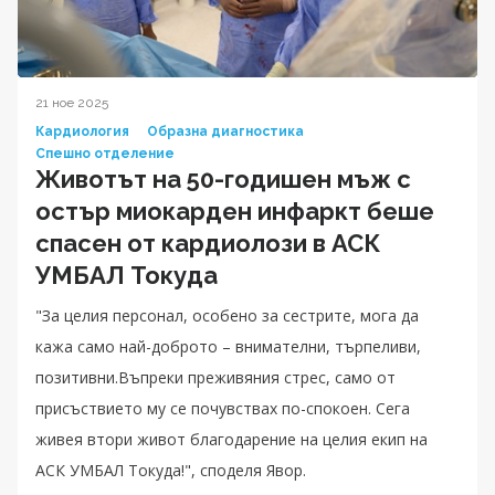
21 ное 2025
Кардиология
Образна диагностика
Спешно отделение
Животът на 50-годишен мъж с
остър миокарден инфаркт беше
спасен от кардиолози в АСК
УМБАЛ Токуда
"За целия персонал, особено за сестрите, мога да
кажа само най-доброто – внимателни, търпеливи,
позитивни.Въпреки преживяния стрес, само от
присъствието му се почувствах по-спокоен. Сега
живея втори живот благодарение на целия екип на
АСК УМБАЛ Токуда!", споделя Явор.