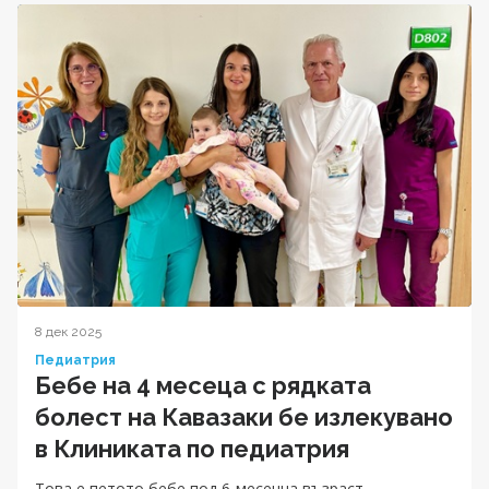
8 дек 2025
Педиатрия
Бебе на 4 месеца с рядката
болест на Кавазаки бе излекувано
в Клиниката по педиатрия
Tова е петото бебе под 6-месечна възраст,