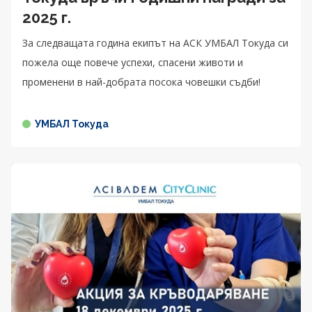
2025 г.
За следващата година екипът на АСК УМБАЛ Токуда си
пожела още повече успехи, спасени животи и
променени в най-добрата посока човешки съдби!
УМБАЛ Токуда