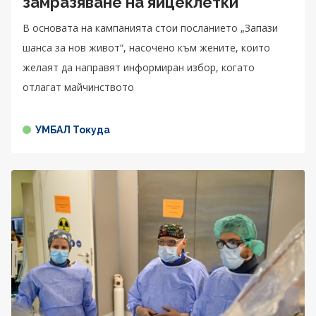
замразяване на яйцеклетки
В основата на кампанията стои посланието „Запази
шанса за нов живот“, насочено към жените, които
желаят да направят информиран избор, когато
отлагат майчинството
УМБАЛ Токуда