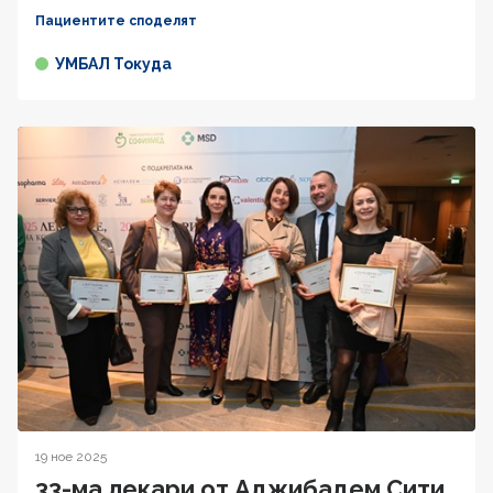
Пациентите споделят
УМБАЛ Токуда
19 ное 2025
33-ма лекари от Аджибадем Сити