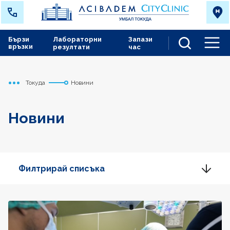
Бързи
Лабораторни
Запази
връзки
резултати
час
Men
Токуда
Новини
Начало
Новини
Филтрирай списъка