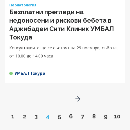
Неонатология
Безплатни прегледи на
недоносени и рискови бебета в
Аджибадем Сити Клиник УМБАЛ
Токуда
Консултациите ще се състоят на 29 ноември, събота,
от 10.00 до 14.00 чaса
УМБАЛ Токуда
Go to next page
Go to page
Go to page
Go to page
Page
Go to page
Go to page
Go to page
Go to page
Go to pa
Go to
1
2
3
4
5
6
7
8
9
10