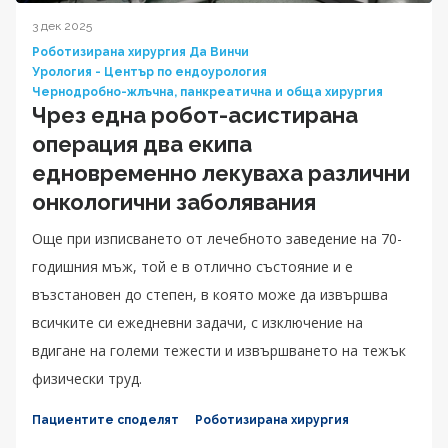
3 дек 2025
Роботизирана хирургия Да Винчи
Урология - Център по ендоурология
Чернодробно-жлъчна, панкреатична и обща хирургия
Чрез една робот-асистирана
операция два екипа
едновременно лекуваха различни
онкологични заболявания
Още при изписването от лечебното заведение на 70-
годишния мъж, той е в отлично състояние и е
възстановен до степен, в която може да извършва
всичките си ежедневни задачи, с изключение на
вдигане на големи тежести и извършването на тежък
физически труд.
Пациентите споделят
Роботизирана хирургия