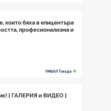
е, които бяха в епицентъра
ростта, професионализма и
УМБАЛ Токуда
ик! [ ГАЛЕРИЯ и ВИДЕО ]