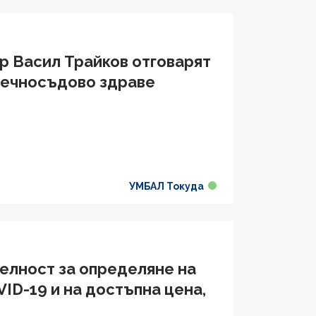
р Васил Трайков отговарят
дечносъдово здравe
УМБАЛ Токуда
телност за определяне на
ID-19 и на достъпна цена,