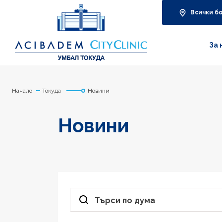
Всички б
За 
Начало
Токуда
Новини
Новини
Търси по дума