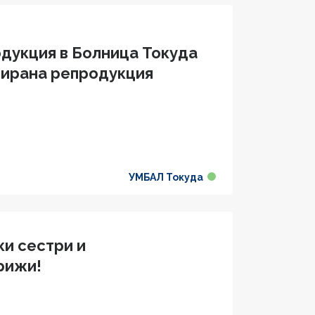
дукция в Болница Токуда
тирана репродукция
УМБАЛ Токуда
ки сестри и
рижи!