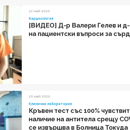
22 май 2020
Кардиология
[ВИДЕО] Д-р Валери Гелев и д-
на пациентски въпроси за сър
20 май 2020
Клинична лаборатория
Кръвен тест със 100% чувстви
наличие на антитела срещу COV
се извършва в Болница Токуда