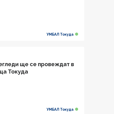
УМБАЛ Токуда
егледи ще се провеждат в
ца Токуда
УМБАЛ Токуда