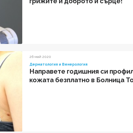
грижите и доброто ѝ сърце!"
26 май 2020
Дерматология и Венерология
Направете годишния си профил
кожата безплатно в Болница Т