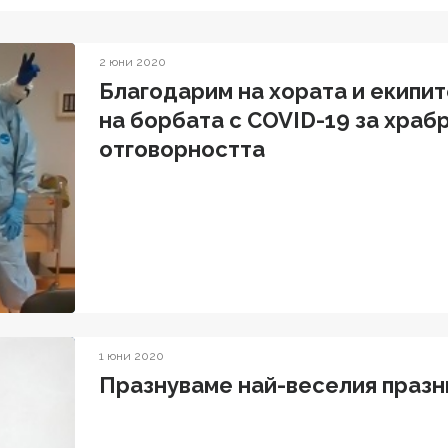
2 юни 2020
Благодарим на хората и екипит
на борбата с COVID-19 за храб
отговорността
1 юни 2020
Празнуваме най-веселия празн