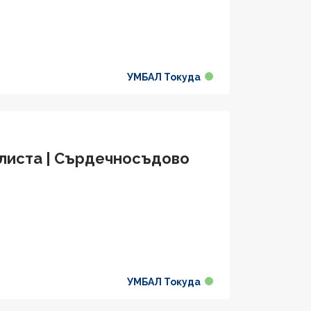
УМБАЛ Токуда
алиста | Сърдечносъдово
УМБАЛ Токуда