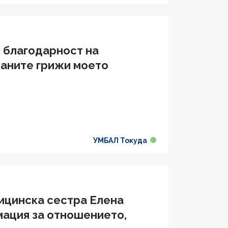
и благодарност на
заните грижи моето
УМБАЛ Токуда
ицинска сестра Елена
мация за отношението,