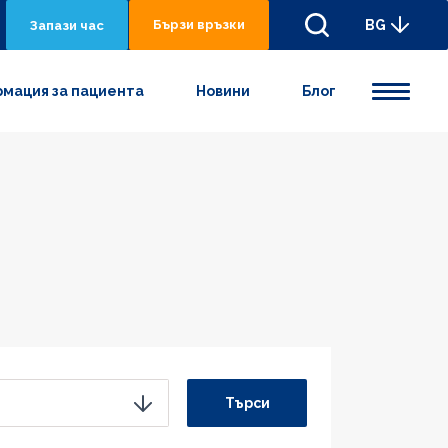
Бързи връзки
BG
Запази час
мация за пациента
Новини
Блог
Търси